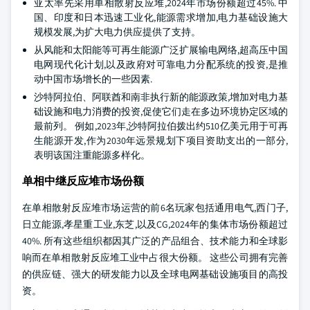
亚太率先采用单相散射反应堆,2024年市场份额超过45%. 中
国、印度和日本迅速工业化,能源需求增加,电力基础设施大
规模发展,为扩大电力供应提供了支持。
从风能和太阳能等可再生能源广泛扩展输电网络,超高压中国
电网现代化计划,以及政府对可靠电力分配系统的投资,是推
动中国市场增长的一些因素.
沙特阿拉伯、阿联酋和南非执行新的能源政策,增加对电力基
础设施和电力消费的投资,促使它们走在多边环境协定区域的
最前列。 例如,2023年,沙特阿拉伯拨出约510亿美元用于可再
生能源开发,作为2030年远景规划下项目资助支出的一部分,
表明该国注重能源多样化。
单相中继反应堆市场份额
在单相散射反应堆市场运营的前6名玩家包括通用电气,西门子,
日立能源,孝星重工业,东芝,以及CG,2024年的集体市场份额超过
40%. 所有这些组织都因其广泛的产品组合、技术能力和全球影
响而在单相散射反应堆工业中占很大份额。 这些公司拥有完善
的供应链、强大的研发能力以及全球电网基础设施项目的高投
资。