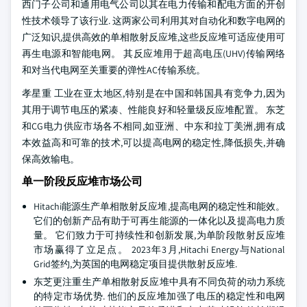
西门子公司和通用电气公司以其在电力传输和配电方面的开创
性技术领导了该行业. 这两家公司利用其对自动化和数字电网的
广泛知识,提供高效的单相散射反应堆,这些反应堆可适应使用可
再生电源和智能电网。 其反应堆用于超高电压(UHV)传输网络
和对当代电网至关重要的弹性AC传输系统。
孝星重 工业在亚太地区,特别是在中国和韩国具有竞争力,因为
其用于调节电压的紧凑、性能良好和轻量级反应堆配置。 东芝
和CG电力供应市场各不相同,如亚洲、中东和拉丁美洲,拥有成
本效益高和可靠的技术,可以提高电网的稳定性,降低损失,并确
保高效输电。
单一阶段反应堆市场公司
Hitachi能源生产单相散射反应堆,提高电网的稳定性和能效。
它们的创新产品有助于可再生能源的一体化以及提高电力质
量。 它们致力于可持续性和创新发展,为单阶段散射反应堆
市场赢得了立足点。 2023年3月,Hitachi Energy与National
Grid签约,为英国的电网稳定项目提供散射反应堆.
东芝更注重生产单相散射反应堆中具有不同负荷的动力系统
的特定市场优势. 他们的反应堆加强了电压的稳定性和电网