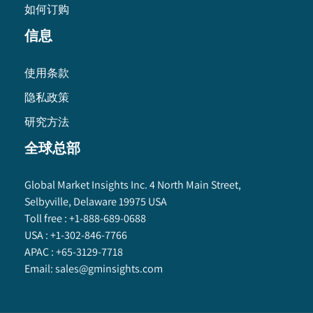
如何订购
信息
使用条款
隐私政策
研究方法
全球总部
Global Market Insights Inc. 4 North Main Street,
Selbyville, Delaware 19975 USA
Toll free :
+1-888-689-0688
USA :
+1-302-846-7766
APAC :
+65-3129-7718
Email:
sales@gminsights.com