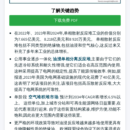
了解关键趋势
下载免费 PDF
在2022年、2023年和2024年,单相散射反应堆工业的价值分别
为7.665亿美元、8.218亿美元和8 920万美元。 单相散射反应
堆包括不同类型的绝缘物,包括油浸和空气核心,这反过来又
补充了多年来工业的总体增长。
公用事业逐步一体化
油浸单相分离反应堆
,主要由于它们的
先进冷却系统和耐久性增强,使它们适合在高压范围内使用.
这种采用提高了电网的稳定性,提高了能源传输效率. 例如,据
报道,2023年美国为电网基础设施的现代化花费了40亿美元,
这表明了对该项目的关注,该项目包括高压散射反应堆,大大
提高了电网系统的可靠性。
单阶段
空气堆积堆市场
预计到2034年CAGR将增长6.5%以
上。 这些单位,加上城市分站和可再生能源网络日益重要,在
近代逐渐流行起来. 由于这些装置结构紧凑,维护方便,功能不
饱和,因此在更大范围内需要这些装置。
更严格的环境政策导致对油浸反应堆越来越多地使用更具有
生物降解性质的绝缘油。 欧洲联盟绿色协议下的方案寻求在