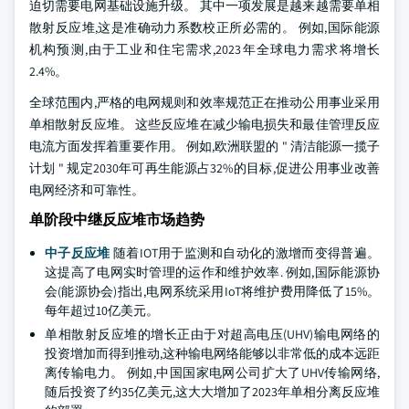
迫切需要电网基础设施升级。 其中一项发展是越来越需要单相
散射反应堆,这是准确动力系数校正所必需的。 例如,国际能源
机构预测,由于工业和住宅需求,2023年全球电力需求将增长
2.4%。
全球范围内,严格的电网规则和效率规范正在推动公用事业采用
单相散射反应堆。 这些反应堆在减少输电损失和最佳管理反应
电流方面发挥着重要作用。 例如,欧洲联盟的 " 清洁能源一揽子
计划 " 规定2030年可再生能源占32%的目标,促进公用事业改善
电网经济和可靠性。
单阶段中继反应堆市场趋势
中子反应堆
随着IOT用于监测和自动化的激增而变得普遍。
这提高了电网实时管理的运作和维护效率. 例如,国际能源协
会(能源协会)指出,电网系统采用IoT将维护费用降低了15%。
每年超过10亿美元。
单相散射反应堆的增长正由于对超高电压(UHV)输电网络的
投资增加而得到推动,这种输电网络能够以非常低的成本远距
离传输电力。 例如,中国国家电网公司扩大了UHV传输网络,
随后投资了约35亿美元,这大大增加了2023年单相分离反应堆