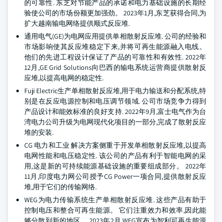
的可靠性. 东芝对节能产品的承诺和电力基础设施的长期经
验使公司的市场份额更加强劲。 2023年1月,东芝获得合同,为
扩大越南输电网络提供顺式反应堆.
通用电气(GE)为电网应用提供单相散射反应堆. 公司的经验和
市场影响使其反应堆稳定下来,并将可再生能源融入电线。
他们的先进工程设计保证了产品的可靠性和有效性. 2022年
12月,GE Grid Solutions向巴西的输电系统运营商提供散射反
应堆,以提高电网的稳定性.
Fuji Electric生产单相散射反应堆,用于电力输送和分配系统,特
别是在反应电源控制和电压调节领域. 公司市场竞争力得到
产品设计和能效标准的良好支持. 2022年9月,富士电气作为台
湾电力公司升级为电网现代化项目的一部分,完成了散射反应
堆的安装.
CG 电力和工业 解决方案侧重于开发单相散射反应堆,以提高
电网性能和电压稳定性. 该公司的产品有利于智能电网的采
用,这是新的可持续能源基础设施的重要组成部分。 2022年
11月,印度电力网公司授予CG Power一项合同,提供散射反应
堆,用于它们的传输网络.
WEG为电力传输系统生产单相散射反应堆. 这些产品有助于
控制电压和整合可再生能源。 它们注重效力和效率,因此能
够分散到新的地区。 2023年2月,WEG宣布为智利可再生能源