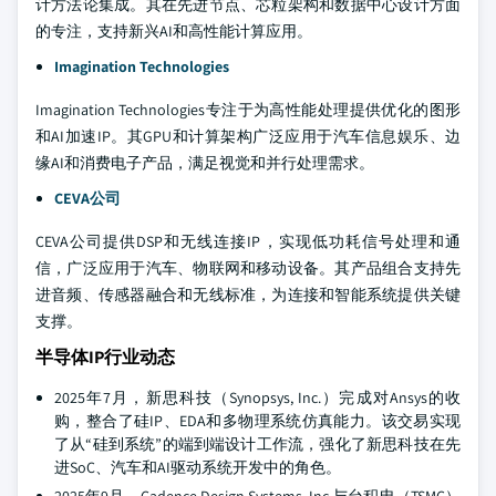
计方法论集成。其在先进节点、芯粒架构和数据中心设计方面
的专注，支持新兴AI和高性能计算应用。
Imagination Technologies
Imagination Technologies专注于为高性能处理提供优化的图形
和AI加速IP。其GPU和计算架构广泛应用于汽车信息娱乐、边
缘AI和消费电子产品，满足视觉和并行处理需求。
CEVA公司
CEVA公司提供DSP和无线连接IP，实现低功耗信号处理和通
信，广泛应用于汽车、物联网和移动设备。其产品组合支持先
进音频、传感器融合和无线标准，为连接和智能系统提供关键
支撑。
半导体IP行业动态
2025年7月，新思科技（Synopsys, Inc.）完成对Ansys的收
购，整合了硅IP、EDA和多物理系统仿真能力。该交易实现
了从“硅到系统”的端到端设计工作流，强化了新思科技在先
进SoC、汽车和AI驱动系统开发中的角色。
2025年9月，Cadence Design Systems, Inc.与台积电（TSMC）