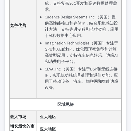
成，支持复杂SoC开发和高速数据处理需
求。
Cadence Design Systems, Inc.（美国）提
供高性能接口和存储IP，结合系统感知设
竞争优势
计方法，支持先进制程和芯粒架构，应用
于AI和数据中心应用。
Imagination Technologies（英国）专注于
GPU和AI加速IP，优化图形密集型和计算
高效型应用，支持汽车信息娱乐、边缘AI
和消费电子平台。
CEVA, Inc.（美国）专注于DSP和无线连接
IP，实现低功耗信号处理和通信功能，应
用于移动设备、汽车、物联网和智能边缘
设备。
区域见解
最大市场
亚太地区
增长最快的市
亚太地区