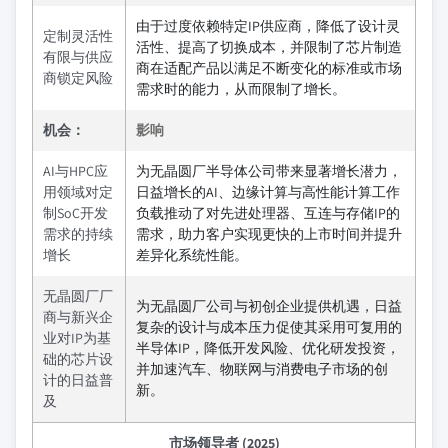
由于过度依赖特定IP供应商，降低了设计灵
定制灵活性
活性、提高了切换成本，并限制了芯片制造
有限与供应
商在适配产品以满足不断变化的标准或市场
商锁定风险
需求时的能力，从而限制了增长。
机会：
影响
AI与HPC应
为无晶圆厂半导体公司带来显著增长潜力，
用领域对定
日益增长的AI、边缘计算与高性能计算工作
制SoC开发
负载推动了对先进处理器、互连与存储IP的
需求的持续
需求，助力客户实现更快的上市时间并提升
增长
差异化系统性能。
无晶圆厂厂
为无晶圆厂公司与初创企业提供机遇，日益
商与新兴企
复杂的设计与成本压力促使其采用可复用的
业对IP为基
半导体IP，降低开发风险、优化研发投资，
础的芯片设
并加速汽车、物联网与消费电子市场的创
计的日益普
新。
及
市场领导者 (2025)