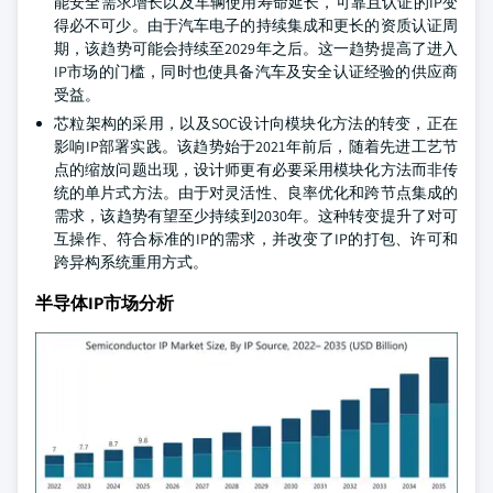
能安全需求增长以及车辆使用寿命延长，可靠且认证的IP变
得必不可少。由于汽车电子的持续集成和更长的资质认证周
期，该趋势可能会持续至2029年之后。这一趋势提高了进入
IP市场的门槛，同时也使具备汽车及安全认证经验的供应商
受益。
芯粒架构的采用，以及SOC设计向模块化方法的转变，正在
影响IP部署实践。该趋势始于2021年前后，随着先进工艺节
点的缩放问题出现，设计师更有必要采用模块化方法而非传
统的单片式方法。由于对灵活性、良率优化和跨节点集成的
需求，该趋势有望至少持续到2030年。这种转变提升了对可
互操作、符合标准的IP的需求，并改变了IP的打包、许可和
跨异构系统重用方式。
半导体IP市场分析