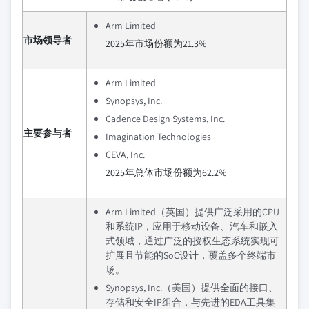
Arm Limited
市场领导者
2025年市场份额为21.3%
Arm Limited
Synopsys, Inc.
Cadence Design Systems, Inc.
主要参与者
Imagination Technologies
CEVA, Inc.
2025年总体市场份额为62.2%
Arm Limited（英国）提供广泛采用的CPU
和系统IP，应用于移动设备、汽车和嵌入
式领域，通过广泛的授权生态系统实现可
扩展且节能的SoC设计，覆盖多个终端市
场。
Synopsys, Inc.（美国）提供全面的接口、
存储和安全IP组合，与先进的EDA工具集