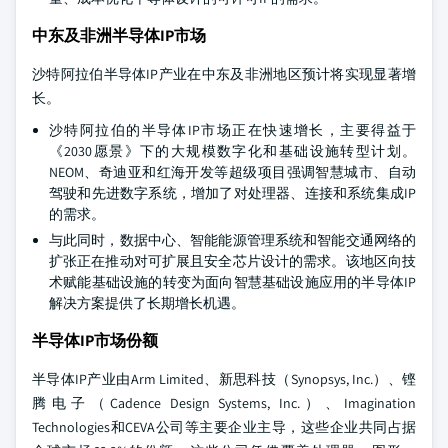
中东及非洲半导体IP市场
沙特阿拉伯半导体IP产业在中东及非洲地区预计将实现显著增
长。
沙特阿拉伯的半导体IP市场正在快速增长，主要得益于
《2030愿景》下的大规模数字化和基础设施转型计划。
NEOM、奇迪亚和红海开发等超级项目强调智慧城市、自动
驾驶和先进数字系统，增加了对处理器、连接和系统集成IP
的需求。
与此同时，数据中心、智能能源管理系统和智能交通网络的
扩张正在推动对可扩展且安全芯片设计的需求。该地区向技
术赋能基础设施的转变为面向智慧基础设施应用的半导体IP
解决方案提供了长期增长机遇。
半导体IP市场份额
半导体IP产业由Arm Limited、新思科技（Synopsys, Inc.）、铿
腾电子（Cadence Design Systems, Inc.）、Imagination
Technologies和CEVA公司等主要企业主导，这些企业共同占据