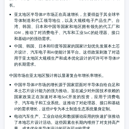
长。
亚太地区半导体IP市场正在高速增长，主要得益于其全球半
导体制造和代工领导地位，以及大规模电子产品生产。台
湾、韩国、日本和中国等国家和地区拥有领先的代工厂和
IDM，推动了对消费电子、汽车和工业SoC的处理器、接口
和基础IP的强劲需求。
中国、韩国、日本和印度等国家的国家计划优先发展本土芯
片设计、汽车电子和AI使能计算平台。这些政策刺激了对适
用于亚太地区大规模生产和成本优化设计的可许可半导体IP
的长期需求。
中国市场在亚太地区预计将以显著复合年增长率增长。
中国半导体IP市场的增长源于国家层面对半导体自给自足和
本土芯片设计能力的强力推动。旨在减少对外国技术依赖的
国家政策正在加速对本地SoC开发的投资，应用于消费电
子、汽车电子和工业系统。这推动了对处理器、接口和基础
IP的需求增长，这些IP专为本土制造生态系统量身定制。
电动汽车生产、工业自动化和数据驱动应用的快速扩张推动
了本地芯片设计活动。这些因素在长期内维持了对支持高产
量、成本优化半导体设计的可许可IP的需求。