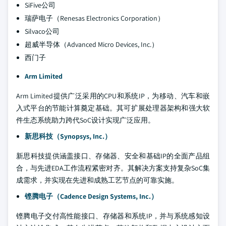
SiFive公司
瑞萨电子（Renesas Electronics Corporation）
Silvaco公司
超威半导体（Advanced Micro Devices, Inc.）
西门子
Arm Limited
Arm Limited提供广泛采用的CPU和系统IP，为移动、汽车和嵌
入式平台的节能计算奠定基础。其可扩展处理器架构和强大软
件生态系统助力跨代SoC设计实现广泛应用。
新思科技（Synopsys, Inc.）
新思科技提供涵盖接口、存储器、安全和基础IP的全面产品组
合，与先进EDA工作流程紧密对齐。其解决方案支持复杂SoC集
成需求，并实现在先进和成熟工艺节点的可靠实施。
铿腾电子（Cadence Design Systems, Inc.）
铿腾电子交付高性能接口、存储器和系统IP，并与系统感知设