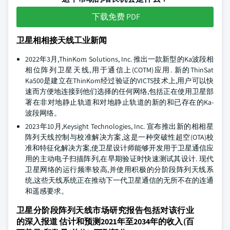
下载免费 PDF
卫星相相接天线工业新闻
2022年3月,ThinKom Solutions, Inc. 推出一款新型的Ka波段相
相位阵列卫星天线,用于通信上(COTM)应用. 新的ThinSat
Ka500是建立在ThinKom经过验证的VICTS技术上,用户可以快
速而方便地连接到他们选择的任何网络,包括正在使用卫星部
署在非对地静止轨道和对地静止轨道的新的和已存在的Ka-
波段网络。
2023年10月,Keysight Technologies, Inc. 宣布推出新的相相星
阵列天线控制与校准解决方案,这是一种突破性超空(OTA)校
准和特征化解决方案,使卫星设计师能够开发用于卫星通信应
用的主动电子扫描阵列,在早期验证时快速测试其设计. 现代
卫星网络的运行频率较高,并使用积极的分阶段阵列天线系
统,这些天线系统正在推动下一代卫星通信的无所不在的连通
和遥感要求。
卫星分阶段阵列天线市场研究报告包括对该行业
的深入报道 估计和预测2021年至2034年的收入(百