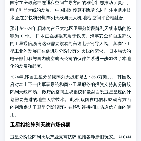
国家在全球宽带连通和空间主导方面的雄心壮志推动了灵活、
电子引导天线的发展。 中国国防预算不断增长,同时注重两用技
术,正在加快将分期阵列天线与无人机,地站,空间平台相融合.
预计在2024年,日本将占亚太地区卫星分阶段阵列天线市场的份
额为16.7%。 日本正在加强其用于救灾、海事安全和自卫部队
的卫星通信,所有这些需要紧凑的高速电子制导天线。 其商业卫
星工业的发展正在促进对分阶段阵列天线的需求。 日本强大的
电子部门和与国内航空航天公司的伙伴关系进一步加强了本地
化的发展和部署。
2024年,韩国卫星分阶段阵列天线市场占7,860万美元。 韩国政
府对本土下一代军事系统和商业卫星服务的投资支持其分阶段
阵列天线市场。 政府的空间主权倡议和发射自发卫星星座的计
划需要先进的地空天线技术。 此外,该国在电信和6G研究方面
的创新促进了卫星分阶段阵列在移动连接和国防通信方面的使
用。
卫星相接阵列天线市场份额
卫星分阶段阵列天线产业支离破碎,包括各种新旧玩家。 ALCAN