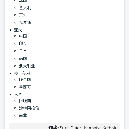
法国
意大利
页:1
俄罗斯
亚太
中国
印度
日本
韩国
澳大利亚
拉丁美洲
联合国
墨西哥
米兰
阿联酋
沙特阿拉伯
南非
作者:
Suraj Gujar , Kanhaiya Kathoke