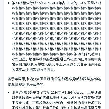
被动相相位数组分在2025-2034年占CAGR的13.8%. 卫星相相
相相相相相相相相相相相相相相相相相相相相相相相相相相
相相相相相相相相相相相相相相相相相相相相相相相相相相
相相相相相相相相相相相相相相相相相相相相相相相相相相
相相相相相相相相相相相相相相相相相相相相相相相相相相
相相相相相相相相相相相相相相相相相相相相相相相相相相
相相相相相相相相相相相相相相相相相相相相相相相相相相
相相相相相相相相相相相相相相相相相相相相相相相相相相
相相相相相相相相相相相相相相相相相相相相相相相相相相
相相相相相相相相相相相相相相相相相相相相相相相相相相
相相相相相相相相相相相相相相相相相相 被动式阵列适用于
小型卫星、地面终端和某些商业通信系统,因为信号使用中央
发射机/接收机分布在天线元件上,从而减少其复杂性并降低
其成本,从而增加部分的增长。
基于该应用,市场分为卫星通信,雷达和遥感,导航和跟踪,移动连
接,地球观测,电子战争等.
卫星通信部分主导了市场,2024年占8.293亿美元。 卫星通信
对分阶段阵列天线的需求越来越大,这是因为在各种复杂情况
下需要快速、可靠和低延迟的连通。 分阶段的阵列技术可以
不移动部件地对梁进行电子取向,便利对低地轨道星座至关重