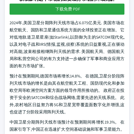
下载免费 PDF
2024年,美国卫星分期阵列天线市场占6.075亿美元. 美国市场在
航空航天、国防和卫星通信系统方面的全球投资正在增加。 它
对低地轨道卫星星座(如Starlink),以防御为主的SATCOM现代化,
以及对电子战和IRS(情报,监视,侦察)系统的日益重视,正在驱动
对高能,波束相接相继阵列天线的需求. 美国航天局、德国航天
局和私营空间公司的有力支持进一步确保了军事和商业应用方
面的有力市场扩张。
预计在预测期间,德国市场将增长14.8%。 在德国,卫星分阶段阵
列天线市场的增长是由其在航空航天工程、国防现代化和参加
欧空局等欧洲空间方案方面的领导作用所推动的。 政府正在投
资于安全的SATCOM和综合战场网络,需要先进的天线系统。 此
外,农村地区日益努力将5G和卫星宽带覆盖面数字化并增强,这
也促进了分阶段采用阵列天线。
中国卫星分期阵列天线市场预计在预测期间将增长19.3%。 在
国家引导下,中国正在迅速扩大空间基础设施和军事卫星能力。