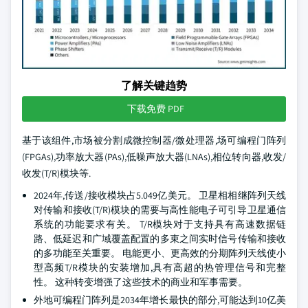
了解关键趋势
下载免费 PDF
基于该组件,市场被分割成微控制器/微处理器,场可编程门阵列
(FPGAs),功率放大器(PAs),低噪声放大器(LNAs),相位转向器,收发/
收发(T/R)模块等.
2024年,传送/接收模块占5.049亿美元。 卫星相相继阵列天线
对传输和接收(T/R)模块的需要与高性能电子可引导卫星通信
系统的功能要求有关。 T/R模块对于支持具有高速数据链
路、低延迟和广域覆盖配置的多束之间实时信号传输和接收
的多功能至关重要。 电能更小、更高效的分期阵列天线使小
型高频T/R模块的安装增加,具有高超的热管理信号和完整
性。 这种转变增强了这些技术的商业和军事需要。
外地可编程门阵列是2034年增长最快的部分,可能达到10亿美