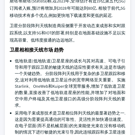
斯塔蒂斯塔(Statista)称,在2023年,全球估计有近19亿第五代(5G)
订阅者入账,预计将增加,到2028年可能达到80亿. 相较于前代,5G
移动技术有多个优点,例如更快地下载速度和更低的延迟.
卫星分阶段阵列天线制造商应侧重于开发动态束成形和实时跟
踪系统,以支持5G和IOT的部署,特别是在地面基础设施不足以实
现高容量、低纬度接通的边远地区。
卫星相相接天线市场 趋势
低地轨道(低地轨道)卫星星座的成长与其对高速、可电子引
导和用于跟踪卫星的敏捷天线的适应性要求有关,这是市场的
一个关键趋势。 分阶段阵列天线用于复杂的多卫星跟踪和移
交,这对利用低地轨道卫星运作的宽带网络至关重要。 实施
Starlink、OneWeb和Kuiper全球宽带服务,增加了低轨道卫星
的数量,直接改善了低地轨道星座的性能,并增加了对地面和
空中用户终端及其他卫星接口的高级分阶段阵列天线的要
求。
采用电子束成形技术是卫星相位阵列天线的最显著趋势之一.
这是因为需要提高通信的可靠性、灵活性并加快通信速度。
在电子层面(而不是机械层面)的光束能使光束在没有移动机
制的情况下进行敏捷的光束引导,因此连续跟踪和多卫星连接