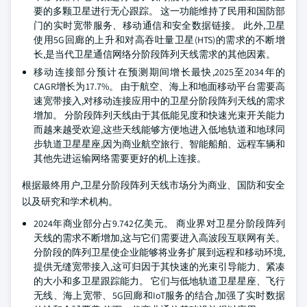
要的多颗卫星进行无心跟踪。 这一功能维持了民用和国防部
门的实时宽带服务、移动通信和安全数据链接。 此外,卫星
使用5G回廊的上升和对高吞吐量卫星(HTS)的需求的不断增
长,是当代卫星通信网络分阶段阵列天线需求的其他因素。
移动连接部分预计在预测期间增长最快,2025至2034年的
CAGR增长为17.7%。 由于航空、海上和地面移动平台需要高
速宽带接入,对移动连接应用中的卫星分阶段阵列天线的需求
增加。 分阶段阵列天线由于其低能见度和快速光束开关能力
而越来越受欢迎,这些天线能够方便地进入低地轨道和地球同
步轨道卫星星座,因为商业航空旅行、智能船舶、远程车辆和
其他先进运输网络需要更好的机上连接。
根据最终用户,卫星分阶段阵列天线市场分为商业、国防和安全
以及研究和学术机构。
2024年商业部分占9.742亿美元。 商业界对卫星分阶段阵列
天线的需求不断增加,这与它们需要进入高波段互联网有关。
分阶段的阵列卫星使企业能够将业务扩展到远程和移动环境,
提供无缝宽带接入,这可归因于其快速的光束引导能力、紧凑
的大小和多卫星跟踪能力。 它们与低地轨道卫星星座、飞行
无线、海上宽带、5G回廊和IoT服务的结合,加强了实时数据