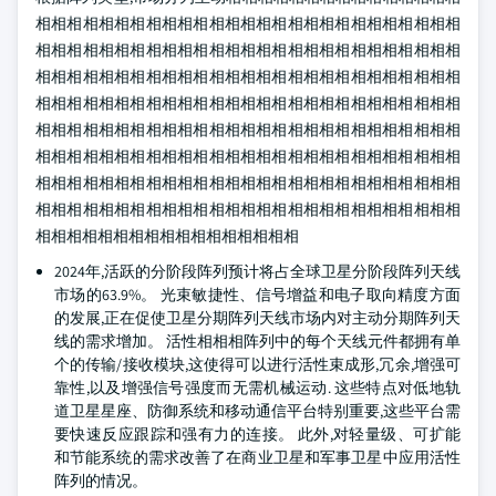
相相相相相相相相相相相相相相相相相相相相相相相相相相相
相相相相相相相相相相相相相相相相相相相相相相相相相相相
相相相相相相相相相相相相相相相相相相相相相相相相相相相
相相相相相相相相相相相相相相相相相相相相相相相相相相相
相相相相相相相相相相相相相相相相相相相相相相相相相相相
相相相相相相相相相相相相相相相相相相相相相相相相相相相
相相相相相相相相相相相相相相相相相相相相相相相相相相相
相相相相相相相相相相相相相相相相相相相相相相相相相相相
相相相相相相相相相相相相相相相相相
2024年,活跃的分阶段阵列预计将占全球卫星分阶段阵列天线
市场的63.9%。 光束敏捷性、信号增益和电子取向精度方面
的发展,正在促使卫星分期阵列天线市场内对主动分期阵列天
线的需求增加。 活性相相相阵列中的每个天线元件都拥有单
个的传输/接收模块,这使得可以进行活性束成形,冗余,增强可
靠性,以及增强信号强度而无需机械运动. 这些特点对低地轨
道卫星星座、防御系统和移动通信平台特别重要,这些平台需
要快速反应跟踪和强有力的连接。 此外,对轻量级、可扩能
和节能系统的需求改善了在商业卫星和军事卫星中应用活性
阵列的情况。