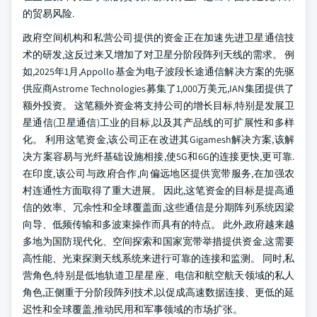
的贸易风险.
政府空间机构和私营公司提供的资金正在加速先进卫星通信技
术的研发,这反过来又增加了对卫星分阶段阵列天线的需求。 例
如,2025年1月,Appollo基金为电子波段长途通信解决方案的先驱
供应商Astrome Technologies募集了1,000万美元,IAN集团提供了
额外投资。 这笔额外资金将支持公司的增长目标,特别是发展卫
星通信(卫星通信)工业的目标,以及其产品线的可扩展性和多样
化。 利用这笔资金,该公司正在改进其Gigamesh解决方案,该解
决方案容易与光纤基础设施相接,使5G和6G的连接更快,更可靠.
在印度,该公司与政府合作,向偏远地区提供宽带服务,在加强农
村连通性方面取得了重大进展。 因此,这笔资金的目标是提高通
信的效率、冗余性和全球覆盖面,这些通信是分期阵列系统因梁
向导、低频传输和多波束操作而具有的特点。 此外,政府越来越
多地为国防现代化、空间探索和国家宽带举措提供资金,这需要
高性能、光束探测天线系统来进行可靠的连接和监测。 同时,私
营角色,特别是低地轨道卫星星座、电信和航空航天领域的私人
角色,正侧重于分阶段阵列技术,以促成高速数据连接、更低的延
迟性和全球覆盖,推动民用和军事领域的市场扩张。