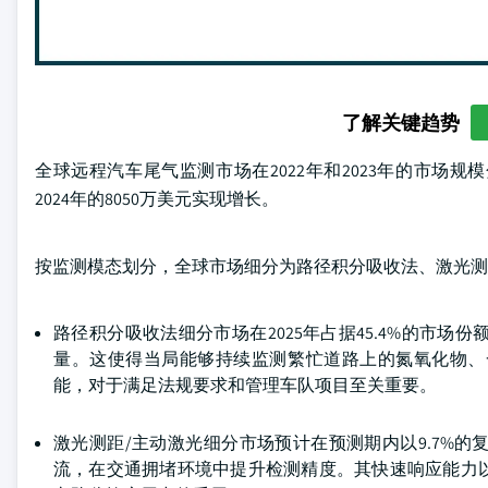
了解关键趋势
全球远程汽车尾气监测市场在2022年和2023年的市场规模分
2024年的8050万美元实现增长。
按监测模态划分，全球市场细分为路径积分吸收法、激光测
路径积分吸收法细分市场在2025年占据45.4%的市
量。这使得当局能够持续监测繁忙道路上的氮氧化物、
能，对于满足法规要求和管理车队项目至关重要。
激光测距/主动激光细分市场预计在预测期内以9.7%
流，在交通拥堵环境中提升检测精度。其快速响应能力