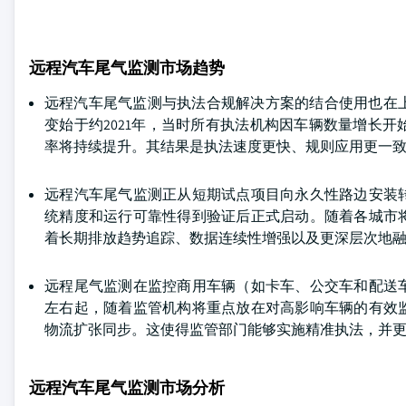
远程汽车尾气监测市场趋势
远程汽车尾气监测与执法合规解决方案的结合使用也在
变始于约2021年，当时所有执法机构因车辆数量增长开
率将持续提升。其结果是执法速度更快、规则应用更一
远程汽车尾气监测正从短期试点项目向永久性路边安装转
统精度和运行可靠性得到验证后正式启动。随着各城市将
着长期排放趋势追踪、数据连续性增强以及更深层次地
远程尾气监测在监控商用车辆（如卡车、公交车和配送车
左右起，随着监管机构将重点放在对高影响车辆的有效监
物流扩张同步。这使得监管部门能够实施精准执法，并
远程汽车尾气监测市场分析