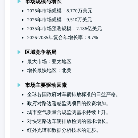
市场规模与增长
2025年市场规模：8,770万美元
2026年市场规模：9,510万美元
2035年市场预测规模：2.186亿美元
2026-2035年复合年增长率：9.7%
区域竞争格局
最大市场：亚太地区
增长最快地区：北美
市场主要驱动因素
全球各国政府对车辆排放标准的日益严格。
政府对路边遥感监测项目的投资增加。
城市空气质量合规监测需求持续上升。
对快速路边车辆排放检测的需求增长。
红外光谱和数据分析技术的进步。