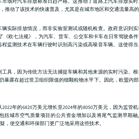
车市场对汽车排放标准日趋严格。这推动了道路上汽车排放实时
，推动了该技术的快速普及，尤其是在城市地区和交通流量高的
车辆实际排放情况，而非实验室测试或随机检查。政府意识到实
推出了《欧七法规》，为汽车、货车、公交车和卡车在日常驾驶条
远程监测技术在车辆行驶时识别高污染或高噪音车辆。这使得当
测工具，因为传统方法无法捕捉车辆和其他来源的实时污染。根
口仍暴露在超过世卫组织限值的细颗粒物水平下。因此，欧盟内
2022年的6820万美元增长至2024年的8050万美元，因为监
包括城市空气质量项目的公共资金增加以及将尾气监测早期融
疑，使交通和环保部门更广泛地采用这些技术。