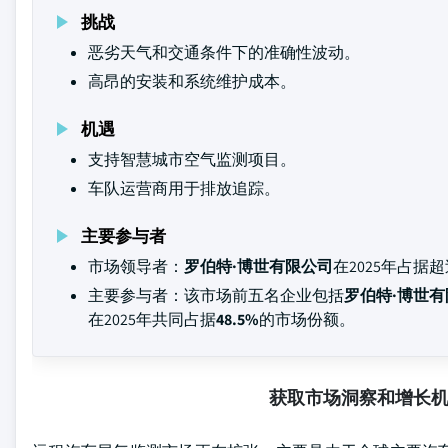
挑战
恶劣天气和交通条件下的准确性波动。
高昂的安装和系统维护成本。
机遇
支持智慧城市空气监测项目。
车队运营商用于排放追踪。
主要参与者
市场领导者：
罗伯特·博世有限公司
在2025年占据
主要参与者：该市场前五名企业包括
罗伯特·博世有
在2025年共同占据
48.5%
的市场份额。
获取市场洞察和增长