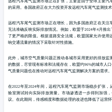
远程汽车尾气监测市场正在扩张，主要是由于全球主要汽
的采用。各国政府正在大力投资开发远程汽车尾气监测技术
远程汽车尾气监测市场正在增长，因为多国政府正在关注
无法准确反映实际排放情况。例如，欧盟于2024年4月
了更严格的限值。根据道路安全法规，欧盟国家允许使用
响交通流量的情况下采取针对性措施。
此外，城市空气质量问题正推动各城市采用更好的排放监
的数据，尽管现有标准和法规存在，欧盟约96%的城市人
气质量问题也在推动对远程汽车尾气监测解决方案的需求。
在2022年至2024年间，远程汽车尾气监测市场稳步扩张，从
验室测试转向实际排放测量。市场渗透进一步得到加强，
议。在此期间，传感精度和数据处理的改进也降低了运营怀