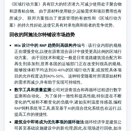
《区域行动方案》具有巨大的经济潜力,可减少使用处子聚合物
和沥青粘合物。 由于原材料使用较少,运输需求和项目费用也有
所减少。 联邦方案指出了资源管理的有效性和《区域行动方
案》的持久性好处,这使它具有对承包商和前者的竞争优势。
回收的阿施法尔特铺设市场趋势
Mix 设计中的 RAP 趋势到高级构件
编号 : 该行业内部的规格
正在缓慢变化,以便在沥青混合设计中接受更高比例的区域行
动方案。 由于旧技术和规定一般是日常道路建筑混合配方和
再生剂添加剂,世界各国的运输部门正在改变到很高的规格,
能够按体积平均达到30-40%的区域行动方案,或按照具体项
目的允许程度达到40%-50%。 这种转变随着对所谓原始材料
的需求而减少,并有助于实现可持续性。
数字工具和质量监测
:公司对沥青混合和再循环过程进行数字
监测和自动化。 为了保持一致性和提高性能,特别是在不断
变化的气候和不断变化的负载中,诸如实时温度传感器,编程
RAP饲料系统等工具,甚至基于AI的混合优化系统也在运行,以
提高工作的便捷性.
建筑业中即将成为优先事项的循环做法
:循环经济学是建筑公
司甚至基础设施建设中的新伦理;因此,在现场进行回收,如冷