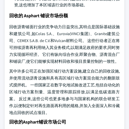
资,这也增加了本区域该行业的市场基础。
回收的 Asphart 铺设市场份额
回收沥青铺面行业的竞争动力日益突出,其特点是国际基础设施
和建筑公司,如Colas S.A.、Eurovia(VINCI集团)、Granite建筑公
司、CEMEX S.A.B. de C.V.和Vulcan材料公司。 这些行动者正在将
可持续沥青再利用纳入其业务模式,以期满足政府的要求,同时努
力实现循环经济。 它们有纵向综合作业,即聚合物、沥青混合厂
和铺设厂,使它们能够实现材料回收和项目质量控制的一致性。
其中许多公司正在加强区域行动方案设施,建立自己的回收设施,
并使用流动沥青设施和具有高区域行动方案混合能力的翻新鼓
式搅拌机。 一些国家正在数字化地试验改进工艺,包括自动化的
区域行动方案剂量、温度管理和跟踪排放,以满足低碳道路方
案。 反过来,这些公司也更多地参与与国家机构的联合研发工
作,以便制定针对再生路面再利用的规格,并加入全面深入和冷藏
地点回收的试点项目。
回收的Asphart铺设市场公司