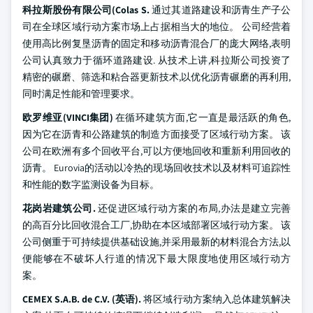
科拉斯股份有限公司(Colas S.
通过其道路建设和沥青生产子公
司在全球区域行动方案市场上占据相当大的地位。 公司经营着
使用高比例复垦沥青的固定和移动沥青混合厂的庞大网络,表明
公司认真致力于循环道路建设. 从技术上讲,科拉斯公司投资了
精密的碾磨、筛选和粘合器更新技术,以优化沥青碾磨的再利用,
同时满足性能和管理要求。
欧罗维亚(VINCI集团)
在循环建筑方面,它一直是最活跃的角色,
因为它在沥青和公路建筑的制造方面接受了区域行动方案。 该
公司在欧洲有多个回收平台,可以方便地回收和重新利用回收的
沥青。 Eurovia的活动以冷热的现场回收技术以及材料可追踪性
和性能的数字监测设备为目标。
花岗岩建筑公司.
还促进区域行动方案的布局,办法是建立完善
的高百分比回收混合工厂,协助在本区域部署区域行动方案。 该
公司侧重于可持续提供基础设施,并采用最新的材料混合方法,以
便能够在不破坏人行道的情况下最大限度地使用区域行动方
案。
CEMEX S.A.B. de C.V. (英语).
将区域行动方案纳入总体建筑解决