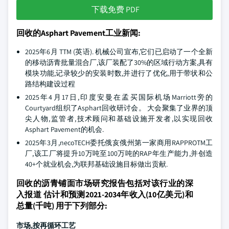
下载免费 PDF
回收的Asphart Pavement工业新闻:
2025年6月 TTM (英语). 机械公司宣布,它们已启动了一个全新
的移动沥青批量混合厂,该厂装配了30%的区域行动方案,具有
模块功能,记录较少的安装时数,并进行了优化,用于带状和公
路结构建设过程
2025年4月17日,印度安曼在孟买国际机场Marriott旁的
Courtyard组织了Asphart回收研讨会。 大会聚集了业界的顶
尖人物,监管者,技术顾问和基础设施开发者,以实现回收
Asphart Pavement的机会.
2025年3月,necoTECH委托俄亥俄州第一家商用RAPPROTM工
厂,该工厂将提升10万吨至100万吨的RAP年生产能力,并创造
40+个就业机会,为联邦基础设施目标做出贡献.
回收的沥青铺面市场研究报告包括对该行业的深
入报道 估计和预测2021-2034年收入(10亿美元)和
总量(千吨) 用于下列部分:
市场,按再循环工艺