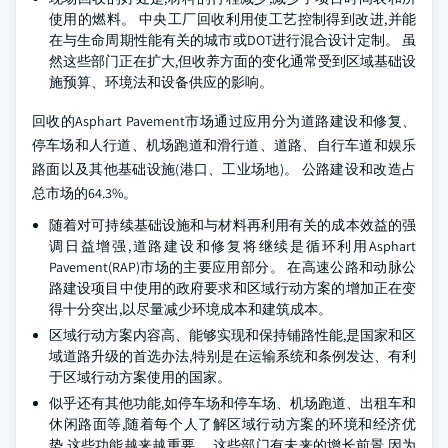
使用的燃料。 中央工厂回收利用使工艺控制得到改进,并能
在与生命周期性能有关的城市或DOT进行混合设计定制。 虽
然这些部门正在扩大,但收养方面的变化通常受到区域基础设
施预算、环境法和设备供应的影响。
回收的Asphart Pavement市场通过应用分为道路建设和修复、
停车场和人行道、机场跑道和滑行道、道路、自行车道和娱乐
路面以及其他基础设施(港口、工业场地)。 公路建设和改造占
总市场的64.3%。
随着对可持续基础设施和与材料再利用有关的成本效益的强
调日益增强,道路建设和修复将继续是循环利用Asphart
Pavement(RAP)市场的主要应用部分。 在高速公路和动脉公
路建设项目中使用的政府要求和区域行动方案的增加正在变
得十分突出,以尽量减少环境成本和建筑成本。
区域行动方案内容高、能够实现和保持铺路性能,是国家和区
域道路升级的首选办法,特别是在运输系统和条例发达、有利
于区域行动方案使用的国家。
似乎还有其他功能,如停车场和停车场、机场跑道、出租车和
休闲路面等,随着每个人了解区域行动方案的环境和经济优
势,这些功能越来越重要。 这些部门有未来的增长前景,因为