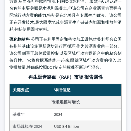
方案,从而在可持续的情况下继续创造利润。 虽然与CEMEX这一
名称的主要关联是水泥和混凝土,但该公司在企业沥青方面拥有
区域行动方案的能力,特别是在北美具有专属生产做法。 该公司
正在开发技术,最大限度地减少沥青生产链链内能源和排放的消
耗,包括使用回收材料。
硫化物材料
公司正在利用固定和移动加工设施对美利坚合众国
各州的基础设施更新磨坊进行再循环,作为其沥青业的一部分。
该公司侧重于总体质量控制以及区域行动方案组合中的粘合剂
兼容性。 它将数据系统统一起来,跟踪区域行动方案的投入,监
测排放量,并确保按照DOT制定的标准不断进行混合。
再生沥青路面（RAP）市场 报告属性
关键要点
详细信息
市场规模与增长
基准年
2024
市场规模在 2024
USD 8.4 Billion