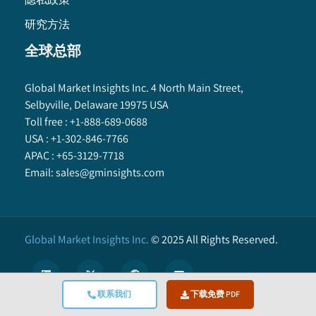
研究方法
全球总部
Global Market Insights Inc. 4 North Main Street,
Selbyville, Delaware 19975 USA
Toll free :
+1-888-689-0688
USA :
+1-302-846-7766
APAC :
+65-3129-7718
Email:
sales@gminsights.com
Global Market Insights Inc.
©
2025
All Rights Reserved.
联系我们
下载免费 PDF