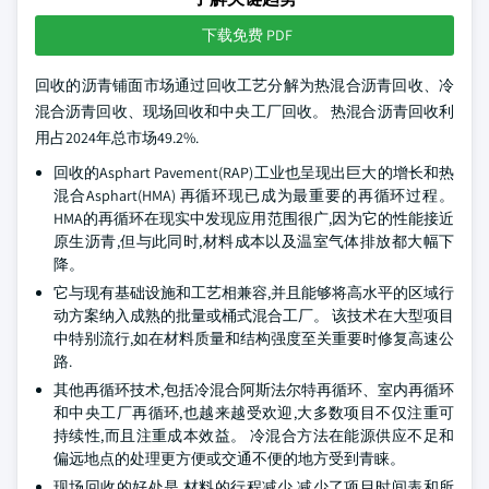
下载免费 PDF
回收的沥青铺面市场通过回收工艺分解为热混合沥青回收、冷
混合沥青回收、现场回收和中央工厂回收。 热混合沥青回收利
用占2024年总市场49.2%.
回收的Asphart Pavement(RAP)工业也呈现出巨大的增长和热
混合Asphart(HMA) 再循环现已成为最重要的再循环过程。
HMA的再循环在现实中发现应用范围很广,因为它的性能接近
原生沥青,但与此同时,材料成本以及温室气体排放都大幅下
降。
它与现有基础设施和工艺相兼容,并且能够将高水平的区域行
动方案纳入成熟的批量或桶式混合工厂。 该技术在大型项目
中特别流行,如在材料质量和结构强度至关重要时修复高速公
路.
其他再循环技术,包括冷混合阿斯法尔特再循环、室内再循环
和中央工厂再循环,也越来越受欢迎,大多数项目不仅注重可
持续性,而且注重成本效益。 冷混合方法在能源供应不足和
偏远地点的处理更方便或交通不便的地方受到青睐。
现场回收的好处是,材料的行程减少,减少了项目时间表和所