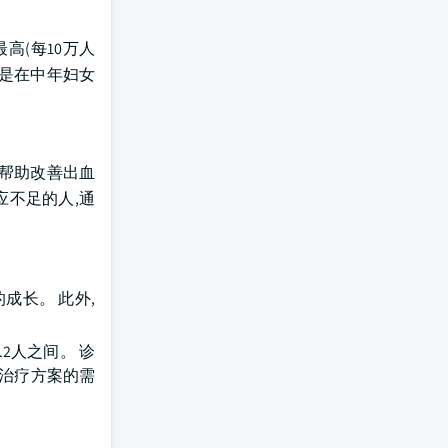
最高(每10万人
特别是在中年妇女
法,帮助改善出血
反应不足的人,通
成长。 此外,
.2人之间。 诊
效治疗方案的需