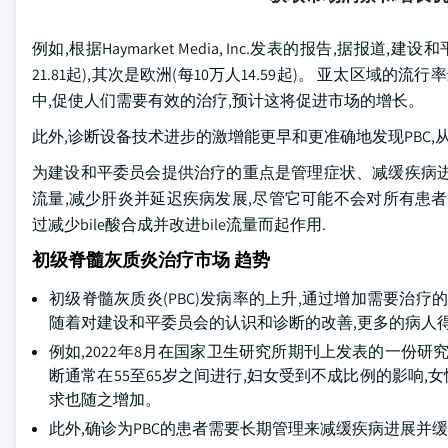
例如,根据Haymarket Media, Inc.发表的报告,
21.81起),其次是欧洲(每10万人14.59起)。 亚太区域
中,促使人们需要有效的治疗,预计这将促进市场的增长。
此外,诊断设备技术进步的激增能更早和更准确地发现PBC
为建设和平委员会提供治疗的重点是管理症状、减缓疾病进展并处理并发
流量,减少肝炎并延迟疾病发展,尽管它可能不会对所有患者有效. Ob
过减少bile酸合成并改进bile流量而起作用.
初级脊髓灰质炎治疗市场 趋势
初级脊髓灰质炎(PBC)发病率的上升,通过增加需要治疗
随着对建设和平委员会的认识和诊断的改善,更多的病人
例如,2022年8月在国家卫生研究所期刊上发表的一份研究报告
断通常在55至65岁之间进行,妇女受到不成比例的影响,
求也随之增加。
此外,确诊为PBC的患者需要长期管理来减缓疾病进展并