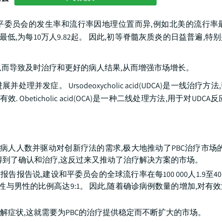
据报道,建设和平委员会的发生率和流行率因地理位置而异,例如北美的流行率
的流行率最低,为每10万人9.82起。 因此,初等脊髓灰质炎的日益普遍,
,从而导致及时治疗和更好的病人结果,从而增强市场增长。
症。 Ursodeoxycholic acid(UDCA)是一线治疗方
eticholic acid(OCA)是一种二线处理方法,用于对UDCA
的病人人数并驱动对创新疗法的需求,极大地推动了PBC治疗市场的
得到了确认和治疗,这反过来又推动了治疗解决方案的市场。
报告说,建设和平委员会的全球流行率在每100 000人1.9至40
女性与男性的比例高达9:1。 因此,随着确诊病例数量的增加,对有
缓解症状,这就需要为PBC的治疗提供稳定而不断扩大的市场。