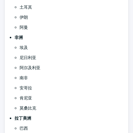
土耳其
伊朗
阿曼
非洲
埃及
尼日利亚
阿尔及利亚
南非
安哥拉
肯尼亚
莫桑比克
拉丁美洲
巴西