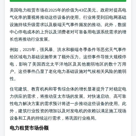
美国电力租赁市场在2025年的价值为43亿美元。政府对提高电
气化率的重视将推动这些设备的使用。行业将受到旧电网基础
设施持续升级需求以及极端天气事件频发的推动。此外，数据
中心停电成本的上升以及消费者对可靠备用电源系统需求的增
长也将推动行业发展。
例如，2025年，强风暴、洪水和极端冬季条件等恶劣天气事件
给区域电力基础设施带来了额外压力。这些事件导致大规模停
电，影响了美国西北太平洋地区及其他脆弱地区的数十万用
户。这些事件凸显了老化电力基础设施对气候相关风险的脆弱
性。
住宅建筑、教育机构和零售综合体的增长显著提升了对稳定电
力供应的需求，将推动亚太市场的发展。对快速启动、高可靠
性电力解决方案的需求预计将进一步推动这些设备的使用。此
外，建筑行业投资的增加以及对发电机的依赖以满足施工现场
设备和工具的持续运行需求，将巩固行业格局。
电力租赁市场份额