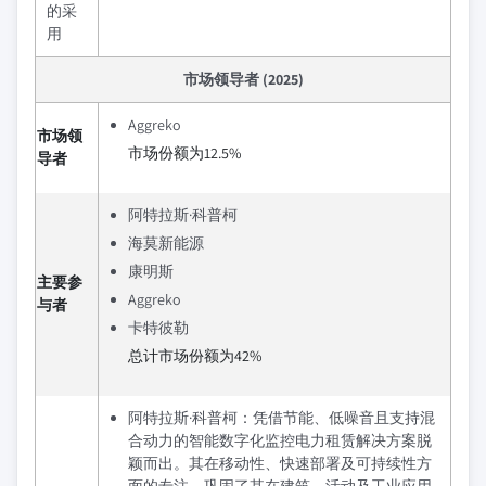
的采
用
市场领导者 (2025)
Aggreko
市场领
市场份额为12.5%
导者
阿特拉斯·科普柯
海莫新能源
康明斯
主要参
Aggreko
与者
卡特彼勒
总计市场份额为42%
阿特拉斯·科普柯：凭借节能、低噪音且支持混
合动力的智能数字化监控电力租赁解决方案脱
颖而出。其在移动性、快速部署及可持续性方