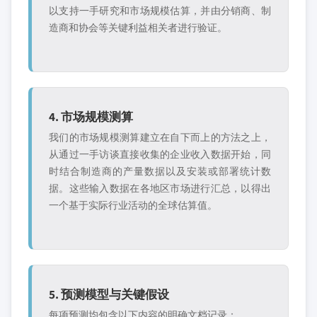
以支持一手研究和市场规模估算，并由分销商、制
造商和协会等关键利益相关者进行验证。
4. 市场规模测算
我们的市场规模测算建立在自下而上的方法之上，
从通过一手访谈直接收集的企业收入数据开始，同
时结合制造商的产量数据以及安装或部署统计数
据。这些输入数据在各地区市场进行汇总，以得出
一个基于实际行业活动的全球估算值。
5. 预测模型与关键假设
每项预测均包含以下内容的明确文档记录：