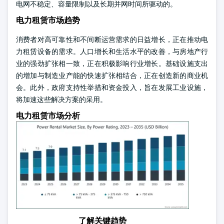
电网不稳定、容量限制以及长期并网时间所驱动的。
电力租赁市场趋势
消费者对高可靠性和不间断运营需求的日益增长，正在推动电
力租赁设备的需求。人口增长和生活水平的改善，与房地产行
业的强劲扩张相一致，正在积极影响行业增长。基础设施支出
的增加与制造业产能的快速扩张相结合，正在创造新的商业机
会。此外，政府支持性举措和资金投入，旨在发展工业设施，
将加速这些解决方案的采用。
电力租赁市场分析
了解关键趋势