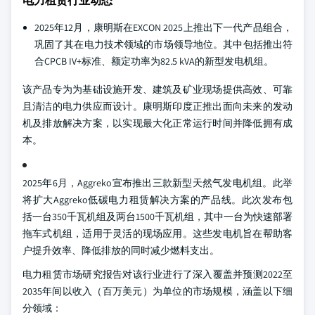
电力租赁行业动态
2025年12月，康明斯在EXCON 2025上推出下一代产品组合，
巩固了其在电力技术领域的市场领导地位。其中包括推出符
合CPCB IV+标准、额定功率为82.5 kVA的新型发电机组。
该产品专为为基础设施开发、建筑及矿业现场提供高效、可靠
且清洁的电力供应而设计。康明斯印度正推出面向未来的发动
机及排放解决方案，以实现最大化正常运行时间并降低拥有成
本。
2025年6月，Aggreko宣布推出三款新型天然气发电机组。此举
将扩大Aggreko低碳电力租赁解决方案的产品线。此次发布包
括一台350千瓦机组及两台1500千瓦机组，其中一台为快速部署
拖车式机组，适用于灵活的现场应用。这些发电机旨在帮助客
户提升效率、降低排放的同时减少燃料支出。
电力租赁市场研究报告对该行业进行了深入覆盖并预测2022至
2035年间以收入（百万美元）为单位的市场规模，涵盖以下细
分领域：