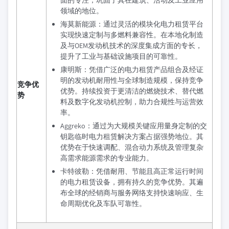
面的专注，巩固了其在建筑、活动及工业应用
领域的地位。
海莫新能源：通过灵活的模块化电力租赁平台
实现快速定制与多燃料兼容性。在本地化制造
及与OEM发动机技术的深度集成方面的专长，
提升了工业与基础设施项目的可靠性。
康明斯：凭借广泛的电力租赁产品组合及经证
明的发动机耐用性与全球制造规模，保持竞争
竞争优
优势。持续投资于更清洁的燃烧技术、替代燃
势
料及数字化发动机控制，助力合规性与运营效
率。
Aggreko：通过为大规模关键应用量身定制的交
钥匙临时电力租赁解决方案占据强势地位。其
优势在于快速调配、混合动力系统及管理复杂
高需求能源需求的专业能力。
卡特彼勒：凭借耐用、节能且高正常运行时间
的电力租赁设备，拥有持久的竞争优势。其遍
布全球的经销商与服务网络支持快速响应、生
命周期优化及车队可靠性。