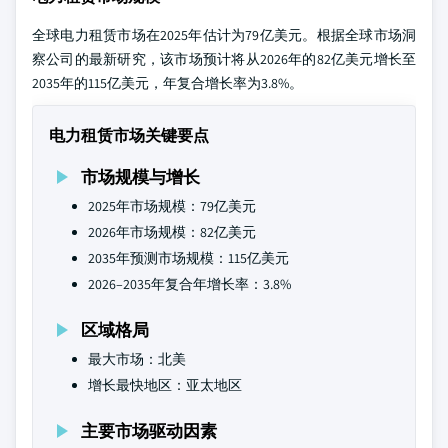
全球电力租赁市场在2025年估计为79亿美元。根据全球市场洞
察公司的最新研究，该市场预计将从2026年的82亿美元增长至
2035年的115亿美元，年复合增长率为3.8%。
电力租赁市场关键要点
市场规模与增长
2025年市场规模：79亿美元
2026年市场规模：82亿美元
2035年预测市场规模：115亿美元
2026–2035年复合年增长率：3.8%
区域格局
最大市场：北美
增长最快地区：亚太地区
主要市场驱动因素