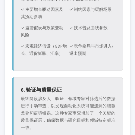
✓ 主要增长驱动因素及
✓ 制约因素与缓解场景
其预期影响
✓ 监管假设与政策变动
✓ 技术普及曲线参数
风险
✓ 宏观经济假设（GDP增
✓ 竞争格局与市场进入/
长、通货膨胀、汇率）
退出预期
6. 验证与质量保证
最终阶段涉及人工验证，领域专家对筛选后的数据
进行手动审查，以发现自动化系统可能遗漏的细微
差异和语境错误。这种专家审查增加了一个关键的
质量保证层，确保数据与研究目标和领域特定标准
一致。