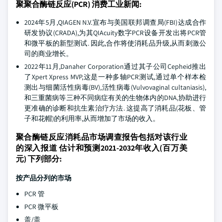
聚聚合酶链反应(PCR) 消费工业新闻:
2024年5月,QIAGEN N.V.宣布与美国联邦调查局(FBI)达成合作
研发协议(CRADA),为其QIAcuity数字PCR设备开发出将PCR管
和微平板的新型测试. 因此,合作将使消耗品升级,从而刺激公
司的商业增长。
2022年11月,Danaher Corporation通过其子公司Cepheid推出
了Xpert Xpress MVP,这是一种多轴PCR测试,通过单个样本检
测出与细菌活性病毒(BV),活性病毒(Vulvovaginal cultaniasis),
和三重菌病等三种不同病症有关的生物体内的DNA,协助进行
更准确的诊断和抗生素治疗方法. 这提高了消耗品(花板、管
子和花帽)的利用率,从而增加了市场的收入。
聚合酶链反应消耗品市场调查报告包括对该行业
的深入报道 估计和预测2021-2032年收入(百万美
元) 下列部分:
按产品分列的市场
PCR 管
PCR 微平板
盖/盖