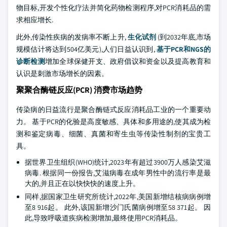
物目标,开发个性化疗法并简化药物检测程序,对PCR消耗品的需
求相应增长.
此外,传染性疾病的发病率不断上升,
生化试剂
(到2032年底,市场
规模估计将达到504亿美元),人们日益认识到,
基于PCR和NGS的
诊断检测
增加全球保健开支、政府倡议和资金以及提高教育和
认识是刺激市场增长的因素。
聚聚合酶链反应(PCR) 消费市场趋势
传染病的日益流行是聚合酶链式反应消耗品工业的一个重要动
力。 基于PCR的化验是高度敏感、具体和多用途的,使其成为检
测和鉴定病毒、细菌、真菌和寄生虫等传染性制剂的宝贵工
具。
据世界卫生组织(WHO)统计,2023年有超过3900万人感染艾滋
病毒. 根据同一份报告,艾滋病毒在成年男性中的流行率是最
大的,并且正在以快快快的速度上升。
同样,据国家卫生研究所统计,2022年,美国新增结核病病例增
至8 916起。 此外,该国新增沙门氏菌病例增至58 371起。 因
此,导致呼吸道疾病检测增加,最终使用PCR消耗品。