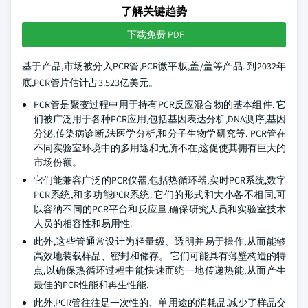
了解关键趋势
下载免费 PDF
基于产品,市场被分入PCR管,PCR微平板,盖/盖等产品. 到2032年
底,PCR管片估计占3.523亿美元。
PCR管是聚变过程中用于持有PCR反应混合物的基本组件. 它
们被广泛用于各种PCR应用,包括基因表达分析,DNA测序,基因
分泌,传染病诊断,法医学分析,和分子生物学研究等. PCR管在
不同实验室环境中的多用途和无所不在,这促使其拥有巨大的
市场份额。
它们能兼容广泛的PCR仪器,包括热循环器,实时PCR系统,数字
PCR系统,和多功能PCR系统. 它们的形式和大小各不相同,可
以容纳不同的PCR平台和反应量,确保研究人员和实验室技术
人员的相容性和易用性.
此外,这些管通常设计为轻量级、透明并易于操作,从而能够
高效地装载样品、密封和储存。 它们可能具有薄壁构造的特
点,以确保热循环过程中能快速而统一地传递热能,从而产生
最佳的PCR性能和再生性能.
此外,PCR管往往是一次性的、单用途的消耗品,减少了样品交