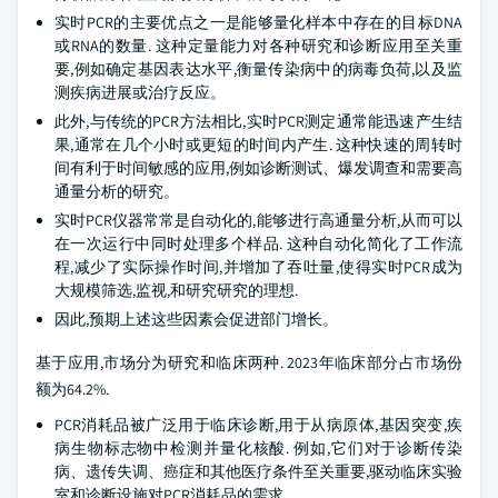
实时PCR的主要优点之一是能够量化样本中存在的目标DNA
或RNA的数量. 这种定量能力对各种研究和诊断应用至关重
要,例如确定基因表达水平,衡量传染病中的病毒负荷,以及监
测疾病进展或治疗反应。
此外,与传统的PCR方法相比,实时PCR测定通常能迅速产生结
果,通常在几个小时或更短的时间内产生. 这种快速的周转时
间有利于时间敏感的应用,例如诊断测试、爆发调查和需要高
通量分析的研究。
实时PCR仪器常常是自动化的,能够进行高通量分析,从而可以
在一次运行中同时处理多个样品. 这种自动化简化了工作流
程,减少了实际操作时间,并增加了吞吐量,使得实时PCR成为
大规模筛选,监视,和研究研究的理想.
因此,预期上述这些因素会促进部门增长。
基于应用,市场分为研究和临床两种. 2023年临床部分占市场份
额为64.2%.
PCR消耗品被广泛用于临床诊断,用于从病原体,基因突变,疾
病生物标志物中检测并量化核酸. 例如,它们对于诊断传染
病、遗传失调、癌症和其他医疗条件至关重要,驱动临床实验
室和诊断设施对PCR消耗品的需求。