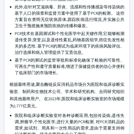
此外,在针对艾滋病毒、肝炎、流感和性传播感染等传染病的
基于人口的筛查和监督方案中使用了基于PCR的检测。 这些
方案旨在查明无症状病原体,跟踪疾病流行情况,并实施公共
卫生干预措施来预防疾病的传播和爆发。
PCR技术在基因测试和个性化医学中起关键作用,它能够检测
遗传变异,突变,以及遗传性紊乱,药物基因组学,癌症先发性相
关的多态性. 基于PCR的测试为临床环境下的疾病风险评估、
治疗选择和病人管理提供了宝贵信息。
基于PCR的测试的监管审批和标准化确保了检验的可靠性、
可再生产性和遵守质量标准,增进了保健提供者的信心并便利
了临床部门的市场增长。
根据最终用途,聚合酶链反应消耗品市场分为医院和临床诊断实
验室、制药和生物技术公司、学术和研究机构、合同研究组织
和其他最终用户。 在2023年,医院和临床诊断实验室的市场规模
为1.777亿美元。
医院和临床诊断实验室对各种诊断应用,包括传染病,遗传失
调,肿瘤学,个性化医学,进行大量的PCR检测. 对PCR消耗品的
需求,如试剂、用具和一次性用品的需求,是由于需要支持例