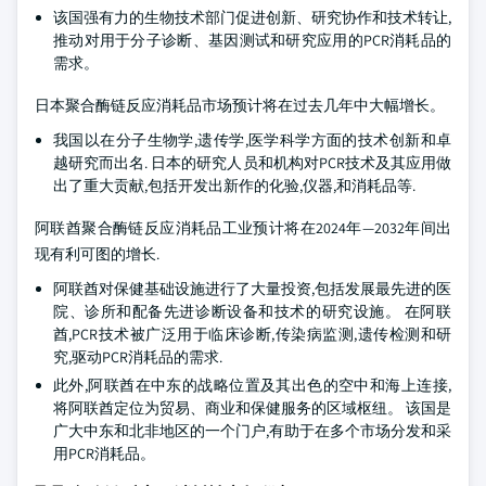
该国强有力的生物技术部门促进创新、研究协作和技术转让,
推动对用于分子诊断、基因测试和研究应用的PCR消耗品的
需求。
日本聚合酶链反应消耗品市场预计将在过去几年中大幅增长。
我国以在分子生物学,遗传学,医学科学方面的技术创新和卓
越研究而出名. 日本的研究人员和机构对PCR技术及其应用做
出了重大贡献,包括开发出新作的化验,仪器,和消耗品等.
阿联酋聚合酶链反应消耗品工业预计将在2024年—2032年间出
现有利可图的增长.
阿联酋对保健基础设施进行了大量投资,包括发展最先进的医
院、诊所和配备先进诊断设备和技术的研究设施。 在阿联
酋,PCR技术被广泛用于临床诊断,传染病监测,遗传检测和研
究,驱动PCR消耗品的需求.
此外,阿联酋在中东的战略位置及其出色的空中和海上连接,
将阿联酋定位为贸易、商业和保健服务的区域枢纽。 该国是
广大中东和北非地区的一个门户,有助于在多个市场分发和采
用PCR消耗品。