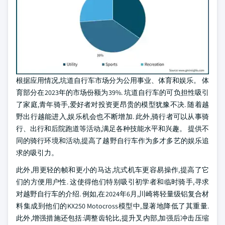
根据应用情况,坑道自行车市场分为公用事业、体育和娱乐。 体
育部分在2023年的市场份额为39%. 坑道自行车的可负担性吸引
了家庭,青年骑手,爱好者对投资更昂贵的模型犹豫不决. 随着越
野出行越能进入,娱乐机会也不断增加. 此外,骑行者可以从事骑
行、出行和后院跑道等活动,满足各种技能水平和兴趣。 提供不
同的骑行环境和活动,提高了越野自行车作为多才多艺的娱乐追
求的吸引力。
此外,用更轻的帧和更小的马达,坑式机车更容易操作,提高了它
们的方便用户性. 这使得他们特别吸引初学者和临时骑手,寻求
对越野自行车的介绍. 例如,在2024年6月,川崎将轻量级铝复合材
料集成到他们的KX250 Motocross模型中,显著地降低了其重量.
此外,增强措施还包括:调整齿轮比,提升叉内部,加强后冲击压缩