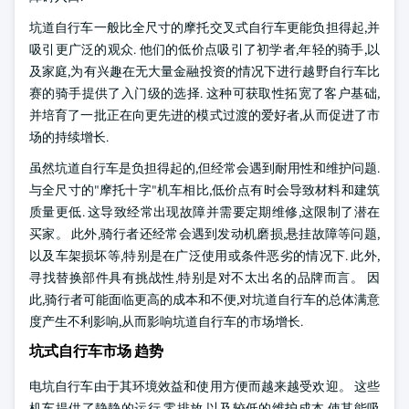
坑道自行车一般比全尺寸的摩托交叉式自行车更能负担得起,并
吸引更广泛的观众. 他们的低价点吸引了初学者,年轻的骑手,以
及家庭,为有兴趣在无大量金融投资的情况下进行越野自行车比
赛的骑手提供了入门级的选择. 这种可获取性拓宽了客户基础,
并培育了一批正在向更先进的模式过渡的爱好者,从而促进了市
场的持续增长.
虽然坑道自行车是负担得起的,但经常会遇到耐用性和维护问题.
与全尺寸的"摩托十字"机车相比,低价点有时会导致材料和建筑
质量更低. 这导致经常出现故障并需要定期维修,这限制了潜在
买家。 此外,骑行者还经常会遇到发动机磨损,悬挂故障等问题,
以及车架损坏等,特别是在广泛使用或条件恶劣的情况下. 此外,
寻找替换部件具有挑战性,特别是对不太出名的品牌而言。 因
此,骑行者可能面临更高的成本和不便,对坑道自行车的总体满意
度产生不利影响,从而影响坑道自行车的市场增长.
坑式自行车市场 趋势
电坑自行车由于其环境效益和使用方便而越来越受欢迎。 这些
机车提供了静静的运行,零排放,以及较低的维护成本,使其能吸