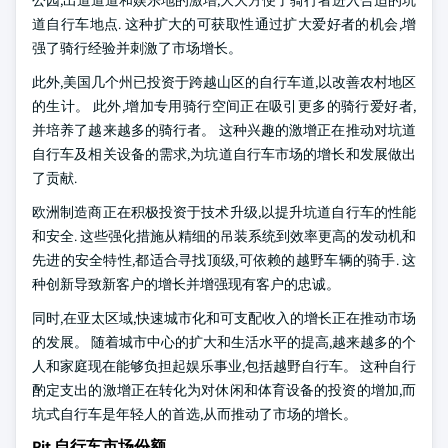
公园,出道道道和娱乐地的激增,大大方便了骑行者进入合适的坑
道自行车地点. 这种扩大的可获取性通过扩大爱好者的机会,增
强了骑行经验并刺激了市场增长。
此外,美国几个州已投资于跨越山区的自行车道,以改善农村地区
的生计。 此外,增加专用骑行空间正在吸引更多的骑行爱好者,
并培养了越来越多的骑行者。 这种兴趣的激增正在推动对坑道
自行车及相关设备的需求,为坑道自行车市场的增长和发展做出
了贡献.
欧洲制造商正在积极投资于技术升级,以提升坑道自行车的性能
和安全. 这些强化措施从精细的吊装系统到效率更高的发动机和
先进的安全特性,都适合寻找顶级,可依赖的越野车辆的骑手. 这
种创新导致新客户的增长并增强现有客户的忠诚。
同时,在亚太区域,快速城市化和可支配收入的增长正在推动市场
的发展。 随着城市中心的扩大和生活水平的提高,越来越多的个
人和家庭现在能够负担起娱乐事业,包括越野自行车。 这种自行
酌定支出的激增正在转化为对休闲和体育设备的投资的增加,而
坑式自行车是年轻人的首选,从而推动了市场的增长。
Pit 自行车市场份额