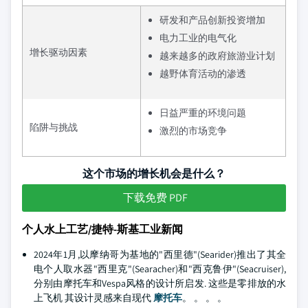
研发和产品创新投资增加
电力工业的电气化
增长驱动因素
越来越多的政府旅游业计划
越野体育活动的渗透
日益严重的环境问题
陷阱与挑战
激烈的市场竞争
这个市场的增长机会是什么？
下载免费 PDF
个人水上工艺/捷特-斯基工业新闻
2024年1月,以摩纳哥为基地的"西里德"(Searider)推出了其全
电个人取水器"西里克"(Searacher)和"西克鲁伊"(Seacruiser),
分别由摩托车和Vespa风格的设计所启发. 这些是零排放的水
上飞机 其设计灵感来自现代
摩托车
。 。 。 。