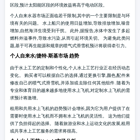
区段,预计太阳能区段的环境效益将高于电动区段。
个人自来水器市场正面临若干限制,其中的一个主要限制是与环
境有关的问题。 水上船只的使用日益增加,导致排放增加,噪音
增加,自然海洋生境受到干扰。 此外,据报告,水体中发生了多起
燃料外溢事件,导致水污染,从而引起环境关切。 为避免此类问
题,基于可再生能源和规章的喷气式滑雪机预计将获得牵引力。
个人自来水/捷特-斯基市场 趋势
由于水上工艺的定制和个性化,个人水上工艺行业正在经历动态
变化。 购买者可以根据自己的选择,通过更换引擎,颜色,配件来
修改自己的喷气式滑雪机,并添加或去除任何其他组件. 随着为
专业和体育目的越来越多地使用水上飞机,对定制水上飞机的需
求预计将激增。
租用和共用水上飞机的趋势预计会增长,因为它为用户提供了在
需要时使用水上飞机而不拥有水上飞机的灵活性。 这为他们提
供了负担得起的选择。 随着旅游业和水上运动文化的发展,租用
或共享水上工艺服务的需求将很高。