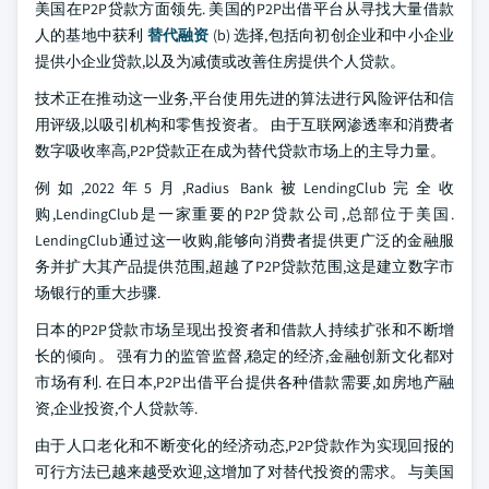
美国在P2P贷款方面领先. 美国的P2P出借平台从寻找大量借款
人的基地中获利
替代融资
(b) 选择,包括向初创企业和中小企业
提供小企业贷款,以及为减债或改善住房提供个人贷款。
技术正在推动这一业务,平台使用先进的算法进行风险评估和信
用评级,以吸引机构和零售投资者。 由于互联网渗透率和消费者
数字吸收率高,P2P贷款正在成为替代贷款市场上的主导力量。
例如,2022年5月,Radius Bank被LendingClub完全收
购,LendingClub是一家重要的P2P贷款公司,总部位于美国.
LendingClub通过这一收购,能够向消费者提供更广泛的金融服
务并扩大其产品提供范围,超越了P2P贷款范围,这是建立数字市
场银行的重大步骤.
日本的P2P贷款市场呈现出投资者和借款人持续扩张和不断增
长的倾向。 强有力的监管监督,稳定的经济,金融创新文化都对
市场有利. 在日本,P2P出借平台提供各种借款需要,如房地产融
资,企业投资,个人贷款等.
由于人口老化和不断变化的经济动态,P2P贷款作为实现回报的
可行方法已越来越受欢迎,这增加了对替代投资的需求。 与美国