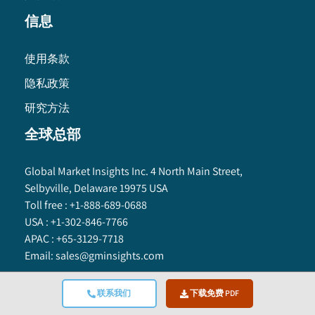
信息
使用条款
隐私政策
研究方法
全球总部
Global Market Insights Inc. 4 North Main Street,
Selbyville, Delaware 19975 USA
Toll free :
+1-888-689-0688
USA :
+1-302-846-7766
APAC :
+65-3129-7718
Email:
sales@gminsights.com
联系我们
下载免费 PDF