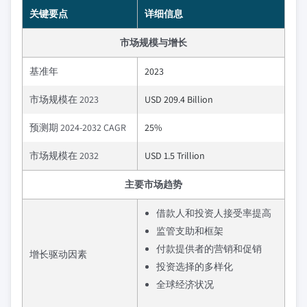
关键要点
详细信息
市场规模与增长
基准年
2023
市场规模在 2023
USD 209.4 Billion
预测期 2024-2032 CAGR
25%
市场规模在 2032
USD 1.5 Trillion
主要市场趋势
借款人和投资人接受率提高
监管支助和框架
付款提供者的营销和促销
增长驱动因素
投资选择的多样化
全球经济状况