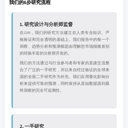
我们的6步研究流程
1. 研究设计与分析师监督
在GMI，我们的研究方法建立在人类专业知识、严
格验证和完全透明的基础上。我们报告中的每一个
洞察、趋势分析和预测都是由理解您市场细微差别
的经验丰富的分析师开发的。
我们的方法通过与行业参与者和专家的直接交流整
合了广泛的一手研究，并以来自经过验证的全球来
源的全面二手研究作为补充。我们应用量化影响分
析来提供可靠的预测，同时保持从原始数据源到最
终洞察的完全可追溯性。
2. 一手研究