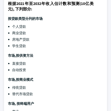
根据2021年至2032年收入估计数和预测(10亿美
元), 下列部分:
按贷款类型分列的市场
个人贷款
商业贷款
房地产贷款
学生贷款
市场,按供资方法
直接贷款
自动投资
市场,按商业模式
传统贷款
替代市场贷款
市场, 按终端用户