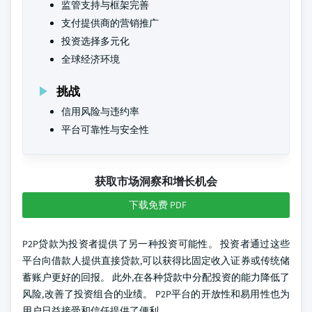
监管支持与框架完善
支付提供商的营销推广
投资选择多元化
全球经济环境
挑战
信用风险与违约率
平台可靠性与安全性
获取市场洞察和增长机会
下载免费 PDF
P2P贷款为投资者提供了另一种投资可能性。 投资者通过这些
平台向借款人提供直接贷款,可以获得比固定收入证券或传统储
蓄账户更好的回报。 此外,在各种贷款中分配投资的能力降低了
风险,改善了投资组合的业绩。 P2P平台的开放性和易用性也为
用户日益接受和信任提供了便利.