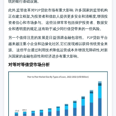
统的银行基础设施。
此外,监管改革对P2P贷款市场有重大影响. 许多国家的监管机构
正在建立框架,为投资者和借款人提供更多安全和清晰度,增强投
资者信心和市场参与。 这些法律常常包括保护投资者、数据安
全和透明度的规定,这有助于减少同行借贷带来的一些风险。
另一个值得注意的发展是日益强调金融包容性。 P2P贷款平台
越来越注重小企业和边缘化社区,它们发现难以获得传统资金来
源。 这些平台通过利用技术降低运营成本并增强无障碍性,对新
兴国家的金融包容性和经济进步有重大影响。
对等对等借贷市场分析