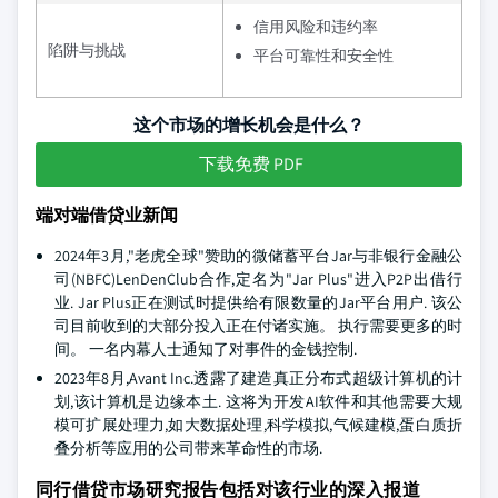
信用风险和违约率
陷阱与挑战
平台可靠性和安全性
这个市场的增长机会是什么？
下载免费 PDF
端对端借贷业新闻
2024年3月,"老虎全球"赞助的微储蓄平台Jar与非银行金融公
司(NBFC)LenDenClub合作,定名为"Jar Plus"进入P2P出借行
业. Jar Plus正在测试时提供给有限数量的Jar平台用户. 该公
司目前收到的大部分投入正在付诸实施。 执行需要更多的时
间。 一名内幕人士通知了对事件的金钱控制.
2023年8月,Avant Inc.透露了建造真正分布式超级计算机的计
划,该计算机是边缘本土. 这将为开发AI软件和其他需要大规
模可扩展处理力,如大数据处理,科学模拟,气候建模,蛋白质折
叠分析等应用的公司带来革命性的市场.
同行借贷市场研究报告包括对该行业的深入报道