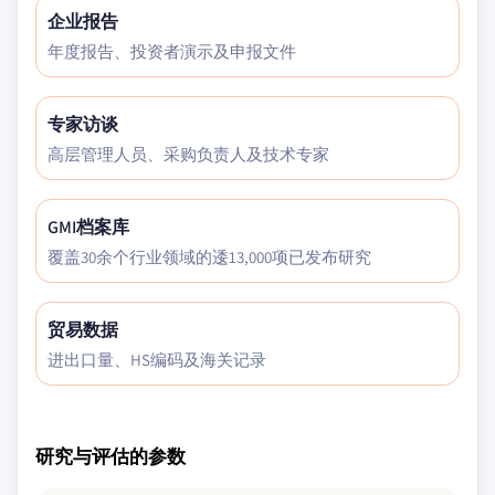
企业报告
年度报告、投资者演示及申报文件
专家访谈
高层管理人员、采购负责人及技术专家
GMI档案库
覆盖30余个行业领域的逶13,000项已发布研究
贸易数据
进出口量、HS编码及海关记录
研究与评估的参数