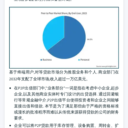
基于终端用户,对等贷款市场分为推股业务和个人. 商业部门在
2032年支配了全球市场,收入超过一万亿美元。
在P2P出借部门中,"业务部分"一词是指在考虑中小企业,起步
企业,以及其他商业实体时专门设计的出贷选择. 通过回避银
行等常规金融中介,P2P出借平台使得投资者和企业之间能够
直接出借和借款. 本节是为了满足那些由于严格的资格标准
或漫长的批准程序而难以从传统来源获得贷款的公司的财务
要求。
企业可以将P2P贷款用于库存管理、设备购置、周转金、扩