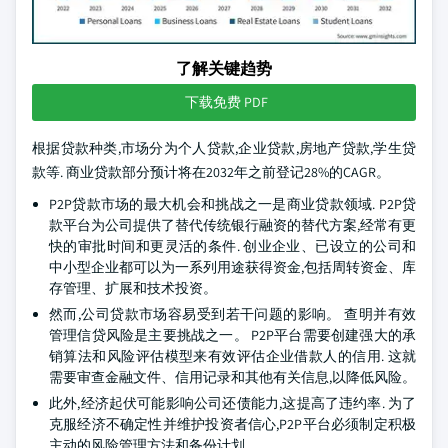
了解关键趋势
下载免费 PDF
根据贷款种类,市场分为个人贷款,企业贷款,房地产贷款,学生贷
款等. 商业贷款部分预计将在2032年之前登记28%的CAGR。
P2P贷款市场的最大机会和挑战之一是商业贷款领域. P2P贷
款平台为公司提供了替代传统银行融资的替代方案,经常有更
快的审批时间和更灵活的条件. 创业企业、已设立的公司和
中小型企业都可以为一系列用途获得资金,包括周转资金、库
存管理、扩展和技术投资。
然而,公司贷款市场容易受到若干问题的影响。 查明并有效
管理信贷风险是主要挑战之一。 P2P平台需要创建强大的承
销算法和风险评估模型来有效评估企业借款人的信用. 这就
需要审查金融文件、信用记录和其他有关信息,以降低风险。
此外,经济起伏可能影响公司还债能力,这提高了违约率. 为了
克服经济不确定性并维护投资者信心,P2P平台必须制定积极
主动的风险管理方法和备份计划。