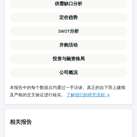
供需缺口分析
定价趋势
SWOT分析
并购活动
投资与融资格局
公司概况
本报告中的每个数据点均通过一手访谈、真正的自下而上建模
及严格的交叉验证进行核实。
了解我们的研究流程 →
相关报告