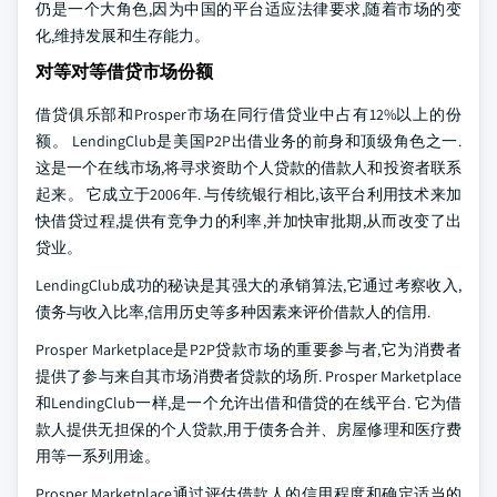
仍是一个大角色,因为中国的平台适应法律要求,随着市场的变
化,维持发展和生存能力。
对等对等借贷市场份额
借贷俱乐部和Prosper市场在同行借贷业中占有12%以上的份
额。 LendingClub是美国P2P出借业务的前身和顶级角色之一.
这是一个在线市场,将寻求资助个人贷款的借款人和投资者联系
起来。 它成立于2006年. 与传统银行相比,该平台利用技术来加
快借贷过程,提供有竞争力的利率,并加快审批期,从而改变了出
贷业。
LendingClub成功的秘诀是其强大的承销算法,它通过考察收入,
债务与收入比率,信用历史等多种因素来评价借款人的信用.
Prosper Marketplace是P2P贷款市场的重要参与者,它为消费者
提供了参与来自其市场消费者贷款的场所. Prosper Marketplace
和LendingClub一样,是一个允许出借和借贷的在线平台. 它为借
款人提供无担保的个人贷款,用于债务合并、房屋修理和医疗费
用等一系列用途。
Prosper Marketplace通过评估借款人的信用程度和确定适当的