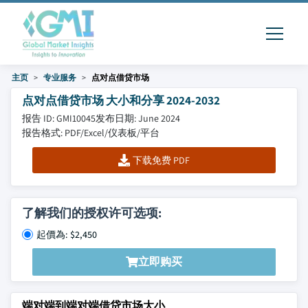
主页
专业服务
点对点借贷市场
点对点借贷市场 大小和分享 2024-2032
报告 ID: GMI10045
发布日期: June 2024
报告格式: PDF/Excel/仪表板/平台
下载免费 PDF
了解我们的授权许可选项:
起價為: $2,450
立即购买
端对端到端对端借贷市场大小