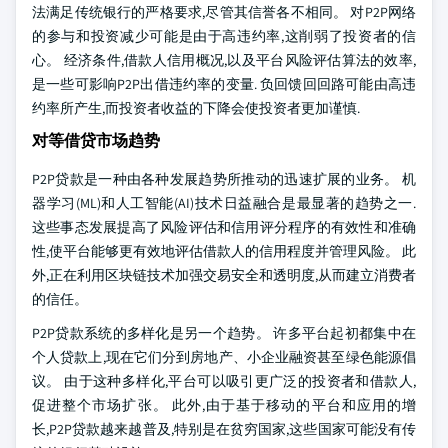
法满足传统银行的严格要求,尽管其信誉各不相同。 对P2P网络
的参与和投资减少可能是由于高违约率,这削弱了投资者的信
心。
经济条件,借款人信用概况,以及平台风险评估算法的效率,
是一些可影响P2P出借违约率的变量. 负回馈回回路可能由高违
约率所产生,而投资者收益的下降会使投资者更加谨慎.
对等借贷市场趋势
P2P贷款是一种由各种发展趋势所推动的迅速扩展的业务。 机
器学习(ML)和人工智能(AI)技术日益融合是最显著的趋势之一.
这些事态发展提高了风险评估和信用评分程序的有效性和准确
性,使平台能够更有效地评估借款人的信用程度并管理风险。 此
外,正在利用区块链技术加强交易安全和透明度,从而建立消费者
的信任。
P2P贷款系统的多样化是另一个趋势。 许多平台起初都集中在
个人贷款上,现在它们分到房地产、小企业融资甚至绿色能源倡
议。 由于这种多样化,平台可以吸引更广泛的投资者和借款人,
促进整个市场扩张。 此外,由于基于移动的平台和应用的增
长,P2P贷款越来越普及,特别是在贫穷国家,这些国家可能没有传