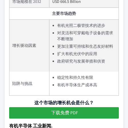
市场规模在 2032
USD 666.5 Billion
主要市场趋势
有机光照二极管技术的进步
对灵活和可穿戴电子设备的需求
不断增加
增长驱动因素
更加注重可持续和生态友好材料
扩大有机光伏中的应用
政府研究与发展举措和供资
稳定性和持久性有限
陷阱与挑战
有机半导体生产成本高
这个市场的增长机会是什么？
下载免费 PDF
有机半导体 工业新闻.