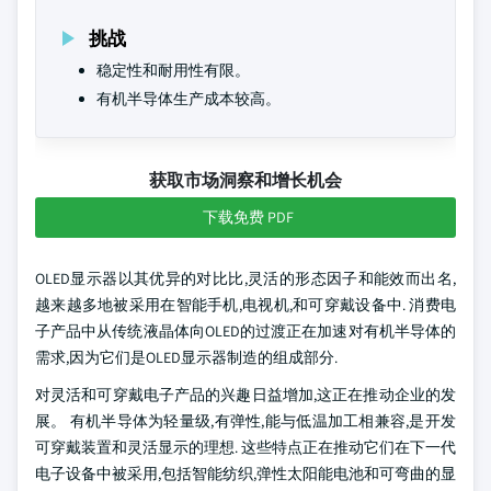
挑战
稳定性和耐用性有限。
有机半导体生产成本较高。
获取市场洞察和增长机会
下载免费 PDF
OLED显示器以其优异的对比比,灵活的形态因子和能效而出名,
越来越多地被采用在智能手机,电视机,和可穿戴设备中. 消费电
子产品中从传统液晶体向OLED的过渡正在加速对有机半导体的
需求,因为它们是OLED显示器制造的组成部分.
对灵活和可穿戴电子产品的兴趣日益增加,这正在推动企业的发
展。 有机半导体为轻量级,有弹性,能与低温加工相兼容,是开发
可穿戴装置和灵活显示的理想. 这些特点正在推动它们在下一代
电子设备中被采用,包括智能纺织,弹性太阳能电池和可弯曲的显