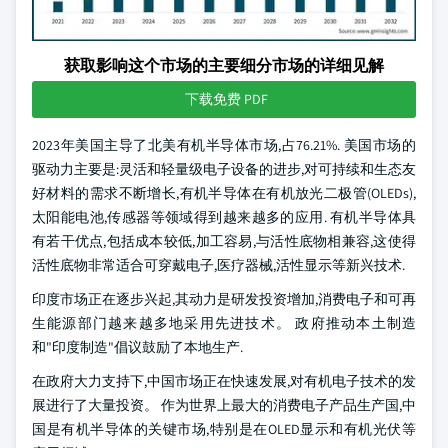
获取影响这个市场的主要细分市场的详细见解
下载免费 PDF
2023年美国主导了北美有机半导体市场,占76.21%. 美国市场的
驱动力主要是:灵活和轻量级电子设备的进步,对可持续和生态友
好材料的需求不断增长,有机半导体在有机放光二极管(OLEDs),
太阳能电池,传感器等领域得到越来越多的应用. 有机半导体具
有若干优点,包括成本较低,加工容易,与活性底物相兼容,这使得
活性底物非常适合可穿戴电子,医疗器械,活性显示等新兴技术.
印度市场正在逐步兴起,其动力是研发投资增加,消费电子和可再
生能源部门越来越多地采用先进技术。 政府推动本土制造
和"印度制造"倡议鼓励了本地生产.
在政府大力支持下,中国市场正在快速发展,对有机电子技术的发
展进行了大量投资。 作为世界上最大的消费电子产品生产国,中
国是有机半导体的关键市场,特别是在OLED显示和有机光伏等