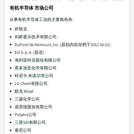
有机半导体 市场公司
从事有机半导体工业的主要角色有:
萨斯克
剑桥显示技术有限公司.
DuPont de Nemours, Inc. (原始内容存档于2012-10-12).
Eni S. p. A. (英语).
海利亚特克股份有限公司
霍多加亚化学有限公司
科尼卡·米诺尔塔公司
LG Chem有限公司.
默克 KGaA
三菱化学公司
诺雷德股份有限公司
Polyera公司
三星SDI有限公司.
索尼公司