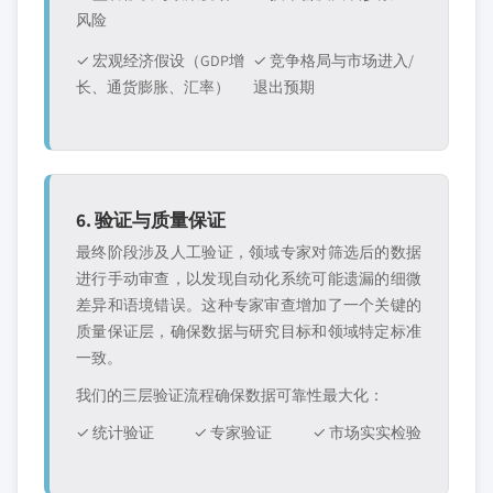
风险
✓ 宏观经济假设（GDP增
✓ 竞争格局与市场进入/
长、通货膨胀、汇率）
退出预期
6. 验证与质量保证
最终阶段涉及人工验证，领域专家对筛选后的数据
进行手动审查，以发现自动化系统可能遗漏的细微
差异和语境错误。这种专家审查增加了一个关键的
质量保证层，确保数据与研究目标和领域特定标准
一致。
我们的三层验证流程确保数据可靠性最大化：
✓ 统计验证
✓ 专家验证
✓ 市场实实检验