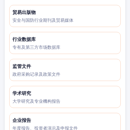
贸易出版物
安全与国防行业期刊及贸易媒体
行业数据库
专有及第三方市场数据库
监管文件
政府采购记录及政策文件
学术研究
大学研究及专业機构报告
企业报告
年度报告、投资者演示及申报文件