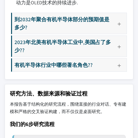
动力是OLED技术的持续进步.
到2032年聚合有机半导体部分的预期值是
多少?
2023年北美有机半导体工业中,美国占了多
少??
有机半导体行业中哪些著名角色??
研究方法、数据来源和验证过程
本报告基于结构化的研究流程，围绕直接的行业对话、专有建
模和严格的交叉验证构建，而不仅仅是桌面研究。
我们的6步研究流程