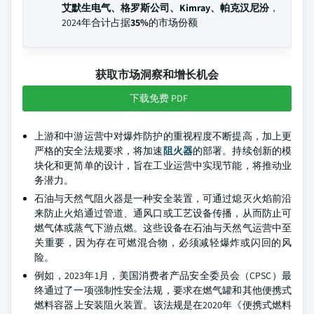
艾默生电气、格罗斯公司、Kimray、帕克汉尼汾
，
2024年合计占据
35%
的市场份额
获取市场洞察和增长机会
下载免费 PDF
上游和中游运营中对爆炸防护的重视程度不断提高，加上更
严格的安全法规要求，将加速
阻火器
的部署。持续创新的模
块化和更简单的设计，旨在工业运营中实现节能，将推动业
务潜力。
石油与天然气阻火器是一种安全装置，可通过熄灭火焰前沿
来防止火焰通过管道、通风口或工艺设备传播，从而防止可
燃气体或蒸气下游点燃。这些设备在石油与天然气运营中至
关重要，因为存在可燃混合物，必须减轻爆炸或闪回的风
险。
例如，2023年1月，美国消费者产品安全委员会（CPSC）最
终通过了一项强制性安全法规，要求在燃气罐和其他便携式
燃料容器上安装阻火装置。该法规是在2020年《便携式燃料