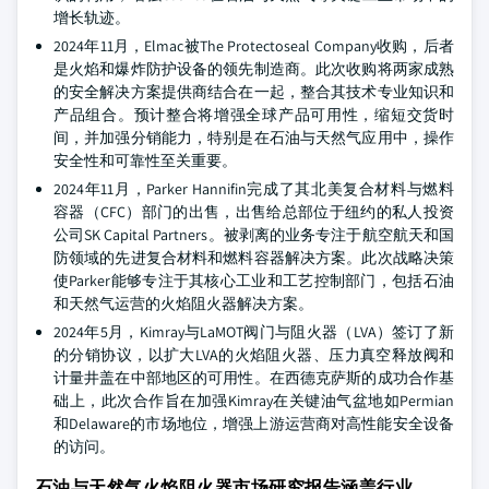
增长轨迹。
2024年11月，Elmac被The Protectoseal Company收购，后者
是火焰和爆炸防护设备的领先制造商。此次收购将两家成熟
的安全解决方案提供商结合在一起，整合其技术专业知识和
产品组合。预计整合将增强全球产品可用性，缩短交货时
间，并加强分销能力，特别是在石油与天然气应用中，操作
安全性和可靠性至关重要。
2024年11月，Parker Hannifin完成了其北美复合材料与燃料
容器（CFC）部门的出售，出售给总部位于纽约的私人投资
公司SK Capital Partners。被剥离的业务专注于航空航天和国
防领域的先进复合材料和燃料容器解决方案。此次战略决策
使Parker能够专注于其核心工业和工艺控制部门，包括石油
和天然气运营的火焰阻火器解决方案。
2024年5月，Kimray与LaMOT阀门与阻火器（LVA）签订了新
的分销协议，以扩大LVA的火焰阻火器、压力真空释放阀和
计量井盖在中部地区的可用性。在西德克萨斯的成功合作基
础上，此次合作旨在加强Kimray在关键油气盆地如Permian
和Delaware的市场地位，增强上游运营商对高性能安全设备
的访问。
石油与天然气火焰阻火器市场研究报告涵盖行业