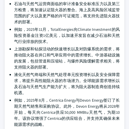
石油与天然气运营商面临的审计准备安全标准压力以及第三
方检查，将加速认证阻火器的整合。海上及高风险区域监管
范围的扩大以及更严格的许可证规范，将支持先进阻火器技
术的部署。
例如，2025年11月，TotalEnergies向Climate Investment的风
险投资基金注资1亿美元，以加速开发旨在减少石油和天然
气行业排放的技术。
上游勘探和钻探活动的快速增长以及对防爆系统的需求，将
推动阻火器在井口和气举应用中的需求增长。中游基础设施
的发展，包括管道和压缩站，与爆炸风险缓解需求相关，将
支持阻火器的部署。
液化天然气终端和天然气处理单元投资增长以及安全保障需
求，将提升高性能阻火器的市场潜力。全球能源需求增长以
及石油与天然气生产能力扩大，将为阻火器制造商创造持续
机遇。
例如，2025年8月，Centrica Energy与Devon Energy签订了长
期天然气销售和采购协议。此外，Devon Energy将从2028年
开始，每天向Centrica供应50,000 MMBtu天然气，为期10
年。该协议增强了Centrica的供应组合，并支持其确保未来
能源需求的战略。