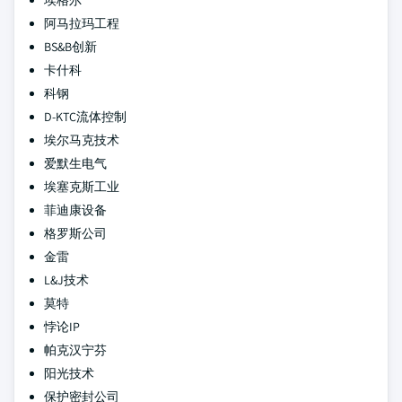
埃格尔
阿马拉玛工程
BS&B创新
卡什科
科钢
D-KTC流体控制
埃尔马克技术
爱默生电气
埃塞克斯工业
菲迪康设备
格罗斯公司
金雷
L&J技术
莫特
悖论IP
帕克汉宁芬
阳光技术
保护密封公司