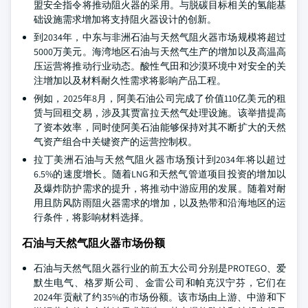
盟安全指令将推动阻火器的采用。与脱碳目标相关的氢能基
础设施需求增加将支持阻火器设计的创新。
到2034年，中东与非洲石油与天然气阻火器市场规模将超过
5000万美元。海湾地区石油与天然气生产的增加以及高温高
压运营将推动行业动态。酸性气田和沙漠环境中对安全的关
注增加以及材料耐久性需求将影响产品工程。
例如，2025年8月，阿美石油公司完成了价值110亿美元的租
赁与回租交易，涉及其贾富拉天然气处理设施。该举措提高
了资本效率，同时使阿美石油能够保持对其不断扩大的天然
气资产组合中关键资产的运营控制权。
拉丁美洲石油与天然气阻火器市场预计到2034年将以超过
6.5%的速度增长。随着LNG和天然气管道项目投资的增加以
及爆炸防护需求的提升，将推动中游应用的发展。随着对耐
用且防风防雨阻火器需求的增加，以及热带和沿海地区的运
行条件，将影响材料选择。
石油与天然气阻火器市场份额
石油与天然气阻火器行业的前五大公司分别是PROTEGO、爱
默生电气、格罗斯公司、金雷公司和帕克汉宁芬，它们在
2024年贡献了约35%的市场份额。该市场由上游、中游和下