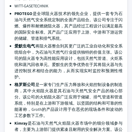
WITT-GASETECHNIK
PROTEGO
是全球阻火器技术的领先企业，提供一套专为石
油与天然气安全系统定制的全面产品组合。该公司专注于闪
燃、爆炸和耐燃烧阻火器，其产品经过工程设计以满足最高
的国际安全标准。其产品广泛应用于上游、中游和下游运营
的储罐、管道和排气系统。
爱默生电气
将阻火器整合到其更广泛的工业自动化和安全系
统组合中，为石油与天然气行业提供独特的价值主张。该公
司的阻火器专为高性能应用设计，包括天然气管道、火炬系
统和蒸汽回收单元。爱默生的竞争优势在于其将阻火器与先
进控制技术相结合的能力，从而实现实时监控和预测性维
护。
格罗斯公司
是一家专门生产压力释放和火焰控制设备的制造
商，其中火焰阻火器是其石油与天然气安全产品的核心部
分。该公司的火焰阻火器广泛应用于储罐、排气管道和管道
系统，特别是在上游和下游领域。以坚固的结构和可靠的性
能著称，Groth的产品设计用于在恶劣的现场条件和波动的
工艺参数下工作。
Kimray
是石油与天然气火焰阻火器市场中的细分领域参与
者，主要为上游部门提供紧凑且耐用的安全解决方案。该公