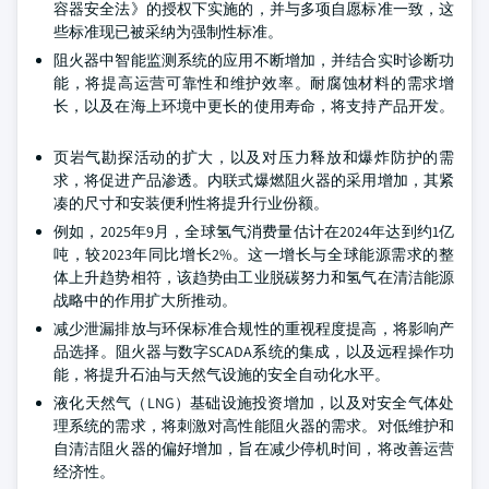
容器安全法》的授权下实施的，并与多项自愿标准一致，这
些标准现已被采纳为强制性标准。
阻火器中智能监测系统的应用不断增加，并结合实时诊断功
能，将提高运营可靠性和维护效率。耐腐蚀材料的需求增
长，以及在海上环境中更长的使用寿命，将支持产品开发。
页岩气勘探活动的扩大，以及对压力释放和爆炸防护的需
求，将促进产品渗透。内联式爆燃阻火器的采用增加，其紧
凑的尺寸和安装便利性将提升行业份额。
例如，2025年9月，全球氢气消费量估计在2024年达到约1亿
吨，较2023年同比增长2%。这一增长与全球能源需求的整
体上升趋势相符，该趋势由工业脱碳努力和氢气在清洁能源
战略中的作用扩大所推动。
减少泄漏排放与环保标准合规性的重视程度提高，将影响产
品选择。阻火器与数字SCADA系统的集成，以及远程操作功
能，将提升石油与天然气设施的安全自动化水平。
液化天然气（LNG）基础设施投资增加，以及对安全气体处
理系统的需求，将刺激对高性能阻火器的需求。对低维护和
自清洁阻火器的偏好增加，旨在减少停机时间，将改善运营
经济性。