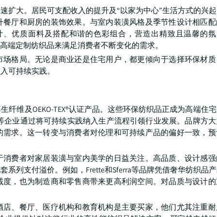
速扩大。居民可支配收入的提升及“以家为中心”生活方式的兴
升餐厅和厨房的装饰效果。与室内装潢风格及季节性设计相匹配
优质面料及搭配和谐的色彩组合，营造出精致且温馨的氛围。Wi
样化的高端定制纺织品来满足消费者不断变化的需求。
市场格局。无论是商业还是住宅用户，都更倾向于选择环保材质
融入可持续实践。
纤维及OEKO-TEX®认证产品。这些环保纺织品正成为高端住
tagonia等企业通过将可持续实践纳入生产流程引领行业发展。品牌
的需求。这一转变与消费者对伦理和可持续产品的偏好一致，预
于消费者对家居装潢与室内美学的日益关注。高品质、设计感强
列支付溢价。例如，Frette和Sferra等品牌凭借奢华纺织品
诚度，也为制造商和零售商带来更高利润空间。对品质与设计的
酒店、餐厅、医疗机构和教育机构是主要买家，他们尤其注重耐