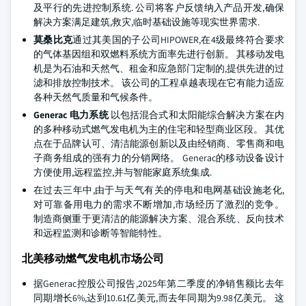
及平行的先进控制系统. 公司将客户反馈纳入产品开发,确保
解决方案满足建筑,救灾,临时基础设施等现实世界需求.
莫桑比克
通过其美国的子公司HIPOWER,在4级最终符合要求
的气体基因组和双燃料系统方面率先进行创新。 其移动发电
机是为石油和天然气、租金和应急部门定制的,提供先进的过
滤和排放控制技术。 该公司的工程卓越表现在它有能力适应
各种天然气质量和气候条件。
Generac 电力系统
以包括混合式和太阳能综合解决方案在内
的多种移动式燃气发电机为主的住宅和轻型商业区段。 其优
点在于品牌认可、清洁能源创新以及由经销商、零售商和电
子商务组成的强有力的分销网络。 Generac的移动设备设计
方便使用,远程监控,并与智能家庭系统集成.
在过去三年中,由于与天气有关的停电和电网基础设施老化,
对可靠备用电力的需求不断增加,市场经历了激烈的竞争。
制造商侧重于更清洁的能源解决方案、混合系统、反向技术
和远程监测和诊断等智能特性。
北美移动燃气发电机市场公司
据Generac控股公司报告,2025年第二季度的净销售额比去年
同期增长6%,达到10.61亿美元,而去年同期为9.98亿美元。 这