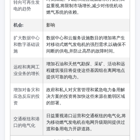
转向可再生发
益重视,将限制市场增长,减少对传统机动
电的趋势
燃气系统的依赖。
机会:
影响
扩大数据中心
数据中心和云服务设施数目的增加将产生
和数字基础设
对移动式燃气发电机的强烈需求,以确保不
施
间断的供电,并防止高昂的故障时间。
增加石油和天然气勘探、采矿、活动和远
远程和离网工
程建筑项目将促使这些基因组在离网地点
业业务的增长
提供可靠的电力。
增加对备灾和
政府和私人对灾害管理和紧急电力备用解
应急反应的投
决方案的投资将加快这些来源在脆弱区域
资
的部署。
日益重视港口运营和交通枢纽的电气化,将
交通枢纽和港
为移动燃气发电机在电网升级期间提供过
口的电气化
渡和备用电力开辟道路。