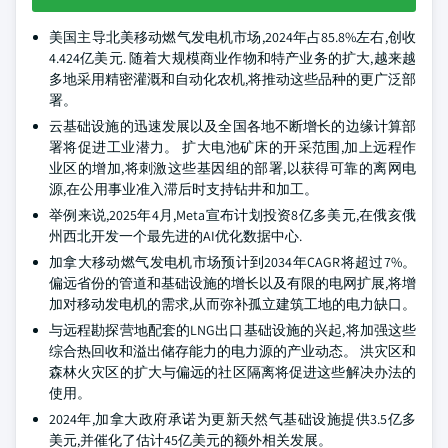
美国主导北美移动燃气发电机市场,2024年占85.8%左右,创收
4.424亿美元. 随着大规模商业作物和特产业务的扩大,越来越
多地采用精密灌溉和自动化农机,将推动这些品种的更广泛部
署。
云基础设施的迅速发展以及全国各地不断增长的边缘计算部
署将促进工业潜力。 扩大电池矿床的开采范围,加上远程作
业区的增加,将刺激这些基因组的部署,以获得可靠的离网电
源,在公用事业准入滞后时支持钻井和加工。
举例来说,2025年4月,Meta宣布计划投资8亿多美元,在俄亥俄
州西北开发一个最先进的AI优化数据中心.
加拿大移动燃气发电机市场预计到2034年CAGR将超过7%。
偏远省份的管道和基础设施的增长以及有限的电网扩展,将增
加对移动发电机的需求,从而弥补孤立建筑工地的电力缺口。
与远程勘探营地配套的LNG出口基础设施的兴起,将加强这些
综合热回收和溢出储存能力的电力源的产业动态。 洪灾区和
森林火灾区的扩大与偏远的社区隔离将促进这些解决办法的
使用。
2024年,加拿大政府承诺为更新天然气基础设施提供3.5亿多
美元,并催化了估计45亿美元的额外相关发展。