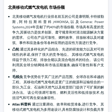
北美移动式燃气发电机 市场份额
北美移动燃气发电机行业排名前五的公司是康明斯,卡特彼勒
斯,阿特拉斯科普科,HIMOINSA,以及Generac Power
Systems,2024年贡献了约40%的市场份额. 市场具有高度的竞
争力,其驱动力是技术创新、遵守规章和对清洁能源解决方案
的需求。 公司在产品可靠性、燃料效率、排放标准以及对建
筑、事件和应急备份等各种应用的适应性方面进行竞争。
凸轮
通过其多样化的产品组合、先进的研发能力以及对可持
续性的承诺,保持了强大的竞争地位。 其移动式燃气发电机
得益于强力工程、排放合规以及混合电技术的结合。 该公司
利用其全球分销网络和市场后期服务,确保可靠性和客户支
持。
毛线虫
竞争优势在于其广泛的产品范围、全球存在和卓越的
工程。 其移动式燃气发电机是更广泛的能源和运输组合的一
部分,为工业、石油和天然气以及租赁部门提供了可扩展的解
决办法。 该公司强调可靠性、燃料灵活性和低排放技术,包
括沼气和可再生柴油兼容性。
Atlas 科普科
通过注重调动、效率和租赁准备,进行竞争。 其
移动式燃气发电机为多用途设计,具有防腐蚀设计和负载共享