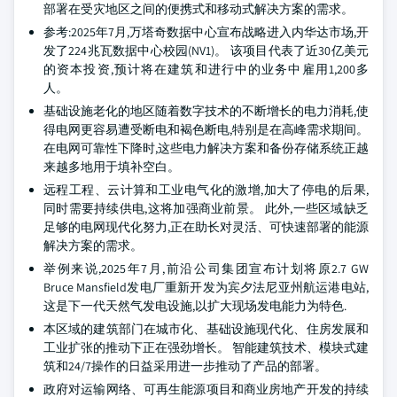
部署在受灾地区之间的便携式和移动式解决方案的需求。
参考:2025年7月,万塔奇数据中心宣布战略进入内华达市场,开
发了224兆瓦数据中心校园(NV1)。 该项目代表了近30亿美元
的资本投资,预计将在建筑和进行中的业务中雇用1,200多
人。
基础设施老化的地区随着数字技术的不断增长的电力消耗,使
得电网更容易遭受断电和褐色断电,特别是在高峰需求期间。
在电网可靠性下降时,这些电力解决方案和备份存储系统正越
来越多地用于填补空白。
远程工程、云计算和工业电气化的激增,加大了停电的后果,
同时需要持续供电,这将加强商业前景。 此外,一些区域缺乏
足够的电网现代化努力,正在助长对灵活、可快速部署的能源
解决方案的需求。
举例来说,2025年7月,前沿公司集团宣布计划将原2.7 GW
Bruce Mansfield发电厂重新开发为宾夕法尼亚州航运港电站,
这是下一代天然气发电设施,以扩大现场发电能力为特色.
本区域的建筑部门在城市化、基础设施现代化、住房发展和
工业扩张的推动下正在强劲增长。 智能建筑技术、模块式建
筑和24/7操作的日益采用进一步推动了产品的部署。
政府对运输网络、可再生能源项目和商业房地产开发的持续