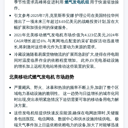
季节性需求高峰将促进利用
燃气发电机组
用于快速缩放操
作。
引文参考:2025年7月,克里斯蒂安娜 护理公司在美国特拉华州
推出了一项未来三年超过8.65亿美元的战略投资计划,旨在大
幅扩展和加强全州的保健服务。
2021年北美移动燃气发电机市场价值为4.123亿美元,2024年
CAGR增长超过6%. 与离网地点配套的采矿勘探活动迅速增
长,将刺激对这些单元作为主要动力来源的需求。
冷藏设施随着易腐货物物流的扩展而急剧扩大,使得在停电期
间对温度临界作业的依赖程度增加。 此外,EV充电基础设施
的增长加上远程充电站将推动这些装置的安装。
北美移动式燃气发电机 市场趋势
严重飓风、野火、冰暴和热浪的频率不断上升,加剧了整个区
域电力基础设施的脆弱性。 这一趋势与日益增长的城市化同
时出现,突出表明紧急情况下迫切需要可靠的移动备用电力解
决方案。
这些发电机组提供快速反应能源,确保在电网故障时,关键服
务包括医院、电信网络、数据中心和供水设施持续供电。 极
端天气事件加上日益依赖依赖电力的设备,加大了对能够迅速