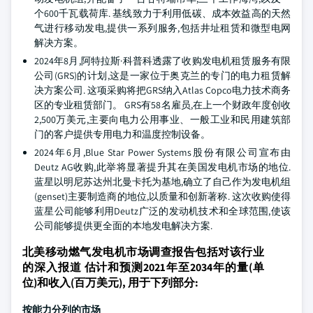
个600千瓦载荷库. 基线致力于利用低碳、成本效益高的天然
气进行移动发电,提供一系列服务,包括井址租赁和微型电网
解决方案。
2024年8月,阿特拉斯·科普科透露了收购发电机租赁服务有限
公司(GRS)的计划,这是一家位于奥克兰的专门的电力租赁解
决方案公司. 这项采购将把GRS纳入Atlas Copco电力技术商务
区的专业租赁部门。 GRS有58名雇员,在上一个财政年度创收
2,500万美元,主要向电力公用事业、一般工业和民用建筑部
门的客户提供专用电力和温度控制设备。
2024年6月,Blue Star Power Systems股份有限公司宣布由
Deutz AG收购,此举将显著提升其在美国发电机市场的地位.
蓝星以明尼苏达州北曼卡托为基地,确立了自己作为发电机组
(genset)主要制造商的地位,以质量和创新著称. 这次收购使得
蓝星公司能够利用Deutz广泛的发动机技术和全球范围,使该
公司能够提供更全面的本地发电解决方案.
北美移动燃气发电机市场调查报告包括对该行业
的深入报道 估计和预测2021年至2034年的量(单
位)和收入(百万美元), 用于下列部分:
按能力分列的市场