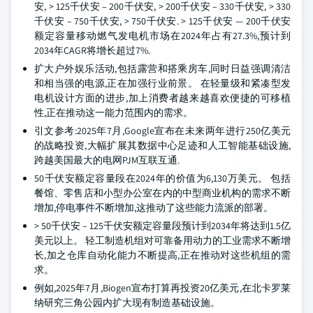
安, > 125千伏安 – 200千伏安, > 200千伏安 – 330千伏安, > 330
千伏安 – 750千伏安, > 750千伏安. > 125千伏安 — 200千伏安
额定容量移动燃气发电机市场在2024年占有27.3%,预计到
2034年CAGR将增长超过7%.
扩大户外娱乐活动,包括露营和搭乘房车,同时日益强调清洁
和相当强的电源,正在加强行业前景。 在轻量级和紧凑型发
电机设计方面的进步,加上消费者越来越喜欢便捷的可移植
性,正在推动这一能力范围内的需求。
引文参考:2025年7月,Google宣布在未来两年进行250亿美元
的战略投资,大幅扩展其数据中心足迹和人工智能基础设施,
跨越美国最大的电网PJM互联互通.
50千伏安额定容量段在2024年的价值为6,130万美元。 包括
餐馆、零售店和小型办公室在内的中型商业机构的需求不断
增加,停电事件不断增加,这推动了这些能力流派的部署。
> 50千伏安 – 125千伏安额定容量段预计到2034年将达到1.5亿
美元以上。 轻工制造机组对可靠备用动力的工业需求不断增
长,加之仓库自动化能力不断提高,正在推动对这些机组的需
求。
例如,2025年7月,Biogen宣布打算再投资20亿美元,在北卡罗莱
纳研究三角公园内扩大现有制造基础设施。