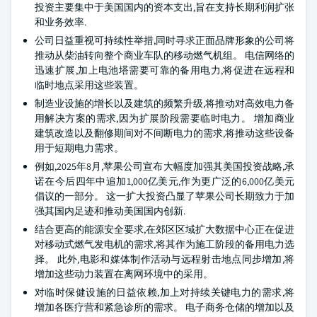
投资主要集中于美国国内的资本支出,旨在支持长期利润扩张
和业务效率.
公司日益重视可持续性举措,同时寻求正面品牌形象的公司将
推动从柴油转向整个商业车队的移动燃气机组。 电信网络的
迅速扩展,加上电池塔需要可靠的备用电力,将促进在远程和
临时地点采用这些装置。
制造业设施的增长以及建筑的频繁升级,将推动对高效电力备
用解决方案的需求,因为扩展阶段需要临时电力。 增加商业
建筑改造以及翻修期间对不间断电力的需求,将推动这些设备
用于短期电力需求。
例如,2025年8月,苹果公司宣布大幅度加强其美国投资战略,承
诺在今后四年中追加1,000亿美元,作为更广泛的6,000亿美元
倡议的一部分。 这一扩大投资凸显了苹果公司长期致力于加
强其国内足迹和推动美国国内创新.
结合更高的能源安全要求,在郊区区域扩大数据中心正在促进
对移动式燃气发电机的需求,将其作为施工阶段的备用电力选
择。 此外,电影和媒体制作活动与远程射击地点同步增加,将
增加这些动力装置在离网环境中的采用。
对临时保健设施的日益依赖,加上对持续关键电力的需求,将
增加各医疗营和紧急诊所的需求。 电子商务仓储的增加以及