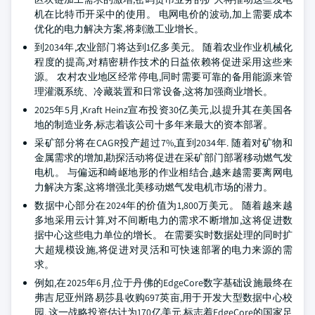
机在比特币开采中的使用。 电网电价的波动,加上需要成本
优化的电力解决方案,将刺激工业增长。
到2034年,农业部门将达到1亿多美元。 随着农业作业机械化
程度的提高,对精密耕作技术的日益依赖将促进采用这些来
源。 农村农业地区经常停电,同时需要可靠的备用能源来管
理灌溉系统、冷藏装置和日常设备,这将加强商业增长。
2025年5月,Kraft Heinz宣布投资30亿美元,以提升其在美国各
地的制造业务,标志着该公司十多年来最大的资本部署。
采矿部分将在CAGR投产超过7%,直到2034年. 随着对矿物和
金属需求的增加,勘探活动将促进在采矿部门部署移动燃气发
电机。 与偏远和崎岖地形的作业相结合,越来越需要离网电
力解决方案,这将增强北美移动燃气发电机市场的潜力。
数据中心部分在2024年的价值为1,800万美元。 随着越来越
多地采用云计算,对不间断电力的需求不断增加,这将促进数
据中心这些电力单位的增长。 在需要实时数据处理的同时扩
大超规模设施,将促进对灵活和可快速部署的电力来源的需
求。
例如,在2025年6月,位于丹佛的EdgeCore数字基础设施最终在
弗吉尼亚州路易莎县收购697英亩,用于开发大型数据中心校
园. 这一战略投资估计为170亿美元,标志着EdgeCore的国家足