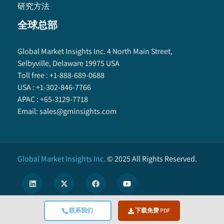
研究方法
全球总部
Global Market Insights Inc. 4 North Main Street,
Selbyville, Delaware 19975 USA
Toll free :
+1-888-689-0688
USA :
+1-302-846-7766
APAC :
+65-3129-7718
Email:
sales@gminsights.com
Global Market Insights Inc.
©
2025
All Rights Reserved.
联系我们
下载免费 PDF
X
We use cookies to enhance user experience. (
Privacy Policy
)