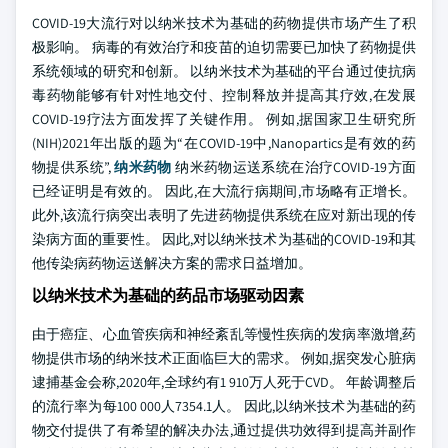
COVID-19大流行对以纳米技术为基础的药物提供市场产生了积
极影响。 病毒的有效治疗和疫苗的迫切需要已加快了药物提供
系统领域的研究和创新。 以纳米技术为基础的平台通过使抗病
毒药物能够有针对性地交付、控制释放并提高其疗效,在发展
COVID-19疗法方面发挥了关键作用。 例如,据国家卫生研究所
(NIH)2021年出版的题为“在COVID-19中,Nanopartics是有效的药
物提供系统”,
纳米药物
纳米药物运送系统在治疗COVID-19方面
已经证明是有效的。 因此,在大流行病期间,市场略有正增长。
此外,该流行病突出表明了先进药物提供系统在应对新出现的传
染病方面的重要性。 因此,对以纳米技术为基础的COVID-19和其
他传染病药物运送解决方案的需求日益增加。
以纳米技术为基础的药品市场驱动因素
由于癌症、心血管疾病和神经紊乱等慢性疾病的发病率激增,药
物提供市场的纳米技术正面临巨大的需求。 例如,据突发心脏病
逮捕基金会称,2020年,全球约有1 910万人死于CVD。 年龄调整后
的流行率为每100 000人7354.1人。 因此,以纳米技术为基础的药
物交付提供了有希望的解决办法,通过提供功效得到提高并副作