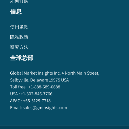
如何订购
信息
使用条款
隐私政策
研究方法
全球总部
Global Market Insights Inc. 4 North Main Street,
Selbyville, Delaware 19975 USA
Toll free :
+1-888-689-0688
USA :
+1-302-846-7766
APAC :
+65-3129-7718
Email:
sales@gminsights.com