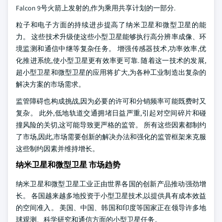
Falcon 9号火箭上发射的,作为乘用共享计划的一部分.
粒子和电子方面的持续进步提高了纳米卫星和微型卫星的能
力。 这些技术升级使这些小型卫星能够执行高分辨率成像、环
境监测和通信中继等复杂任务。 增强传感器技术,功率效率,优
化推进系统,使小型卫星更有效率更可靠. 随着这一技术的发展,
超小型卫星和微型卫星的应用将扩大,为各种工业制造出复杂的
解决方案的市场需求。
监管障碍也构成挑战,因为必要的许可和分销频率可能既费时又
复杂。 此外,低地轨道交通拥堵日益严重,引起对空间碎片和碰
撞风险的关切,这可能导致更严格的监管。 所有这些因素都制约
了市场,因此,市场需要创新的解决办法和强化的监管框架来克服
这些制约因素并维持增长。
纳米卫星和微型卫星 市场趋势
纳米卫星和微型卫星工业正由世界各国的创新产品推动强劲增
长。 各国越来越多地投资于小型卫星技术,以提供具有成本效益
的空间准入。 美国、中国、韩国和印度等国家正在领导许多地
球观测、科学研究和通信方面的小型卫星任务。