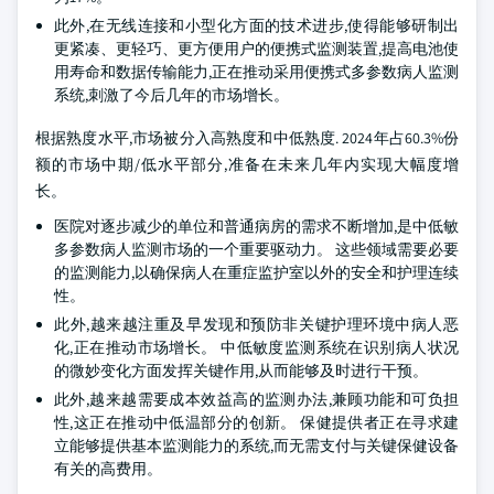
此外,在无线连接和小型化方面的技术进步,使得能够研制出
更紧凑、更轻巧、更方便用户的便携式监测装置,提高电池使
用寿命和数据传输能力,正在推动采用便携式多参数病人监测
系统,刺激了今后几年的市场增长。
根据熟度水平,市场被分入高熟度和中低熟度. 2024年占60.3%份
额的市场中期/低水平部分,准备在未来几年内实现大幅度增
长。
医院对逐步减少的单位和普通病房的需求不断增加,是中低敏
多参数病人监测市场的一个重要驱动力。 这些领域需要必要
的监测能力,以确保病人在重症监护室以外的安全和护理连续
性。
此外,越来越注重及早发现和预防非关键护理环境中病人恶
化,正在推动市场增长。 中低敏度监测系统在识别病人状况
的微妙变化方面发挥关键作用,从而能够及时进行干预。
此外,越来越需要成本效益高的监测办法,兼顾功能和可负担
性,这正在推动中低温部分的创新。 保健提供者正在寻求建
立能够提供基本监测能力的系统,而无需支付与关键保健设备
有关的高费用。