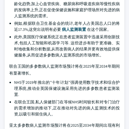
龄化趋势,加上心血管疾病、糖尿病和呼吸道疾病等慢性疾病
的发病率上升,正在促使保健设施和家庭护理场所对先进的病
人监测系统的需求。
例如,根据联合卫生基金会的统计,老年人占美国总人口的将
近17.3%,这突出说明有必要
病人监测装置
在这个国家。
此外,美国医疗保健系统正在患者监测装置中迅速采用创新技
术,包括人工智能和机器学习等. 这些进步有助于更准确、实
时地收集和分析数据,从而改善病人的结果并更有效地提供保
健服务,从而促进多参数病人监测系统的市场增长。
联合王国的多参数病人监测市场预计将在2025年至2034年期间
有显著增长。
NHS于2019年推出的"十年计划"强调使用数字技术和综合护
理系统,推动全英国保健设施采用先进的多参数患者监测装
置.
在联合王国,私人保健部门在等候NHS时间较长和对专门治疗
的需求增加的推动下,正在推动对先进的病人监测技术的投
资,以吸引和留住病人。
亚太多参数病人监测市场预计将在2025至2034年期间出现有利