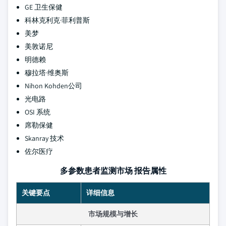
GE 卫生保健
科林克利克·菲利普斯
美梦
美敦诺尼
明德赖
穆拉塔·维奥斯
Nihon Kohden公司
光电路
OSI 系统
席勒保健
Skanray 技术
佐尔医疗
多参数患者监测市场 报告属性
关键要点
详细信息
市场规模与增长