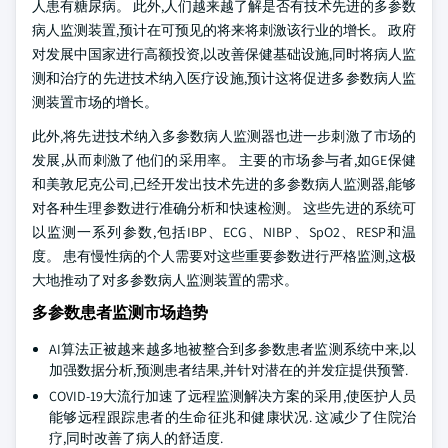
人患有糖尿病。 此外,人们越来越了解是否有技术先进的多参数
病人监测装置,预计在可预见的将来将刺激该行业的增长。 政府
对发展中国家进行高额投资,以改善保健基础设施,同时将病人监
测和治疗的先进技术纳入医疗设施,预计这将促进多参数病人监
测装置市场的增长。
此外,将先进技术纳入多参数病人监测器也进一步刺激了市场的
发展,从而刺激了他们的采用率。 主要的市场参与者,如GE保健
和美敦尼克公司,已经开发出技术先进的多参数病人监测器,能够
对各种生理参数进行准确分析和快速检测。 这些先进的系统可
以监测一系列参数,包括IBP、ECG、NIBP、SpO2、RESP和温
度。 患有慢性病的个人需要对这些重要参数进行严格监测,这极
大地推动了对多参数病人监测装置的需求。
多参数患者监测市场趋势
AI算法正被越来越多地被整合到多参数患者监测系统中来,以
加强数据分析,预测患者结果,并针对潜在的并发症提供预警.
COVID-19大流行加速了远程监测解决方案的采用,使医护人员
能够远程跟踪患者的生命征兆和健康状况. 这减少了住院治
疗,同时改善了病人的舒适度.