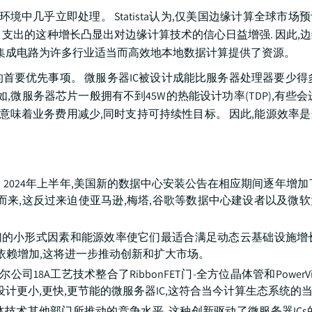
中几乎立即处理。 Statista认为,仅美国边缘计算全球市场预计
. 支出的这种增长凸显出对边缘计算技术的信心日益增强. 因此,
器集成电路为许多行业适当而高效地本地数据计算提供了资源。
首要优先事项。 微服务器IC被设计成能比服务器处理器要少得
微服务器芯片一般拥有不到45W的热能设计功率(TDP),有些会进行
减少意味着业务费用减少,同时支持可持续性目标。 因此,能源效率
2024年上半年,美国新的数据中心安装公告在相应期间逐年增加
者而来,这反过来迫使亚马逊,梅塔,谷歌等数据中心建设者以及微
它们的小形式因素和能源效率使它们最适合满足动态云基础设施增
的依赖增加,这将进一步推动创新和扩大市场。
司18A工艺技术整合了RibbonFET门-全方位晶体管和PowerV
计更小,更快,更节能的微服务器IC,这符合当今计算生态系统的当
半导体技术其他部门所推动的竞争水平. 这种创新驱动了微服务器ICs