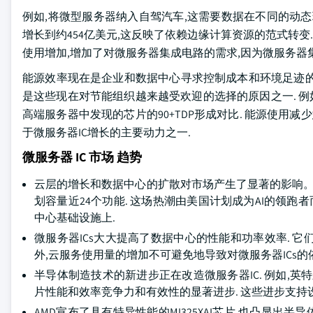
例如,将微型服务器纳入自驾汽车,这需要数据在不同的动态环境
增长到约454亿美元,这反映了依赖边缘计算资源的范式转变
使用增加,增加了对微服务器集成电路的需求,因为微服务
能源效率现在是企业和数据中心寻求控制成本和环境足迹的
是这些现在对节能组织越来越受欢迎的选择的原因之一. 例如,
高端服务器中发现的芯片的90+TDP形成对比. 能源使用
于微服务器IC增长的主要动力之一.
微服务器 IC 市场 趋势
云层的增长和数据中心的扩散对市场产生了显著的影响。 
划容量近24个功能. 这场热潮由美国计划成为AI的领跑
中心基础设施上.
微服务器ICs大大提高了数据中心的性能和功率效率. 
外,云服务使用量的增加不可避免地导致对微服务器ICs
半导体制造技术的新进步正在改造微服务器IC. 例如,英特尔公
片性能和效率竞争力和有效性的显著进步. 这些进步支持设
AMD宣布了具有特异性能的MI325XAI芯片,也凸显出