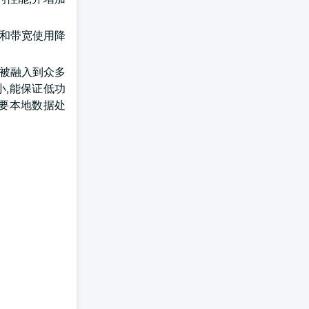
迟和带宽使用降
正在被融入到众多
小,能保证低功
需要本地数据处