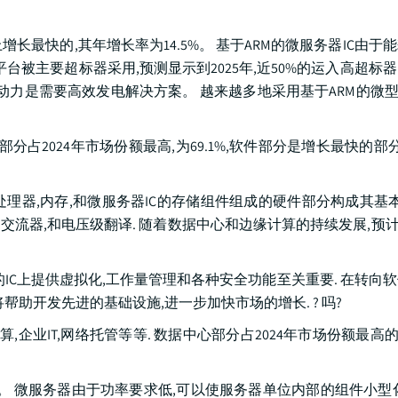
场上增长最快的,其年增长率为14.5%。 基于ARM的微服务器IC由
se平台被主要超标器采用,预测显示到2025年,近50%的运入高超
驱动力是需要高效发电解决方案。 越来越多地采用基于ARM的微型
部分占2024年市场份额最高,为69.1%,软件部分是增长最快的部分
由微处理器,内存,和微服务器IC的存储组件组成的硬件部分构成其基本
多相交流器,和电压级翻译. 随着数据中心和边缘计算的持续发展,预计
器的IC上提供虚拟化,工作量管理和各种安全功能至关重要. 在转向
帮助开发先进的基础设施,进一步加快市场的增长. ? 吗?
,企业IT,网络托管等等. 数据中心部分占2024年市场份额最高的2
4.8%。 微服务器由于功率要求低,可以使服务器单位内部的组件小型