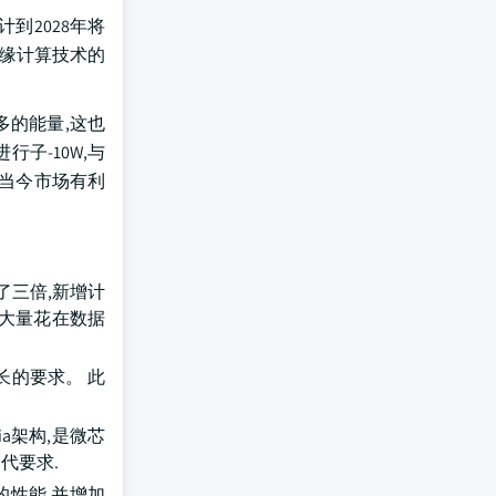
到2028年将
边缘计算技术的
多的能量,这也
子-10W,与
是当今市场有利
了三倍,新增计
软大量花在数据
长的要求。 此
ia架构,是微芯
代要求.
的性能,并增加