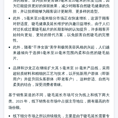
泽的顾客。业内技师更青睐5毫米至10毫米的长度范围，因
为它能提供更好的保留效果，减少对顾客自然睫毛健康的负
担，并让技师能够为顾客设计更耐用、更多样的造型。
此外，5毫米至10毫米细分市场正在快速增长，这源于顾客
对舒适度、睫毛健康及延长维护的兴趣日益增长。由于人们
对过长或过重睫毛贴片的长期影响的认知提升，许多顾客开
始转向更短、更轻的替代方案，以免损害自然睫毛的完整
性。
此外，随着"干净女孩"美学和极简美容风格的兴起，人们越
来越倾向于选择5毫米至10毫米范围内柔和自然的睫毛贴
片。
品牌和沙龙正在继续扩大其 5 毫米至 10 毫米产品线，采用
超轻质材料和精细的工艺与技术，以开拓新用户群体（即新
用户）并提升回头客群体（即老客户）。这种舒适、自然与
柔美的结合，深受消费者青睐。
基于销售渠道的不同，睫毛延长市场可分为线上和线下两大
类。2025 年，线下销售在市场中占据主导地位，拥有最高的市
场份额。
线下细分市场之所以持续领先，主要是由于睫毛延长需要专