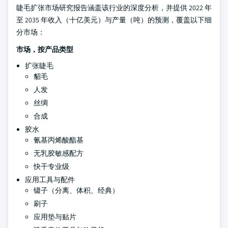
睫毛扩张市场研究报告涵盖该行业的深度分析，并提供 2022 年
至 2035 年收入（十亿美元）与产量（吨）的预测，覆盖以下细
分市场：
市场，按产品类型
扩张睫毛
貂毛
人发
丝绸
合成
胶水
氰基丙烯酸酯基
无乳胶敏感配方
快干专业级
应用工具与配件
镊子（分离、体积、经典）
刷子
应用垫与贴片