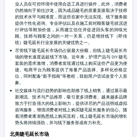
业人员在可控环境中使用合适工具进行操作，此外，消费者
仍然倾向于前往沙龙，因为成品睫毛的质量直接取决于技师
的技术水平与精准度，而这些在家中无法实现。线下服务能
提供个性化咨询、专业评估以及在施工前对顾客睫毛状况进
行评估等附加价值，从而建立信任并促进回头客的持续光
顾。技师与顾客之间的一对一关系，仍是维持线下（即传
统）睫毛延长行业发展的关键优势之一。
尽管线下睫毛延长市场仍占据最大份额，但线上睫毛延长市
场的增长速度远超线下市场。近年来，护理产品与 DIY 睫毛
套装的需求激增，消费者发现通过线上购买这些产品更为便
捷。电商平台为顾客提供了海量产品选择、多样化价格定
位，同时配备“新手指南”等教程，鼓励用户尝试改变个人形
象。
社交媒体与流行趋势的影响也助推了线上销售，通过展示最
新潮流、技术与产品推荐，吸引更多消费者。越来越多品牌
致力于打造强大的线上影响力，提供详尽的产品说明或虚拟
咨询服务，增强消费者对线上购买睫毛延长服务的信心。随
着消费者逐渐熟悉线上购买流程，线上睫毛延长市场的增长
势头将持续强劲，并与线下服务形成有力补充。
北美睫毛延长市场