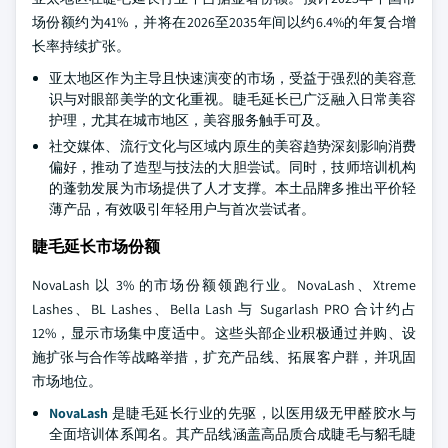
场份额约为41%，并将在2026至2035年间以约6.4%的年复合增
长率持续扩张。
亚太地区作为主导且快速演变的市场，受益于强烈的美容意
识与对眼部美学的文化重视。睫毛延长已广泛融入日常美容
护理，尤其在城市地区，美容服务触手可及。
社交媒体、流行文化与区域内原生的美容趋势深刻影响消费
偏好，推动了造型与技法的大胆尝试。同时，技师培训机构
的蓬勃发展为市场提供了人才支撑。本土品牌多推出平价轻
薄产品，有效吸引年轻用户与首次尝试者。
睫毛延长市场份额
NovaLash 以 3% 的市场份额领跑行业。NovaLash、Xtreme
Lashes、BL Lashes、Bella Lash 与 Sugarlash PRO 合计约占
12%，显示市场集中度适中。这些头部企业积极通过并购、设
施扩张与合作等战略举措，扩充产品线、拓展客户群，并巩固
市场地位。
NovaLash
是睫毛延长行业的先驱，以医用级无甲醛胶水与
全面培训体系闻名。其产品线涵盖高品质合成睫毛与貂毛睫