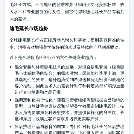
毛延长方式。不同地区的需求差异可归因于文化美容标准、收
入水平和专业服务的可及性，但它们都对睫毛延长产品有着共
同的需求。
睫毛延长市场趋势
全球睫毛延长行业正经历动态增长和演变，受到美容标准的转
变、消费者对增强美学偏好的追求以及持续的产品创新驱动。
以下是全球睫毛延长行业的六个关键商业趋势：
混合套装与体积睫毛技术的发展：对混合睫毛套装（经典睫
毛与体积睫毛的结合）的需求激增，因其能打造更丰满、更
具戏剧性的效果。这种趋势受到希望选择睫毛密度和质地的
客户推动，因此技术人员需要针对每种特定类型和扇形重量
进行专业培训和产品开发。
强调定制化与个性化：随着消费者继续渴望根据自己独特的
眼型、自然睫毛健康状况和期望美学效果定制睫毛设计，技
术人员需要掌握各种映射技术，并提供多样化的弯曲度、长
度和厚度，以满足客户需求并培养忠实客户群。
售后护理产品与教育的增加：专门针对睫毛延长的售后护理
产品（包括睫毛固定和调理产品）正在进入市场，同时客户