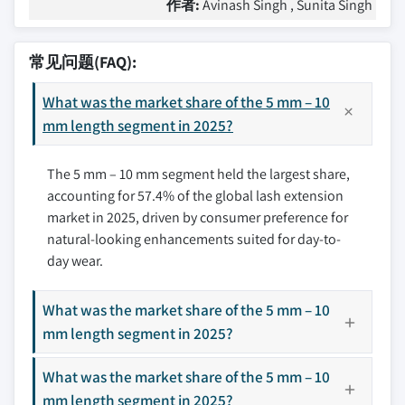
作者:
Avinash Singh , Sunita Singh
常见问题(FAQ):
What was the market share of the 5 mm – 10
mm length segment in 2025?
The 5 mm – 10 mm segment held the largest share,
accounting for 57.4% of the global lash extension
market in 2025, driven by consumer preference for
natural-looking enhancements suited for day-to-
day wear.
What was the market share of the 5 mm – 10
mm length segment in 2025?
What was the market share of the 5 mm – 10
mm length segment in 2025?