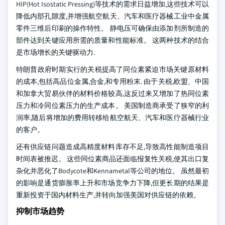
HIP(Hot Isostatic Pressing)等技术的需求日益增加,这些技术可以
降低内部孔隙度,并增强航空航天、汽车和医疗器械工业中金属
零件三维后印刷的操作特性。 静电压可确保由添加剂所制造的
部件达到关键应用所需的质量和性能标准。 这两种技术的结合
是市场增长的关键驱动力.
特朗普政府时期实行的关税提高了同位素紧迫市场关键原材料
的成本,包括高品位金属,合金,和专用粉末. 由于关税,欧盟、中国
和加拿大贸易伙伴的材料价格较高,这反过来又增加了热同位素
压力和冷同位素压力的生产成本。 美国制造商承受了狭窄的利
润率,随后将增加的费用转移给航空航天、汽车和医疗器械行业
的客户。
还有供应链问题造成高精度材料库存不足,导致高性能制造项目
时间表被推迟。 这些同位素商品还面临报复性关税,使其出口复
杂化并恶化了Bodycote和Kennametal等公司的地位。 虽然最初
的影响是通货膨胀率上升和市场竞争力下降,但更长期的结果是
重新投资于国内材料生产,并转向加强美国对供应链的依赖。
抑制市场趋势