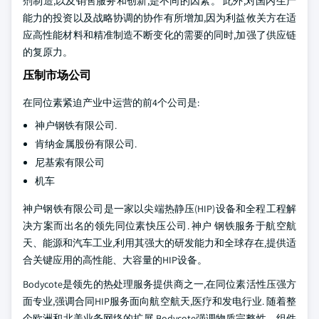
剂制造,以及销售服务和创新,是不同的因素。 此外,对国内生产
能力的投资以及战略协调的协作有所增加,因为利益攸关方在适
应高性能材料和精准制造不断变化的需要的同时,加强了供应链
的复原力。
压制市场公司
在同位素紧迫产业中运营的前4个公司是:
神户钢铁有限公司.
肯纳金属股份有限公司.
尼基索有限公司
机车
神户钢铁有限公司是一家以尖端热静压(HIP)设备和全程工程解
决方案而出名的领先同位素快压公司. 神户 钢铁服务于航空航
天、能源和汽车工业,利用其强大的研发能力和全球存在,提供适
合关键应用的高性能、大容量的HIP设备。
Bodycote是领先的热处理服务提供商之一,在同位素活性压强方
面专业,强调合同HIP服务面向航空航天,医疗和发电行业. 随着整
个欧洲和北美业务网络的扩展,Bodycote强调物质完整性、组件