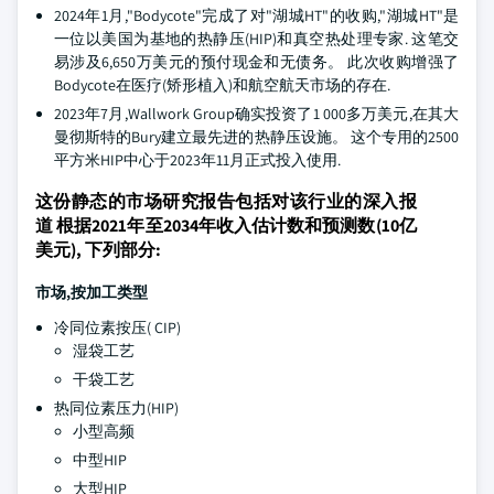
2024年1月,"Bodycote"完成了对"湖城HT"的收购,"湖城HT"是
一位以美国为基地的热静压(HIP)和真空热处理专家. 这笔交
易涉及6,650万美元的预付现金和无债务。 此次收购增强了
Bodycote在医疗(矫形植入)和航空航天市场的存在.
2023年7月,Wallwork Group确实投资了1 000多万美元,在其大
曼彻斯特的Bury建立最先进的热静压设施。 这个专用的2500
平方米HIP中心于2023年11月正式投入使用.
这份静态的市场研究报告包括对该行业的深入报
道 根据2021年至2034年收入估计数和预测数(10亿
美元), 下列部分:
市场,按加工类型
冷同位素按压( CIP)
湿袋工艺
干袋工艺
热同位素压力(HIP)
小型高频
中型HIP
大型HIP