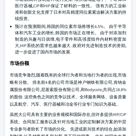
医疗器械,CIP和HIP保证了材料的一致性。 强有力的工业标
准和创新文化支撑了日本对高精度同位素紧迫解决方案的持
续投资。
预计在预测期间,韩国的同位素市场将增长6.5%。 由于半导
体和汽车工业的增长,韩国的市场正在增长。 由于对添加剂
制造的兴趣与日俱增,电子零件和高强度组件内材料密度加
大,HIP系统的需求也越来越大. 政府对先进制造技术的资助,
进一步促进了国内市场的发展.
市场份额
市场竞争激烈,随着既有的全球行为者和当地行为者的出现,市场
略有分散。 排名前4名的公司市场是神户钢铁有限公司,肯纳金
属股份有限公司,尼基索股份有限公司,和Bodycote,共同占18.8%
的股份. 这些角色之间的竞争以技术、全球服务网络、设备质量
以及航空、汽车、医疗器械和冶金等行业专门知识为基础。
虽然大公司具有主要的业务规模和国际存在,但许多提供HIP/CIP
系统、合同加工服务以及针对当地工业的定制解决方案的中层
专业参与者助长了市场的分化。 先进或新兴技术的结合,如添加