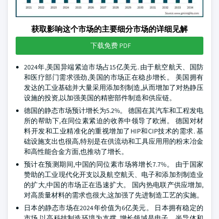
获取影响这个市场的主要细分市场的详细见解
下载免费 PDF
2024年,美国异端紧迫市场占15亿美元. 由于航空航天、国防
和医疗部门需求强劲,美国的市场正在稳步增长。 美国拥有
发达的工业基础并大量采用添加剂制造,从而增加了对热静压
设施的投资,以加强美国的精密部件制造和供应链。
德国的静态市场预计增长为5.2%。 德国在其汽车和工程发电
所的帮助下,在同位素紧迫的收养中领导了欧洲。 德国对材
料开发和工业精准化的重视增加了HIP和CIP技术的需求. 基
础设施支出也很高,特别是在供流动和工具应用用的粉末冶金
和高性能合金方面,也推动了增长。
预计在预测期间,中国的同位素市场将增长7.7%。 由于国家
赞助的工业现代化开支以及航空航天、电子和添加剂制造业
的扩大,中国的市场正在迅速扩大。 国内热电联产供应增加,
对高质量材料的需求也很大,这加强了先进制造工艺的实施。
日本的静态市场在2024年价值为6亿美元。 日本拥有稳定的
市场,以高科技制造环境为支撑. 增长领域是电子、半导体和