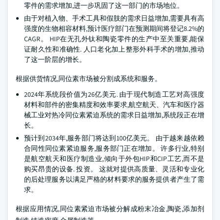
零件的需求增加,进一步巩固了这一部门的市场地位。
由于对植入物、手术工具和假肢的需求日益增加,需要具有高
强度的生物相容材料,预计医疗部门在预测期间将登记8.2%的
CAGR。 HIP在无孔外钛和陶瓷零件的生产中至关重要,能保
证耐久性和准确性. 人口老化加上整形外科手术的增加,推动
了这一阶层的增长。
根据供货情况,同位素市场被分割成系统和服务。
2024年系统段价值为26亿美元. 由于现代制造工艺对高强度
材料和部件的密集精度和效率要求,航空航天、汽车和医疗器
械工业对热冷同位素紧迫系统的需求日益增加,系统段正在增
长。
预计到2034年,服务部门将达到100亿美元。 由于越来越依赖
合同性同位素紧迫服务,服务部门正在增加。 许多行业,特别
是航空航天和医疗制造业,倾向于外包HIP和CIP工艺,而不是
购买昂贵的设备. 投资。 这就对提供高质量、灵活和专业化
的后处理服务以满足严格的材料要求的服务提供者产生了需
求。
根据应用情况,同位素紧迫市场被分解成粉末冶金,陶瓷,添加剂