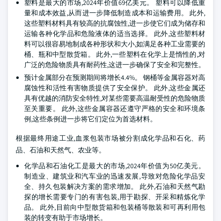
塑料是最大的市场,2024年价值69亿美元。 塑料可以降低重
量和成本效益,从而进一步降低制造成本和运输费用。 此外,
这些塑料材料具有较高的抗腐蚀性,进一步使它们成为储存和
运输各种化学品和危险液体的适当选择。 此外,这些塑料材
料可以很容易地制成各种形状和大小,如满足各种工业需要的
桶、瓶和中型散货箱。 此外,一些塑料在化学上是惰性的,对
广泛的危险物质具有耐药性,这进一步确保了安全和完整性。
预计金属部分在预测期间将增长4.4%。 钢桶等金属容器对高
腐蚀性和活性有害物质提供了安全保护。 此外,这些金属还
具有优越的消防安全特性,对某些需要高温耐受性的危险物质
至关重要。 此外,这些金属容器还遵守严格的安全和环境条
例,这些条例进一步将它们定位为首选材料。
根据最终用途工业,血浆包装市场被分割成化学品和石化、药
品、石油和天然气、农业等。
化学品和石油化工是最大的市场,2024年价值为50亿美元。
制造业、建筑业和汽车业的迅速发展,导致对危险化学品安
全、持久包装解决方案的需求增加。 此外,石油和天然气勘
探的增长需要专门的有害包装,用于勘探、开采和精炼化学
品。 此外,目前向中型散货箱和包装桶等散装和可再利用包
装的转变有助于市场增长。