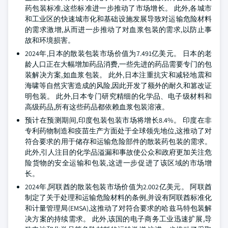
药包装标准,这些标准进一步推动了市场增长。 此外,各城市
和工业区的快速城市化和基础设施发展导致对运输危险材料
的需求激增,从而进一步推动了对血浆包装的需求,以防止事
故和环境损害。
2024年,日本的散装包装市场价值为7.491亿美元。 日本的老
龄人口正在大幅增加药品消费,一些先进的药品需要专门的包
装解决方案,如血浆包装。 此外,日本注重抗灾和减轻地震和
海啸等自然灾害造成的风险,因此开发了额外的耐久和篡改证
明包装。 此外,日本专门研究精细的化学品、电子级材料和
高级药品,所有这些药品都依赖血浆包装溶液。
预计在预测期间,印度包装包装市场将增长8.4%。 印度在非
专利药物制造和疫苗生产方面处于全球领先地位,这推动了对
符合要求的用于储存和运输危险部件的散装药包装的需求。
此外,引人注目的化学品溢漏和事故使公众和政府更加关注危
险货物的安全运输和包装,这进一步促进了该区域的市场增
长。
2024年,阿联酋的散装包装市场价值为2.002亿美元。 阿联酋
制定了关于处理和运输危险材料的条例,并设有阿联酋标准化
和计量管理局(EMSA),这推动了对符合要求的哈兹马特包装解
决方案的持续需求。 此外,该国的电子商务工业迅速扩展,导