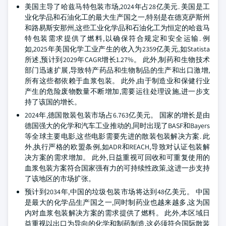
美国主导了哈兹马特包装市场,2024年占28亿美元. 美国是工
业化学品和石油化工的最大生产国之一,特别是在德克萨斯州
和路易斯安那州,这些工业化学品和石油化工为恒定的哈兹马
特包装需求提供了燃料,以确保符合规定和安全运输. 例
如,2025年美国化学工业产生的收入为2359亿美元,如Statista
所述,预计到2029年CAGR增长1.27%。 此外,制药和生物技术
部门迅速扩展,导致特产药品和生物制品的生产和出口激增,
所有这些都依赖于血浆包装。 此外,由于制造业和保健行业
产生的危险废物数量不断增加,需要运往处理设施,进一步支
持了该国的增长。
2024年,德国散装包装市场占6.763亿美元。 国家的增长是由
德国强大的化学和汽车工业推动的,同时出现了BASF和Bayers
等全球主要电影,这些电影需要先进的散装包装解决方案. 此
外,执行严格的欧盟条例,如ADR和REACH,导致对认证包装解
决方案的需求增加。 此外,日益重视可回收和可重复使用的
血浆包装方案符合国家强有力的可持续性政策,这进一步支持
了该地区的市场扩张。
预计到2034年,中国的垃圾包装市场将达到48亿美元。 中国
是最大的化学品生产国之一,同时制药业也越来越多,这为国
内对血浆包装解决方案的需求提供了燃料。 此外,本区域日
益重视以出口为导向的化学和制药制造,这必须符合国际散装