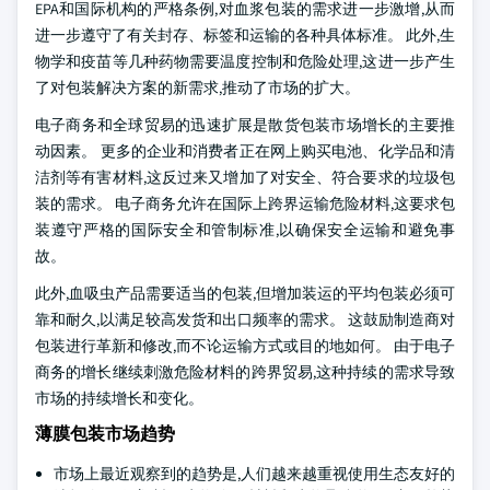
EPA和国际机构的严格条例,对血浆包装的需求进一步激增,从而
进一步遵守了有关封存、标签和运输的各种具体标准。 此外,生
物学和疫苗等几种药物需要温度控制和危险处理,这进一步产生
了对包装解决方案的新需求,推动了市场的扩大。
电子商务和全球贸易的迅速扩展是散货包装市场增长的主要推
动因素。 更多的企业和消费者正在网上购买电池、化学品和清
洁剂等有害材料,这反过来又增加了对安全、符合要求的垃圾包
装的需求。 电子商务允许在国际上跨界运输危险材料,这要求包
装遵守严格的国际安全和管制标准,以确保安全运输和避免事
故。
此外,血吸虫产品需要适当的包装,但增加装运的平均包装必须可
靠和耐久,以满足较高发货和出口频率的需求。 这鼓励制造商对
包装进行革新和修改,而不论运输方式或目的地如何。 由于电子
商务的增长继续刺激危险材料的跨界贸易,这种持续的需求导致
市场的持续增长和变化。
薄膜包装市场趋势
市场上最近观察到的趋势是,人们越来越重视使用生态友好的