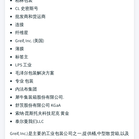
柏林包装
CL 史密斯号
批发商和货运商
连接
纤维星
Greif, Inc. (美国)
薄膜
标签主
LPS 工业
毛泽尔包装解决方案
专业 包装
内法布集团
犀牛集装箱股份有限公司.
舒茨股份有限公司 KGaA
索纳·昆斯托夫科技尼克 黄金
泰尔曼我们LLC
Greif, Inc.)是主要的工业包装公司之一,提供桶,中型散货箱,以及