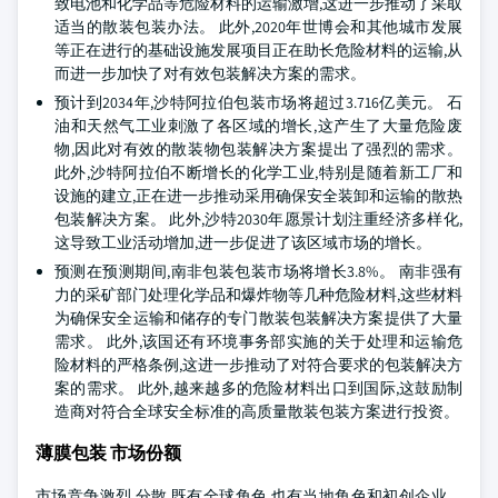
致电池和化学品等危险材料的运输激增,这进一步推动了采取
适当的散装包装办法。 此外,2020年世博会和其他城市发展
等正在进行的基础设施发展项目正在助长危险材料的运输,从
而进一步加快了对有效包装解决方案的需求。
预计到2034年,沙特阿拉伯包装市场将超过3.716亿美元。 石
油和天然气工业刺激了各区域的增长,这产生了大量危险废
物,因此对有效的散装物包装解决方案提出了强烈的需求。
此外,沙特阿拉伯不断增长的化学工业,特别是随着新工厂和
设施的建立,正在进一步推动采用确保安全装卸和运输的散热
包装解决方案。 此外,沙特2030年愿景计划注重经济多样化,
这导致工业活动增加,进一步促进了该区域市场的增长。
预测在预测期间,南非包装包装市场将增长3.8%。 南非强有
力的采矿部门处理化学品和爆炸物等几种危险材料,这些材料
为确保安全运输和储存的专门散装包装解决方案提供了大量
需求。 此外,该国还有环境事务部实施的关于处理和运输危
险材料的严格条例,这进一步推动了对符合要求的包装解决方
案的需求。 此外,越来越多的危险材料出口到国际,这鼓励制
造商对符合全球安全标准的高质量散装包装方案进行投资。
薄膜包装 市场份额
市场竞争激烈,分散,既有全球角色,也有当地角色和初创企业。