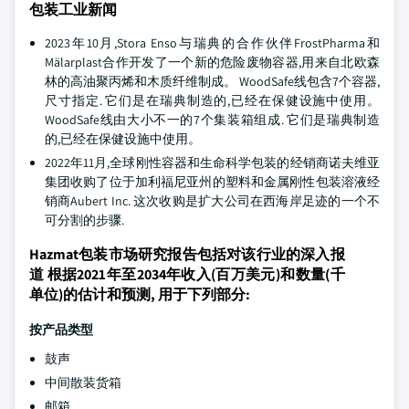
包装工业新闻
2023年10月,Stora Enso与瑞典的合作伙伴FrostPharma和
Mälarplast合作开发了一个新的危险废物容器,用来自北欧森
林的高油聚丙烯和木质纤维制成。 WoodSafe线包含7个容器,
尺寸指定. 它们是在瑞典制造的,已经在保健设施中使用。
WoodSafe线由大小不一的7个集装箱组成. 它们是瑞典制造
的,已经在保健设施中使用。
2022年11月,全球刚性容器和生命科学包装的经销商诺夫维亚
集团收购了位于加利福尼亚州的塑料和金属刚性包装溶液经
销商Aubert Inc. 这次收购是扩大公司在西海岸足迹的一个不
可分割的步骤.
Hazmat包装市场研究报告包括对该行业的深入报
道 根据2021年至2034年收入(百万美元)和数量(千
单位)的估计和预测, 用于下列部分:
按产品类型
鼓声
中间散装货箱
邮箱