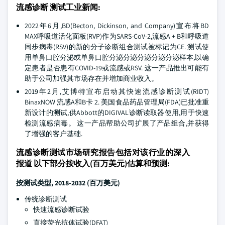
流感诊断 测试工业新闻:
2022年6月,BD(Becton, Dickinson, and Company)宣布将BD
MAX呼吸道活化面板(RVP)作为SARS-CoV-2,流感A + B和呼吸道
同步病毒(RSV)的新的分子诊断组合测试被标记为CE. 测试使
用单鼻口腔分泌或单鼻口腔分泌分泌分泌分泌分泌样本,以确
定患者是否患有COVID-19或流感或RSV. 这一产品推出可能有
助于公司加强其市场存在并增加商业收入。
2019年2月,艾博特宣布启动其快速流感诊断测试(RIDT)
BinaxNOW 流感A和B卡 2. 美国食品药品管理局(FDA)已批准重
新设计的测试,供Abbott的DIGIVAL诊断读取器使用,用于快速
检测流感病毒。 这一产品帮助公司扩展了产品组合,并获得
了增强的客户基础.
流感诊断测试市场研究报告包括对该行业的深入
报道 以下部分按收入(百万美元)估算和预测:
按测试类型
, 2018-2032 (百万美元)
传统诊断测试
快速流感诊断试验
直接荧光抗体试验(DFAT)