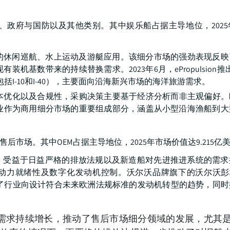
政府与国防以及其他类别。其中娱乐船占据主导地位，2025
的休闲巡航、水上运动及游艇应用。该细分市场的强劲表现反映
基数带来的持续替换需求。2023年6月，ePropulsion推出
包括I-10和I-40），主要面向沿海新兴市场的海洋旅游需求。
优化以及合规性，采购决策主要基于经济分析而非主观偏好。欧
渔业作为商用细分市场的重要组成部分，涵盖从小型沿海渔船到
市场。其中OEM占据主导地位，2025年市场价值达9.215亿
长，受益于日益严格的排放法规以及新造船对先进推进系统的需求
动力就绪性及数字化发动机控制。沃尔沃品牌旗下的沃尔沃彭塔
，这一举措凸显了行业向设计符合未来欧洲法规标准的发动机转型的趋势，
需求持续增长，推动了售后市场细分领域的发展，尤其