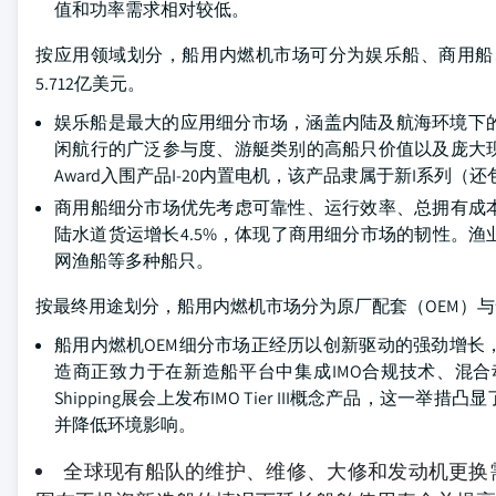
值和功率需求相对较低。
按应用领域划分，船用内燃机市场可分为娱乐船、商用船、
5.712亿美元。
娱乐船是最大的应用细分市场，涵盖内陆及航海环境下
闲航行的广泛参与度、游艇类别的高船只价值以及庞大现有装机
Award入围产品I-20内置电机，该产品隶属于新I系列（还
商用船细分市场优先考虑可靠性、运行效率、总拥有成本
陆水道货运增长4.5%，体现了商用细分市场的韧性。
网渔船等多种船只。
按最终用途划分，船用内燃机市场分为原厂配套（OEM）与售后
船用内燃机OEM细分市场正经历以创新驱动的强劲增
造商正致力于在新造船平台中集成IMO合规技术、混合
Shipping展会上发布IMO Tier III概念产品
并降低环境影响。
全球现有船队的维护、维修、大修和发动机更换