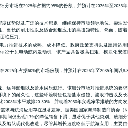
场在2025年占据约95%的份额，并预计在2026年至2035年间
密度优势以及广泛的技术积累，继续保持市场领导地位。柴油发
性、更长的耐用性以及适合船舶应用的高扭矩特性。然而，随着
将面临压力。
电力推进技术的成熟、成本降低、政府政策支持以及应用适用
Line 22千瓦电动舷内发动机，该产品具备极高扭矩、模块化安
25年占据60%的市场份额，并预计在2026年至2035年间以8.
业、远洋船舶以及盐水娱乐航行。该细分市场对推进系统的要求
环境下的耐久性，这些环境特征包括盐水侵蚀、波浪冲击以及长
2008年水平减排20-30%，并朝着2050年实现净零排放的方向
需求与航海应用存在显著差异。据美国国家海洋制造商协会（N
26年期间仅出现1.7%的单位销售下滑，显著优于其他类别。该细
以及船队现代化改造，尽管其增长速度略低于航海应用，主要由