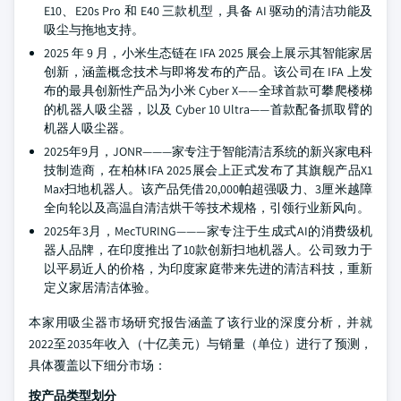
E10、E20s Pro 和 E40 三款机型，具备 AI 驱动的清洁功能及
吸尘与拖地支持。
2025 年 9 月，小米生态链在 IFA 2025 展会上展示其智能家居
创新，涵盖概念技术与即将发布的产品。该公司在 IFA 上发
布的最具创新性产品为小米 Cyber X——全球首款可攀爬楼梯
的机器人吸尘器，以及 Cyber 10 Ultra——首款配备抓取臂的
机器人吸尘器。
2025年9月，JONR———家专注于智能清洁系统的新兴家电科
技制造商，在柏林IFA 2025展会上正式发布了其旗舰产品X1
Max扫地机器人。该产品凭借20,000帕超强吸力、3厘米越障
全向轮以及高温自清洁烘干等技术规格，引领行业新风向。
2025年3月，MecTURING———家专注于生成式AI的消费级机
器人品牌，在印度推出了10款创新扫地机器人。公司致力于
以平易近人的价格，为印度家庭带来先进的清洁科技，重新
定义家居清洁体验。
本家用吸尘器市场研究报告涵盖了该行业的深度分析，并就
2022至2035年收入（十亿美元）与销量（单位）进行了预测，
具体覆盖以下细分市场：
按产品类型划分