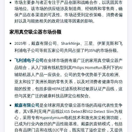
市场主要参与者正专注于产品创新和战略合作，以巩固其市
场地位。该市场的供应链涉及制造商、经销商和零售商，确
保产品在各渠道的可及性。市场还受到定价策略、消费者偏
好以及与能效相关的政府法规等因素的影响。
家用真空吸尘器市场份额
2025年，戴森有限公司、SharkNinja、三星、伊莱克斯和飞
利浦电子公司等前五家公司共同占据了约35%的市场份额。
飞利浦电子公司
在全球市场拥有最广泛的家用真空吸尘器产
品组合，从入门级有线机型到其Philips HomeRun系列下的AI
辅助机器人产品一应俱全。公司的竞争优势基于其在欧洲、
亚太和拉丁美洲长期的零售关系，以及对消费者健康导向功
能的投资，包括多级HEPA过滤系统和过敏原认证产品线，这
些与其更广泛的健康科技品牌定位相契合。
戴森有限公司
是全球家用真空吸尘器市场的高端代表性竞争
者。其V系列无绳产品线以V15 Detect和V12 Detect Slim为核
心，采用专有Hyperdymium电机技术和激光灰尘检测功能，
已成为行业内效仿的产品性能基准。戴森的直销模式，包括
自有品牌门店和在线D2C平台，既实现了溢价定价，又提供