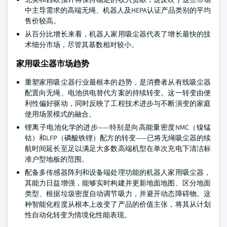
中主导需求的高端无绳、机器人及HEPA认证产品类别的平均
售价较高。
从百分比增长来看，机器人家用吸尘器代表了增长最快的技
术细分市场，尽管其基数相对较小。
家用吸尘器市场趋势
重塑家用吸尘器行业最根本的趋势，是消费者从有线吸尘器
配置向无绳、电池供电替代方案的持续转变。这一转变由便
利性偏好驱动，同时反映了工程技术进步与不断演变的家庭
使用场景模式的融合。
锂离子电池化学的进步——特别是向高能量密度NMC（镍锰
钴）和LFP（磷酸铁锂）配方的转变——已将无绳吸尘器的续
航时间延长至足以满足大多数高端机型在单次充电下清洁标
准户型地板的范围。
配备多传感器阵列和设备端处理功能的机器人家用吸尘器，
其能力日益增强，能够实时构建并更新地面地图、区分地面
类型、根据垃圾密度自动调节吸力，并避开动态障碍物。这
种智能化程度从根本上改变了产品的价值主张，将其从计划
性自动化转变为情境化性能表现。