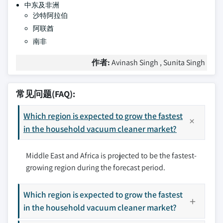
中东及非洲
沙特阿拉伯
阿联酋
南非
作者:
Avinash Singh , Sunita Singh
常见问题(FAQ):
Which region is expected to grow the fastest
in the household vacuum cleaner market?
Middle East and Africa is projected to be the fastest-
growing region during the forecast period.
Which region is expected to grow the fastest
in the household vacuum cleaner market?