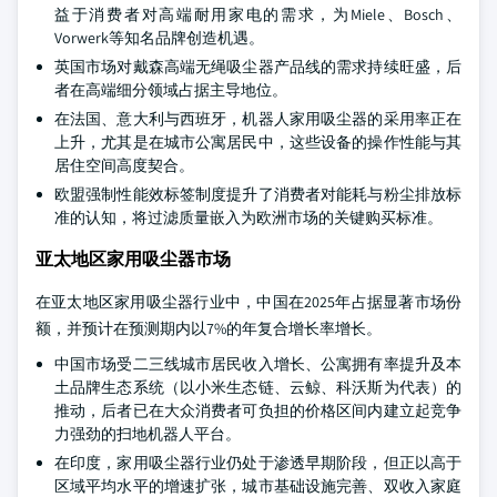
益于消费者对高端耐用家电的需求，为Miele、Bosch、
Vorwerk等知名品牌创造机遇。
英国市场对戴森高端无绳吸尘器产品线的需求持续旺盛，后
者在高端细分领域占据主导地位。
在法国、意大利与西班牙，机器人家用吸尘器的采用率正在
上升，尤其是在城市公寓居民中，这些设备的操作性能与其
居住空间高度契合。
欧盟强制性能效标签制度提升了消费者对能耗与粉尘排放标
准的认知，将过滤质量嵌入为欧洲市场的关键购买标准。
亚太地区家用吸尘器市场
在亚太地区家用吸尘器行业中，中国在2025年占据显著市场份
额，并预计在预测期内以7%的年复合增长率增长。
中国市场受二三线城市居民收入增长、公寓拥有率提升及本
土品牌生态系统（以小米生态链、云鲸、科沃斯为代表）的
推动，后者已在大众消费者可负担的价格区间内建立起竞争
力强劲的扫地机器人平台。
在印度，家用吸尘器行业仍处于渗透早期阶段，但正以高于
区域平均水平的增速扩张，城市基础设施完善、双收入家庭