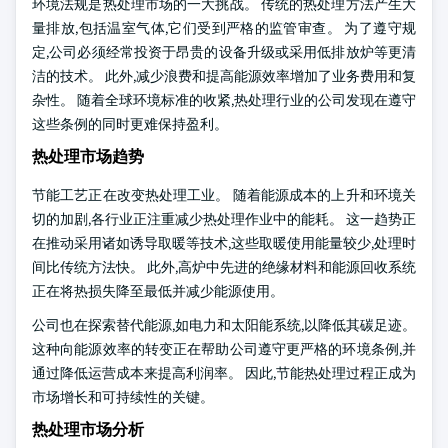
环境法规是热处理市场的一大挑战。 传统的热处理方法产生大
量排放,包括温室气体,它们受到严格的监管审查。 为了遵守规
定,公司必须经常投资于昂贵的设备升级或采用低排放炉等更清
洁的技术。 此外,减少浪费和提高能源效率增加了业务费用和复
杂性。 随着全球环境标准的收紧,热处理行业的公司发现在遵守
这些条例的同时更难保持盈利。
热处理市场趋势
节能工艺正在改变热处理工业。 随着能源成本的上升和环境关
切的加剧,各行业正注重减少热处理作业中的能耗。 这一趋势正
在推动采用诸如诱导取暖等技术,这些取暖使用能量较少,处理时
间比传统方法快。 此外,高炉中先进的绝缘材料和能源回收系统
正在将热损失降至最低并减少能源使用。
公司也在探索替代能源,如电力和太阳能系统,以降低其碳足迹。
这种向能源效率的转变正在帮助公司遵守更严格的环境条例,并
通过降低运营成本来提高利润率。 因此,节能热处理过程正成为
市场增长和可持续性的关键。
热处理市场分析