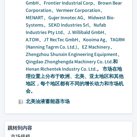
GmbH、Frontier Industrial Corp、Brown Bear
Corporation、Vermeer Corporation、
MENART、Gujer Innotec AG、Midwest Bio-
Systems、SEKO Industries Srl、Nufab
Industries Pty Ltd、J. Willibald GmbH、
A.TOM、JT RecTec GmbH、Kooima Ag、TAGRM
(Nanning Tagrm Co. Ltd.)、EZ Machinery、
Zhengzhou Shunxin Engineering Equipment、
Qingdao Zhonghengda Machinery Co. Ltd.和
Henan Richentek Industry Co. Ltd.。 市场在地
理位置上分布于欧洲、北美、亚太地区和其他
地区，每个地区都有不同的增长动力和市场机
会。
北美油液蓄能器市场
跳转到内容
市场规模