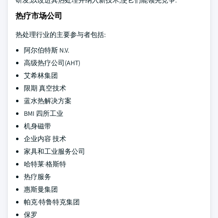
研发,以改进其热处理并纳入新技术,使它们能领先竞争.
热疗市场公司
热处理行业的主要参与者包括:
阿尔伯特斯 N.V.
高级热疗公司(AHT)
艾希林集团
限期 真空技术
蓝水热解决方案
BMI 四所工业
机身磁带
企业内容 技术
家具和工业服务公司
哈特莱·格斯特
热疗服务
惠斯曼集团
帕克·特鲁特克集团
保罗