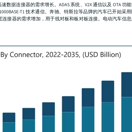
据连接器的需求增长。ADAS 系统、V2X 通信以及 OTA 功
和 1000BASE-T1 技术通信。奔驰、特斯拉等品牌的汽车已开始
高带宽连接器的需求增加，用于线对板和板对板连接。电动汽车信