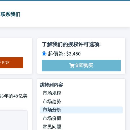
联系我们
了解我们的授权许可选项:
起價為: $2,450
PDF
立即购买
跳转到内容
市场规模
026年的48亿美
市场趋势
市场分析
市场份额
常见问题