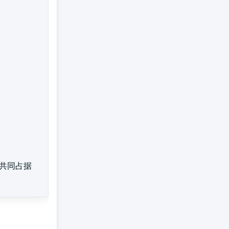
年共同占据