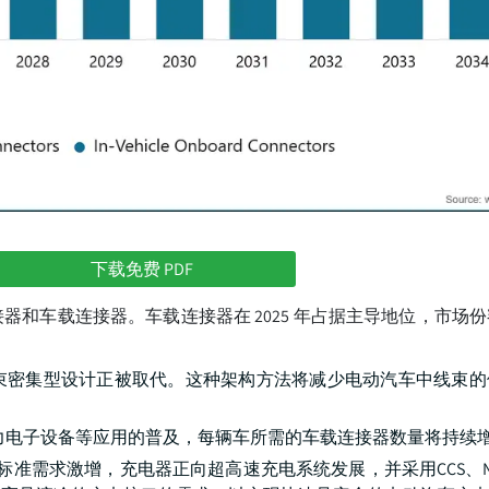
下载免费 PDF
车载连接器。车载连接器在 2025 年占据主导地位，市场份额
束密集型设计正被取代。这种架构方法将减少电动汽车中线束的
电力电子设备等应用的普及，每辆车所需的车载连接器数量将持续
标准需求激增，充电器正向超高速充电系统发展，并采用CCS、N