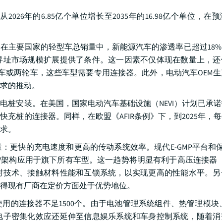
2026年的6.85亿个单位增长至2035年的16.98亿个单位，
，在主要国家的轻型车总销量中，新能源汽车的渗透率已超过18
寻址市场规模扩展提供了条件。这一因素不仅体现在数量上，还
用车或两轮车，这些车型需要专用连接器。此外，电动汽车OEM
求的推动。
桩安装。在美国，国家电动汽车基础设施（NEVI）计划已承诺
桩的连接器。同样，在欧盟《AFIR条例》下，到2025年，每
求。
：更快的充电速度和更高的传动系统效率。现代E-GMP平台和保
800V架构应用于旗下所有车型。这一趋势将明显有利于高压连接器（>
封技术、接触材料性能和互锁系统，以实现更高的性能水平。另
得现有厂商在定价方面处于优势地位。
用的连接器不足1500个。由于电池管理系统组件、热管理模块、
电子密集化效应还延伸至信息娱乐系统和车身控制系统，随着消