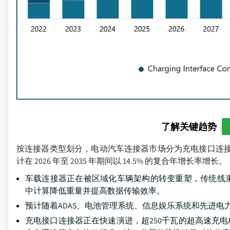
了解关键趋势
按连接器类型划分，电动汽车连接器市场分为充电接口连接器和
计在 2026 年至 2035 年期间以 14.5% 的复合年增长率增长。
车载连接器正在被区域化车辆架构的转变重塑，传统线
中计算降低重量并提高数据传输效率。
预计随着ADAS、电池管理系统、信息娱乐系统和先进
充电接口连接器正在快速演进，超250千瓦的超高速充电