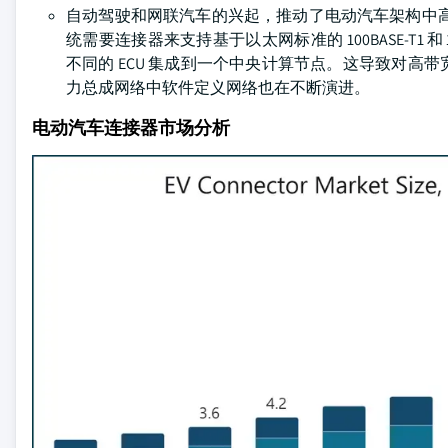
自动驾驶和网联汽车的兴起，推动了电动汽车架构中高速数
统需要连接器来支持基于以太网标准的 100BASE-T1 
不同的 ECU 集成到一个中央计算节点。这导致对
力总成网络中软件定义网络也在不断演进。
电动汽车连接器市场分析