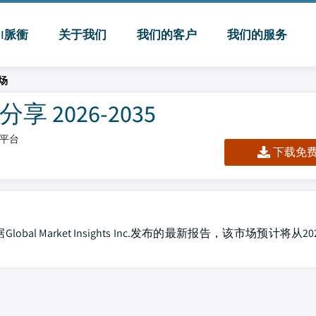
MI脈衝
关于我们
我们的客户
我们的服务
场
2026-2035
/平台
下载免费 
 Market Insights Inc.发布的最新报告，该市场预计将从2