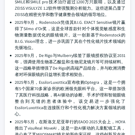
SMILE和SMILE pro技术治疗超过1200万只眼睛，以及通过
ZEISS VISULYZE 1.2软件增强预测分析能力。这些进展凸显了
ZEISS在精密光学和数字健康整合领域的领导地位。
2025年9月，Rodenstock凭借其B.I.G. EXACT Sensitive镜片赢
得了Silmo d’Or奖，这是全球首款针对个体视觉敏感度和生
物测量数据优化的眼镜镜片。这一创新基于Rodenstock的
B.I.G. Vision理念，进一步巩固了其在个性化镜片技术领域的
先驱地位。
2025年9月，De Rigo与Mulberry续签了眼镜授权协议至2031
年，强调使用生物基乙酸盐和生物尼龙镜片等可持续材料。
这一战略举措增强了De Rigo的高端产品组合，并与欧洲消费
者对环保眼镜的日益增长需求相契合。
2025年5月，EssilorLuxottica宣布收购Optegra，这是一个拥
有5个国家70多家诊所的欧洲领先眼科平台。这一举措加强
了其医疗科技战略，将AI驱动的诊断、手术护理和智能眼镜
整合到无缝的患者体验中。该交易进一步强化了
EssilorLuxottica在连接医疗和个性化视力解决方案领域的雄
心。
2025年5月，在斯洛文尼亚举行的EAOO 2025大会上，HOYA
推出了visuReal MoveAI，这是一款AI驱动的儿童配镜工具，
并公布了其MiYOSMART镜片的新临床证据。这些创新旨在改