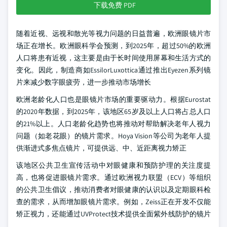
下载免费 PDF
随着近视、远视和散光等视力问题的日益普遍，欧洲眼镜片市
场正在增长。欧洲眼科学会预测，到2025年，超过50%的欧洲
人口将患有近视，这主要是由于长时间使用屏幕和生活方式的
变化。因此，制造商如EssilorLuxottica通过推出Eyezen系列镜
片来减少数字眼疲劳，进一步推动市场增长
欧洲老龄化人口也是眼镜片市场的重要驱动力。根据Eurostat
的2020年数据，到2025年，该地区65岁及以上人口将占总人口
的21%以上。人口老龄化趋势也将推动对帮助解决老年人视力
问题（如老花眼）的镜片需求。Hoya Vision等公司为老年人提
供渐进式多焦点镜片，可提供远、中、近距离视力矫正
该地区公共卫生宣传活动中对眼健康和预防护理的关注度提
高，也将促进眼镜片需求。通过欧洲视力联盟（ECV）等组织
的公共卫生倡议，推动消费者对眼健康的认识以及定期眼科检
查的需求，从而增加眼镜片需求。例如，Zeiss正在开发不仅能
矫正视力，还能通过UVProtect技术提供全面紫外线防护的镜片