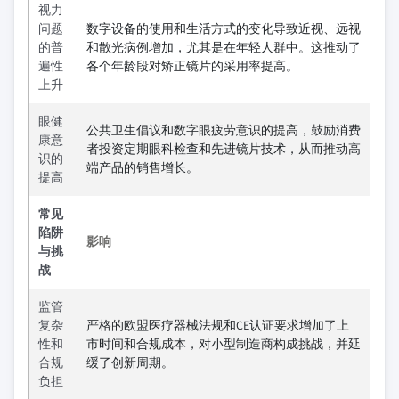
视力
问题
数字设备的使用和生活方式的变化导致近视、远视
的普
和散光病例增加，尤其是在年轻人群中。这推动了
遍性
各个年龄段对矫正镜片的采用率提高。
上升
眼健
公共卫生倡议和数字眼疲劳意识的提高，鼓励消费
康意
者投资定期眼科检查和先进镜片技术，从而推动高
识的
端产品的销售增长。
提高
常见
陷阱
影响
与挑
战
监管
复杂
严格的欧盟医疗器械法规和CE认证要求增加了上
性和
市时间和合规成本，对小型制造商构成挑战，并延
合规
缓了创新周期。
负担