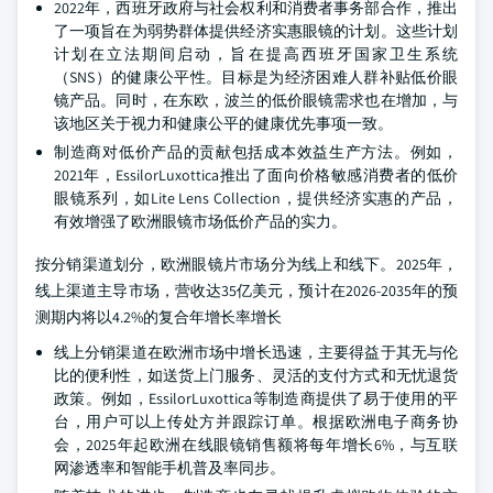
2022年，西班牙政府与社会权利和消费者事务部合作，推出
了一项旨在为弱势群体提供经济实惠眼镜的计划。这些计划
计划在立法期间启动，旨在提高西班牙国家卫生系统
（SNS）的健康公平性。目标是为经济困难人群补贴低价眼
镜产品。同时，在东欧，波兰的低价眼镜需求也在增加，与
该地区关于视力和健康公平的健康优先事项一致。
制造商对低价产品的贡献包括成本效益生产方法。例如，
2021年，EssilorLuxottica推出了面向价格敏感消费者的低价
眼镜系列，如Lite Lens Collection，提供经济实惠的产品，
有效增强了欧洲眼镜市场低价产品的实力。
按分销渠道划分，欧洲眼镜片市场分为线上和线下。2025年，
线上渠道主导市场，营收达35亿美元，预计在2026-2035年的预
测期内将以4.2%的复合年增长率增长
线上分销渠道在欧洲市场中增长迅速，主要得益于其无与伦
比的便利性，如送货上门服务、灵活的支付方式和无忧退货
政策。例如，EssilorLuxottica等制造商提供了易于使用的平
台，用户可以上传处方并跟踪订单。根据欧洲电子商务协
会，2025年起欧洲在线眼镜销售额将每年增长6%，与互联
网渗透率和智能手机普及率同步。