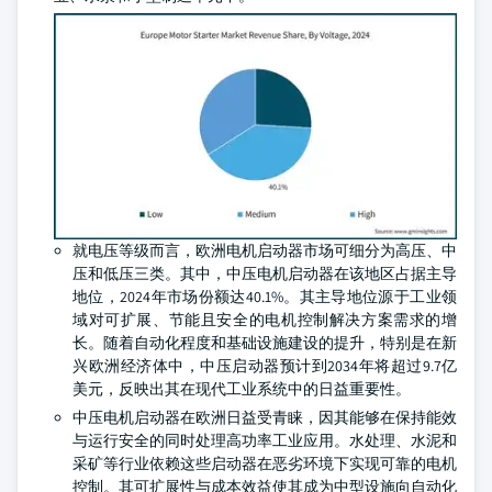
就电压等级而言，欧洲电机启动器市场可细分为高压、中
压和低压三类。其中，中压电机启动器在该地区占据主导
地位，2024年市场份额达40.1%。其主导地位源于工业领
域对可扩展、节能且安全的电机控制解决方案需求的增
长。随着自动化程度和基础设施建设的提升，特别是在新
兴欧洲经济体中，中压启动器预计到2034年将超过9.7亿
美元，反映出其在现代工业系统中的日益重要性。
中压电机启动器在欧洲日益受青睐，因其能够在保持能效
与运行安全的同时处理高功率工业应用。水处理、水泥和
采矿等行业依赖这些启动器在恶劣环境下实现可靠的电机
控制。其可扩展性与成本效益使其成为中型设施向自动化