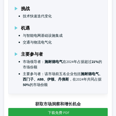
挑战
技术快速迭代变化
机遇
与智能电网基础设施集成
交通与物流电气化
主要参与者
市场领导者：
施耐德电气
在2024年占据超过
21%
的
市场份额
主要参与者：该市场前五名企业包括
施耐德电气、
西门子、ABB、伊顿、丹佛斯
，在2024年共同占据
50%
的市场份额
获取市场洞察和增长机会
下载免费 PDF