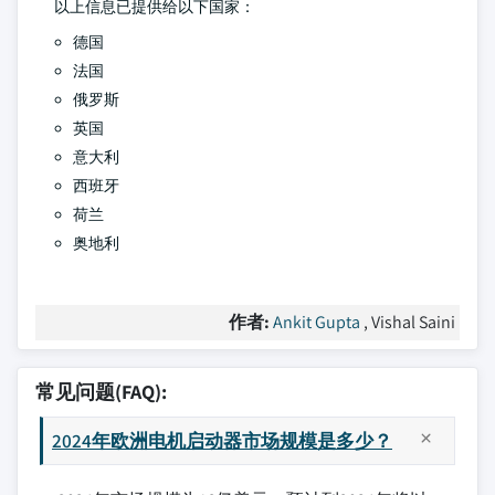
以上信息已提供给以下国家：
德国
法国
俄罗斯
英国
意大利
西班牙
荷兰
奥地利
作者:
Ankit Gupta
, Vishal Saini
常见问题(FAQ):
2024年欧洲电机启动器市场规模是多少？