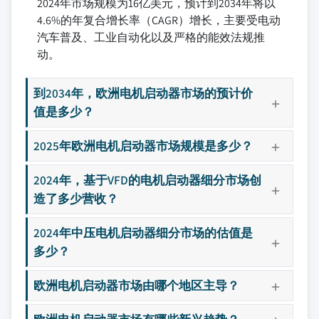
2024年市场规模为16亿美元，预计到2034年将以
4.6%的年复合增长率（CAGR）增长，主要受电动
汽车普及、工业自动化以及严格的能效法规推
动。
到2034年，欧洲电机启动器市场的预计价
值是多少？
2025年欧洲电机启动器市场规模是多少？
2024年，基于VFD的电机启动器细分市场创
造了多少营收？
2024年中压电机启动器细分市场的估值是
多少？
欧洲电机启动器市场由哪个地区主导？