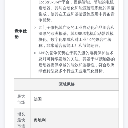
EcoStruxure™平台，提供智能、节能的电机
启动器。其与自动化和能源管理系统的深度
集成，使其在工业和基础设施应用中具备竞
争优势。
西门子依托其广泛的工业自动化产品组合和
竞争优
深厚的欧洲根基。其SIRIUS电机启动器以模
势
块化、数字化集成和对工业4.0的兼容性著
称，非常适合智能工厂和节能运营。
ABB的竞争优势在于其先进的电机保护技术
及对可持续发展的关注。其基于AF接触器的
启动器提供卓越的能效和连接性，符合欧洲
绿色转型及多个行业工业电气化目标。
区域见解
最大
法国
市场
增长
最快
奥地利
市场