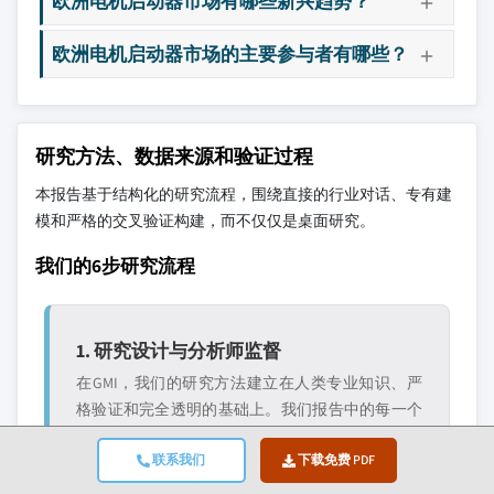
欧洲电机启动器市场有哪些新兴趋势？
欧洲电机启动器市场的主要参与者有哪些？
研究方法、数据来源和验证过程
本报告基于结构化的研究流程，围绕直接的行业对话、专有建
模和严格的交叉验证构建，而不仅仅是桌面研究。
我们的6步研究流程
1. 研究设计与分析师监督
在GMI，我们的研究方法建立在人类专业知识、严
格验证和完全透明的基础上。我们报告中的每一个
洞察、趋势分析和预测都是由理解您市场细微差别
联系我们
下载免费 PDF
的经验丰富的分析师开发的。