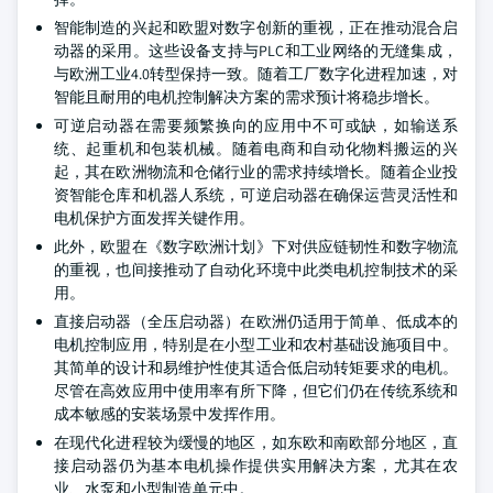
智能制造的兴起和欧盟对数字创新的重视，正在推动混合启
动器的采用。这些设备支持与PLC和工业网络的无缝集成，
与欧洲工业4.0转型保持一致。随着工厂数字化进程加速，对
智能且耐用的电机控制解决方案的需求预计将稳步增长。
可逆启动器在需要频繁换向的应用中不可或缺，如输送系
统、起重机和包装机械。随着电商和自动化物料搬运的兴
起，其在欧洲物流和仓储行业的需求持续增长。随着企业投
资智能仓库和机器人系统，可逆启动器在确保运营灵活性和
电机保护方面发挥关键作用。
此外，欧盟在《数字欧洲计划》下对供应链韧性和数字物流
的重视，也间接推动了自动化环境中此类电机控制技术的采
用。
直接启动器（全压启动器）在欧洲仍适用于简单、低成本的
电机控制应用，特别是在小型工业和农村基础设施项目中。
其简单的设计和易维护性使其适合低启动转矩要求的电机。
尽管在高效应用中使用率有所下降，但它们仍在传统系统和
成本敏感的安装场景中发挥作用。
在现代化进程较为缓慢的地区，如东欧和南欧部分地区，直
接启动器仍为基本电机操作提供实用解决方案，尤其在农
业、水泵和小型制造单元中。