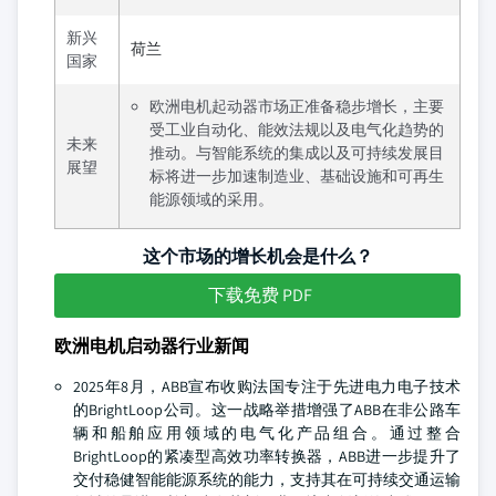
新兴
荷兰
国家
欧洲电机起动器市场正准备稳步增长，主要
受工业自动化、能效法规以及电气化趋势的
未来
推动。与智能系统的集成以及可持续发展目
展望
标将进一步加速制造业、基础设施和可再生
能源领域的采用。
这个市场的增长机会是什么？
下载免费 PDF
欧洲电机启动器行业新闻
2025年8月，ABB宣布收购法国专注于先进电力电子技术
的BrightLoop公司。这一战略举措增强了ABB在非公路车
辆和船舶应用领域的电气化产品组合。通过整合
BrightLoop的紧凑型高效功率转换器，ABB进一步提升了
交付稳健智能能源系统的能力，支持其在可持续交通运输