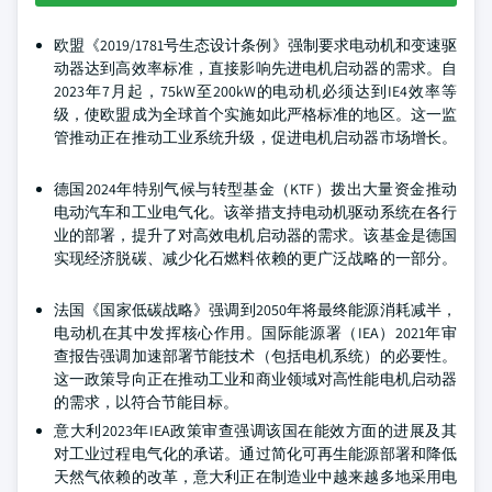
欧盟《2019/1781号生态设计条例》强制要求电动机和变速驱
动器达到高效率标准，直接影响先进电机启动器的需求。自
2023年7月起，75kW至200kW的电动机必须达到IE4效率等
级，使欧盟成为全球首个实施如此严格标准的地区。这一监
管推动正在推动工业系统升级，促进电机启动器市场增长。
德国2024年特别气候与转型基金（KTF）拨出大量资金推动
电动汽车和工业电气化。该举措支持电动机驱动系统在各行
业的部署，提升了对高效电机启动器的需求。该基金是德国
实现经济脱碳、减少化石燃料依赖的更广泛战略的一部分。
法国《国家低碳战略》强调到2050年将最终能源消耗减半，
电动机在其中发挥核心作用。国际能源署（IEA）2021年审
查报告强调加速部署节能技术（包括电机系统）的必要性。
这一政策导向正在推动工业和商业领域对高性能电机启动器
的需求，以符合节能目标。
意大利2023年IEA政策审查强调该国在能效方面的进展及其
对工业过程电气化的承诺。通过简化可再生能源部署和降低
天然气依赖的改革，意大利正在制造业中越来越多地采用电