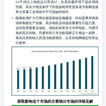
6.6千伏以上电机运行而设计，在高负载环境下提供强劲
性能。其在大电流条件下的低损耗特性使其成为电网连接
和大容量工业系统中不可或缺的组件。
随着欧洲扩大可再生能源基础设施建设，特别是离岸风电
场和氢能生产设施，高压电机启动器的重要性日益凸显。
这些应用需要压缩机、涡轮机和泵等大功率电机，均需可
靠的高压控制。丹麦和荷兰等北欧国家正引领这一趋势，
将高压系统纳入其清洁能源项目，以支持电网稳定性和运
行效率。
获取影响这个市场的主要细分市场的详细见解