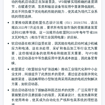
动的电机启动器正在加速普及。VFD能够实现精确的速度调
节，在暖通空调、泵类和输送设备等应用中显著降低能耗。
其在不同负载下优化电机性能的能力，使其成为现代工业系
统的理想选择。
主要推动因素是欧盟生态设计法规（EU）2019/1781，该法
规自2021年7月起生效，要求所有投放市场的变频调速装置
达到IE2效率等级。这一法规符合欧盟到2030年每年节省106
太瓦时电力（相当于荷兰全国用电量）的目标。
软启动器在欧洲日益受欢迎，因其能在电机启动时减少机械
应力和电涌。这在水处理、采矿和食品加工等行业尤为重
要，这些领域设备的使用寿命和能效至关重要。与VFD相
比，软启动器在中等负载应用中更具成本效益，因此备受青
睐。
欧盟通过《欧盟创业与扩张战略》推动工业现代化和中小企
业支持，间接提升了此类技术的需求。通过促进创新并简化
融资渠道，该战略帮助小型制造商采用高效的电机控制解决
方案，如软启动器。
混合启动器结合了接触器和固态技术的优势，广泛应用于需
要频繁启停且磨损最小的场景。其紧凑设计、低发热量和更
长使用寿命，使其成为自动化生产线和包装系统的理想选
择。