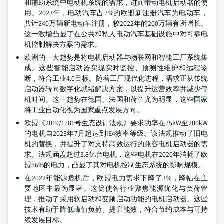
和辅助系统中电动机系统的需求，进而带动电机启动器的使
用。2023年，电动汽车占7%的欧盟新注册汽车为电动车，
共计240万辆新电动车注册，较2022年的200万辆有所增长。
这一激增凸显了在公共和私人电动汽车基础设施中对可靠电
机控制解决方案的需求。
欧洲的一大趋势是将电机启动器与物联网和智能工厂系统集
成。这些智能启动器实现实时监控、预测性维护和远程诊
断，符合工业4.0目标。随着工厂现代化进程，需求正从传统
启动器转向数字化就绪解决方案，以提升运营效率并减少停
机时间。这一趋势在德国、法国和荷兰尤为明显，这些国家
将工业自动化视为国家重点发展方向。
欧盟《2019/1781号生态设计法规》要求功率在75kW至200kW
的电机自2023年7月起达到IE4效率等级。该法规推动了旧电
机的替换，并提升了对支持高效运行的兼容电机启动器的需
求。法规涵盖超过3.8亿台电机，这些电机在2020年消耗了欧
盟56%的电力，凸显了其对电机控制生态系统的影响规模。
在2022年能源危机后，欧盟电力需求下降了3%，降幅在主
要地区中最为显著。这促使各行业聚焦能源优化与负荷管
理，推动了采用软启动和变频启动功能的电机启动器。这些
技术有助于降低峰值负荷、提升能效，符合节约成本与可持
续发展目标。