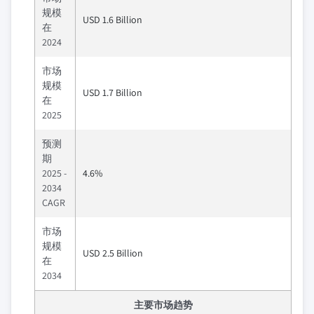
规模
USD 1.6 Billion
在
2024
市场
规模
USD 1.7 Billion
在
2025
预测
期
2025 -
4.6%
2034
CAGR
市场
规模
USD 2.5 Billion
在
2034
主要市场趋势