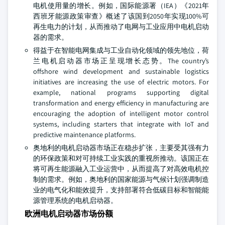
电机使用量的增长。例如，国际能源署（IEA）《2021年
西班牙能源政策审查》概述了该国到2050年实现100%可
再生电力的计划，从而推动了电网与工业应用中电机启动
器的需求。
得益于在智能电网集成与工业自动化领域的领先地位，荷
兰电机启动器市场正呈现增长态势。The country’s
offshore wind development and sustainable logistics
initiatives are increasing the use of electric motors. For
example, national programs supporting digital
transformation and energy efficiency in manufacturing are
encouraging the adoption of intelligent motor control
systems, including starters that integrate with IoT and
predictive maintenance platforms.
奥地利的电机启动器市场正在稳步扩张，主要受其强有力
的环保政策和对可持续工业实践的重视所推动。该国正在
将可再生能源融入工业运营中，从而提高了对高效电机控
制的需求。例如，奥地利的国家能源与气候计划强调制造
业的电气化和能效提升，支持部署符合低碳目标和智能能
源管理系统的电机启动器。
欧洲电机启动器市场份额