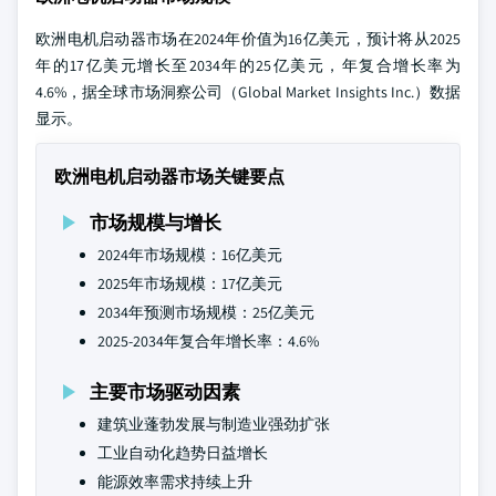
欧洲电机启动器市场在2024年价值为16亿美元，预计将从2025
年的17亿美元增长至2034年的25亿美元，年复合增长率为
4.6%，据全球市场洞察公司（Global Market Insights Inc.）数据
显示。
欧洲电机启动器市场关键要点
市场规模与增长
2024年市场规模：16亿美元
2025年市场规模：17亿美元
2034年预测市场规模：25亿美元
2025-2034年复合年增长率：4.6%
主要市场驱动因素
建筑业蓬勃发展与制造业强劲扩张
工业自动化趋势日益增长
能源效率需求持续上升