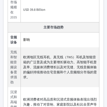
市场
规模
USD 39.8 Billion
在
2035
主要市场趋势
音频
影响
设备
无线
和智
欧洲地区无线耳机、真无线（TWS）耳机及智能音
能音
箱的广泛普及成为主要增长驱动力。高智能手机普
频设
及率、流媒体消费增长以及对无缝、无线音频体验
备需
的偏好持续推动住宅音频和个人音频细分市场的需
求强
求。
劲
沉浸
式和
欧洲消费者对高品质和沉浸式音频体验表现出强烈
高端
兴趣，推动了对音响、家庭影院以及杜比全景声等
音频