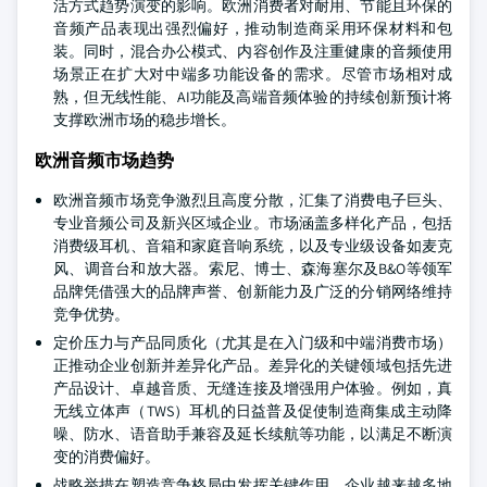
活方式趋势演变的影响。欧洲消费者对耐用、节能且环保的
音频产品表现出强烈偏好，推动制造商采用环保材料和包
装。同时，混合办公模式、内容创作及注重健康的音频使用
场景正在扩大对中端多功能设备的需求。尽管市场相对成
熟，但无线性能、AI功能及高端音频体验的持续创新预计将
支撑欧洲市场的稳步增长。
欧洲音频市场趋势
欧洲音频市场竞争激烈且高度分散，汇集了消费电子巨头、
专业音频公司及新兴区域企业。市场涵盖多样化产品，包括
消费级耳机、音箱和家庭音响系统，以及专业级设备如麦克
风、调音台和放大器。索尼、博士、森海塞尔及B&O等领军
品牌凭借强大的品牌声誉、创新能力及广泛的分销网络维持
竞争优势。
定价压力与产品同质化（尤其是在入门级和中端消费市场）
正推动企业创新并差异化产品。差异化的关键领域包括先进
产品设计、卓越音质、无缝连接及增强用户体验。例如，真
无线立体声（TWS）耳机的日益普及促使制造商集成主动降
噪、防水、语音助手兼容及延长续航等功能，以满足不断演
变的消费偏好。
战略举措在塑造竞争格局中发挥关键作用。企业越来越多地