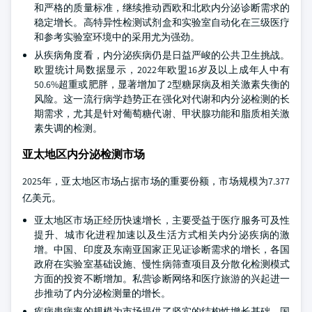
和严格的质量标准，继续推动西欧和北欧内分泌诊断需求的
稳定增长。高特异性检测试剂盒和实验室自动化在三级医疗
和参考实验室环境中的采用尤为强劲。
从疾病角度看，内分泌疾病仍是日益严峻的公共卫生挑战。
欧盟统计局数据显示，2022年欧盟16岁及以上成年人中有
50.6%超重或肥胖，显著增加了2型糖尿病及相关激素失衡的
风险。这一流行病学趋势正在强化对代谢和内分泌检测的长
期需求，尤其是针对葡萄糖代谢、甲状腺功能和脂质相关激
素失调的检测。
亚太地区内分泌检测市场
2025年，亚太地区市场占据市场的重要份额，市场规模为7.377
亿美元。
亚太地区市场正经历快速增长，主要受益于医疗服务可及性
提升、城市化进程加速以及生活方式相关内分泌疾病的激
增。中国、印度及东南亚国家正见证诊断需求的增长，各国
政府在实验室基础设施、慢性病筛查项目及分散化检测模式
方面的投资不断增加。私营诊断网络和医疗旅游的兴起进一
步推动了内分泌检测量的增长。
疾病患病率的规模为市场提供了坚实的结构性增长基础。国