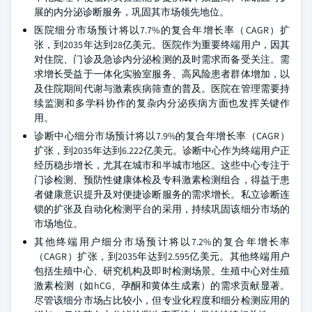
展的内分泌诊断服务，巩固其市场领先地位。
医院细分市场预计将以7.7%的复合年增长率（CAGR）扩
张，到2035年达到28亿美元。医院作为重要终端用户，因其
对住院、门诊及急诊内分泌检测的及时需求而备受关注。需
求增长受益于一体化实验室服务、高风险患者群体增加，以
及住院期间代谢与激素疾病筛查的普及。医院在管理需要持
续监测和多学科协作的复杂内分泌疾病方面也发挥关键作
用。
诊断中心细分市场预计将以7.9%的复合年增长率（CAGR）
扩张，到2035年达到6.222亿美元。诊断中心作为终端用户正
经历稳步增长，尤其在城市和半城市地区。这些中心专注于
门诊检测、预防性健康体检及专科激素检测组合，得益于患
者健康意识提升及对便捷诊断服务的需求增长。私立诊断连
锁的扩张及自动化检测平台的采用，持续巩固该细分市场的
市场地位。
其他终端用户细分市场预计将以7.2%的复合年增长率
（CAGR）扩张，到2035年达到2.595亿美元。其他终端用户
包括生殖中心、研究机构及即时检测场景。生殖中心对生殖
激素检测（如hCG、孕酮和黄体生成素）的需求贡献显著。
尽管该细分市场占比较小，但专业化程度和细分检测应用的