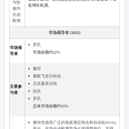
与快
造增长机遇。
速内
分泌
检测
市场领导者 (2025)
罗氏
市场领
市场份额约12%
导者
雅培
赛默飞世尔科技
贝克曼库尔特
主要参
伯乐
与者
罗氏
总体市场份额约35%
雅培凭借其广泛的免疫测定组合和自动化Alinity
平台，在内分泌检测市场占据强势地位，支持