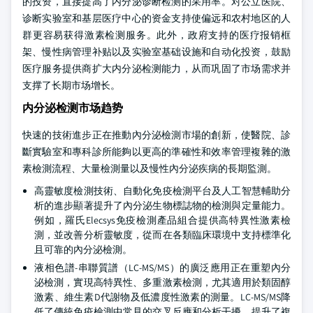
的投资，直接提高了内分泌诊断检测的采用率。对公立医院、
诊断实验室和基层医疗中心的资金支持使偏远和农村地区的人
群更容易获得激素检测服务。此外，政府支持的医疗报销框
架、慢性病管理补贴以及实验室基础设施和自动化投资，鼓励
医疗服务提供商扩大内分泌检测能力，从而巩固了市场需求并
支撑了长期市场增长。
内分泌检测市场趋势
快速的技術進步正在推動內分泌檢測市場的創新，使醫院、診
斷實驗室和專科診所能夠以更高的準確性和效率管理複雜的激
素檢測流程、大量檢測量以及慢性內分泌疾病的長期監測。
高靈敏度檢測技術、自動化免疫檢測平台及人工智慧輔助分
析的進步顯著提升了內分泌生物標誌物的檢測與定量能力。
例如，羅氏Elecsys免疫檢測產品組合提供高特異性激素檢
測，並改善分析靈敏度，從而在各類臨床環境中支持標準化
且可靠的內分泌檢測。
液相色譜-串聯質譜（LC-MS/MS）的廣泛應用正在重塑內分
泌檢測，實現高特異性、多重激素檢測，尤其適用於類固醇
激素、維生素D代謝物及低濃度性激素的測量。LC-MS/MS降
低了傳統免疫檢測中常見的交叉反應和分析干擾，提升了複