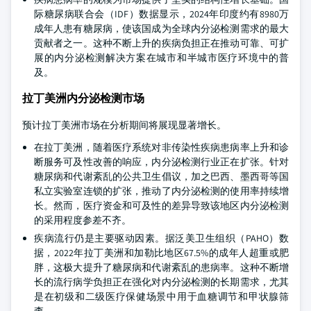
际糖尿病联合会（IDF）数据显示，2024年印度约有8980万
成年人患有糖尿病，使该国成为全球内分泌检测需求的最大
贡献者之一。这种不断上升的疾病负担正在推动可靠、可扩
展的内分泌检测解决方案在城市和半城市医疗环境中的普
及。
拉丁美洲内分泌检测市场
预计拉丁美洲市场在分析期间将展现显著增长。
在拉丁美洲，随着医疗系统对非传染性疾病患病率上升和诊
断服务可及性改善的响应，内分泌检测行业正在扩张。针对
糖尿病和代谢紊乱的公共卫生倡议，加之巴西、墨西哥等国
私立实验室连锁的扩张，推动了内分泌检测的使用率持续增
长。然而，医疗资金和可及性的差异导致该地区内分泌检测
的采用程度参差不齐。
疾病流行仍是主要驱动因素。据泛美卫生组织（PAHO）数
据，2022年拉丁美洲和加勒比地区67.5%的成年人超重或肥
胖，这极大提升了糖尿病和代谢紊乱的患病率。这种不断增
长的流行病学负担正在强化对内分泌检测的长期需求，尤其
是在初级和二级医疗保健场景中用于血糖调节和甲状腺筛
查。