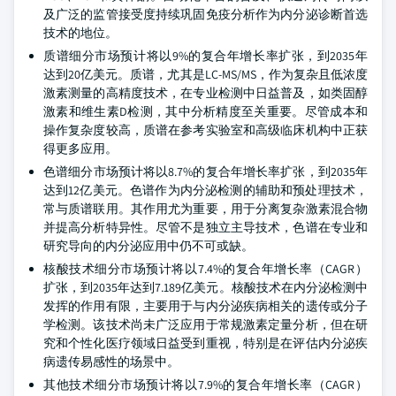
及广泛的监管接受度持续巩固免疫分析作为内分泌诊断首选
技术的地位。
质谱细分市场预计将以9%的复合年增长率扩张，到2035年
达到20亿美元。质谱，尤其是LC-MS/MS，作为复杂且低浓度
激素测量的高精度技术，在专业检测中日益普及，如类固醇
激素和维生素D检测，其中分析精度至关重要。尽管成本和
操作复杂度较高，质谱在参考实验室和高级临床机构中正获
得更多应用。
色谱细分市场预计将以8.7%的复合年增长率扩张，到2035年
达到12亿美元。色谱作为内分泌检测的辅助和预处理技术，
常与质谱联用。其作用尤为重要，用于分离复杂激素混合物
并提高分析特异性。尽管不是独立主导技术，色谱在专业和
研究导向的内分泌应用中仍不可或缺。
核酸技术细分市场预计将以7.4%的复合年增长率（CAGR）
扩张，到2035年达到7.189亿美元。核酸技术在内分泌检测中
发挥的作用有限，主要用于与内分泌疾病相关的遗传或分子
学检测。该技术尚未广泛应用于常规激素定量分析，但在研
究和个性化医疗领域日益受到重视，特别是在评估内分泌疾
病遗传易感性的场景中。
其他技术细分市场预计将以7.9%的复合年增长率（CAGR）