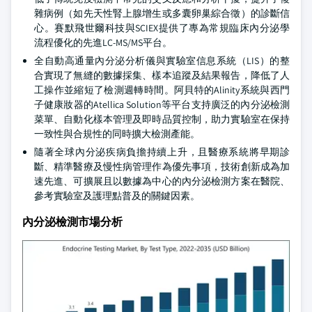
雜病例（如先天性腎上腺增生或多囊卵巢綜合徵）的診斷信
心。賽默飛世爾科技與SCIEX提供了專為常規臨床內分泌學
流程優化的先進LC-MS/MS平台。
全自動高通量內分泌分析儀與實驗室信息系統（LIS）的整
合實現了無縫的數據採集、樣本追蹤及結果報告，降低了人
工操作並縮短了檢測週轉時間。阿貝特的Alinity系統與西門
子健康妝器的Atellica Solution等平台支持廣泛的內分泌檢測
菜單、自動化樣本管理及即時品質控制，助力實驗室在保持
一致性與合規性的同時擴大檢測產能。
隨著全球內分泌疾病負擔持續上升，且醫療系統將早期診
斷、精準醫療及慢性病管理作為優先事項，技術創新成為加
速先進、可擴展且以數據為中心的內分泌檢測方案在醫院、
參考實驗室及護理點普及的關鍵因素。
內分泌檢測市場分析