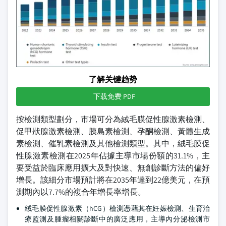
了解关键趋势
下载免费 PDF
按檢測類型劃分，市場可分為絨毛膜促性腺激素檢測、
促甲狀腺激素檢測、胰島素檢測、孕酮檢測、黃體生成
素檢測、催乳素檢測及其他檢測類型。其中，絨毛膜促
性腺激素檢測在2025年佔據主導市場份額的31.1%，主
要受益於臨床應用擴大及對快速、無創診斷方法的偏好
增長。該細分市場預計將在2035年達到22億美元，在預
測期內以7.7%的複合年增長率增長。
絨毛膜促性腺激素（hCG）檢測憑藉其在妊娠檢測、生育治
療監測及腫瘤相關診斷中的廣泛應用，主導內分泌檢測市