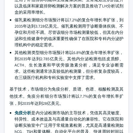
以及临床和家庭排卵检测解决方案的普及推动了LH分析试剂
盒的采用率增长。
催乳素检测细分市场预计将以7.2%的复合年增长率扩张，到
2035年达到3.728亿美元。催乳素检测用于诊断垂体疾病、不
孕症和月经不调。尽管该细分市场检测量较低，但其在内分
泌和生殖健康中的临床重要性确保了在医院和专科内分泌护
理机构中的稳定需求。
其他检测类型细分市场预计将以6.8%的复合年增长率扩张，
到2035年达到2.785亿美元。其他内分泌检测包括皮质醇、
ACTH、生长激素和甲状旁腺激素分析，满足专业诊断需
求。这些检测通常涉及较低的检测量，但分析复杂度较高，
在三级医疗机构和专科实验室中支撑了需求。
基于技术，市场细分为免疫分析、质谱、色谱、核酸检测及其
他技术。免疫分析细分市场预计将以7.7%的复合年增长率扩
张，到2035年达到28亿美元。
免疫分析
是内分泌检测市场的主导技术，凭借其高灵敏度、
特异性、成本效益及与高通量自动化的兼容性。它在医院和
诊断实验室中广泛用于常规激素检测，尤其是高通量检测如
hCG、TSH和黄体酮。自动化平台的普及、快速周转时间以