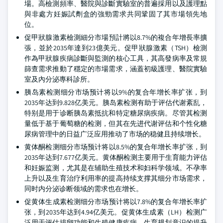
場。高檢測頻率、醫院與診斷實驗室的普遍採用以及護理點
與非處方妊娠試劑盒的強勁需求共同鞏固了其市場領先地
位。
促甲狀腺激素檢測細分市場預計將以8.7%的複合年增長率擴
張，並於2035年達到23億美元。促甲狀腺激素（TSH）檢測
作為甲狀腺疾病診斷與監測的核心工具，其高發病率及常規
篩查需求推動了穩定的市場需求，涵蓋初級護理、醫院實驗
室及內分泌專科診所。
胰岛素检测细分市场预计将以9%的复合年增长率扩张，到
2035年达到9.828亿美元。胰岛素检测有助于评估代谢紊乱，
特别是用于诊断胰岛素抵抗和特定糖尿病疾病。尽管其检测
量低于基于葡萄糖的检测，但其在先进代谢评估和个性化糖
尿病管理中的日益广泛应用推动了市场的稳健且持续增长。
黄体酮检测细分市场预计将以8.5%的复合年增长率扩张，到
2035年达到7.677亿美元。黄体酮检测主要用于生育能力评估
和妊娠监测，尤其是在辅助生殖技术和妇科学领域。不孕率
上升以及生育治疗利用率的提高持续支撑其细分市场需求，
同时内分泌诊断领域的需求也在增长。
促黄体生成素检测细分市场预计将以7.8%的复合年增长率扩
张，到2035年达到4.94亿美元。促黄体生成素（LH）检测广
泛用于评估排卵功能和生殖健康疾病。生育规划意识的提升