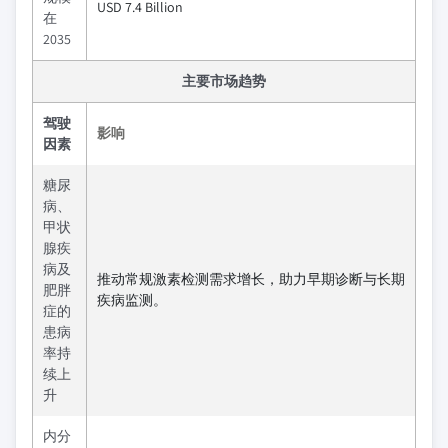
USD 7.4 Billion
在
2035
主要市场趋势
驾驶
影响
因素
糖尿
病、
甲状
腺疾
病及
推动常规激素检测需求增长，助力早期诊断与长期
肥胖
疾病监测。
症的
患病
率持
续上
升
内分