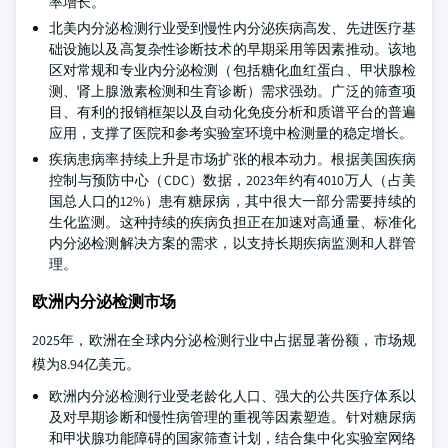
率增长。
北美内分泌检测行业受到慢性内分泌疾病高发、先进医疗基
础设施以及高复杂性诊断技术的早期采用等因素推动。该地
区对常规和专业内分泌检测（包括糖化血红蛋白、甲状腺检
测、肾上腺激素检测和生育诊断）需求强劲。广泛的筛查项
目、有利的报销框架以及自动化免疫分析和质谱平台的普遍
应用，支撑了医院和参考实验室环境中检测量的稳定增长。
疾病患病率持续上升是市场扩张的根本动力。根据美国疾病
控制与预防中心（CDC）数据，2023年约有4010万人（占美
国总人口的12%）患有糖尿病，其中很大一部分需要持续的
生化监测。这种持续的疾病负担正在加速对高通量、标准化
内分泌检测解决方案的需求，以支持长期疾病监测和人群管
理。
欧洲内分泌检测市场
2025年，欧洲在全球内分泌检测行业中占据显著份额，市场规
模为8.94亿美元。
欧洲内分泌检测行业受老龄化人口、强大的公共医疗体系以
及对早期诊断和慢性病管理的重视等因素塑造。针对糖尿病
和甲状腺功能障碍的国家筛查计划，结合集中化实验室网络