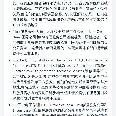
其广泛的服务组合,包括消费电子产品、工业设备和医疗器械
而表现卓越。 它们不同的服务网络和与业务主管单位的伙伴
关系,使它们有能力提供适合客户的认证解决方案。 它们在
快速诊断、转变和与供应链服务无缝融合方面的能力加强了
它们的市场地位。
Altra服务专业人员、AML仪器有限责任公司、Bose公司、
Quest国际公司和PSI修理服务公司都被视为市场挑战者。 它
们侧重于具有先进修理技术的区域目标优势,使它们能够与大
公司竞争。 这些挑战者所处理的一些更为具体的部门是音频
软件和工业工具。
iCracked, Inc., Multicare Electronics Ltd.,ASAP Electronic
References,JTD Electronics Ltd,Greasley Electronics LTD,Real
Electronics 2 Ltd.,Screamer Electronic Services,维修世界直达
公司被认为是追随者. 这些公司在地方或区域一级从事电子
消费品维修和第三方服务。 他们的创造力通常局限于某些产
品线,领域或地区. 虽然这些公司在满足客户价格预期和市场
后服务需求方面实现了稳步增长,但由于所提供的服务范围和
深度有限,其竞争影响微不足道。
IER工业电子修理 LTD、Urtronics India、PSI修理服务公司和
Encompass供应链解决方案被确定为强调复杂的电子系统专
业工业修理服务、电子和供应链综合修理解决方案的优势角