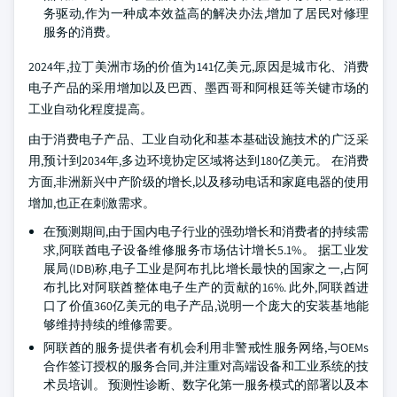
务驱动,作为一种成本效益高的解决办法,增加了居民对修理
服务的消费。
2024年,拉丁美洲市场的价值为141亿美元,原因是城市化、消费
电子产品的采用增加以及巴西、墨西哥和阿根廷等关键市场的
工业自动化程度提高。
由于消费电子产品、工业自动化和基本基础设施技术的广泛采
用,预计到2034年,多边环境协定区域将达到180亿美元。 在消费
方面,非洲新兴中产阶级的增长,以及移动电话和家庭电器的使用
增加,也正在刺激需求。
在预测期间,由于国内电子行业的强劲增长和消费者的持续需
求,阿联酋电子设备维修服务市场估计增长5.1%。 据工业发
展局(IDB)称,电子工业是阿布扎比增长最快的国家之一,占阿
布扎比对阿联酋整体电子生产的贡献的16%. 此外,阿联酋进
口了价值360亿美元的电子产品,说明一个庞大的安装基地能
够维持持续的维修需要。
阿联酋的服务提供者有机会利用非警戒性服务网络,与OEMs
合作签订授权的服务合同,并注重对高端设备和工业系统的技
术员培训。 预测性诊断、数字化第一服务模式的部署以及本