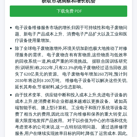
获取市场洞察和增长机会
下载免费 PDF
电子设备维修服务市场的增长归因于可持续性和电子废物问
题、新电子产品成本上升、消费电子产品扩大以及工业和医
疗设备使用量增加。
除了全球电子废物激增外,环境关切加剧也极大地推动了对修
理服务的需求。 电子废物含有有害物质,这些物质与低效率
的回收系统一道,构成严重的环境挑战。 据联合国训练研究
所(训研所)称,2022年,只有22.3%的电子废物经过适当回收,损
失了620亿美元的资源。 电子废物每年增加260万吨,预计到
2030年将达到8 200万吨。 维修电子设备可以解决这些关切,
延长其寿命,节省材料,减少生态影响。
由于技术变革、供应链中断和投入成本上升,先进电子设备的
成本上升,使消费者和企业都越来越难以更换设备。 诸如高
端智能手机、膝上型计算机、工业电子和医疗系统等设备花
费了相当大的费用,因此出现了向维修和保养的重大转变,以
最大限度地发挥产品效用。 对于以价值为中心的市场和优先
考虑资本的公司来说,这一点特别说明问题。 通过选择修理
服务,用户在继续实现效率目标的同时,降低了运营成本. 因此,