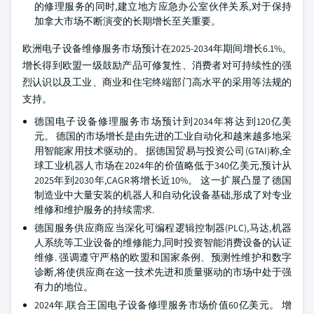
的修理服务的同时,建立地方应急办公室伙伴关系,对于保持
加拿大市场不断演变的长期增长至关重要。
欧洲电子设备维修服务市场预计在2025-2034年期间增长6.1%。
增长得到欧盟一级鼓励产品可修复性、消费者对可持续性的强
烈认识以及工业、商业和住宅终端部门高水平的采用等法规的
支持。
德国电子设备修理服务市场预计到2034年将达到120亿美
元。 德国的市场增长是由先进的工业自动化和越来越多地采
用智能家用技术驱动的。 据德国贸易与投资公司(GTAI)称,全
球工业机器人市场在2024年的价值略低于340亿美元,预计从
2025年到2030年,CAGR将增长近10%。 这一扩展凸显了德国
制造业中大量安装的机器人和自动化设备基础,形成了对专业
维修和维护服务的持续需求.
德国服务供应商应当深化可编程逻辑控制器(PLC),马达,机器
人系统等工业设备的维修能力,同时投资智能消费设备的认证
维修. 强调遵守严格的欧盟和国家条例、预测性维护和数字
诊断,将使供应商在这一技术先进和质量驱动的市场中处于强
有力的地位。
2024年,联合王国电子设备修理服务市场价值60亿美元。 增