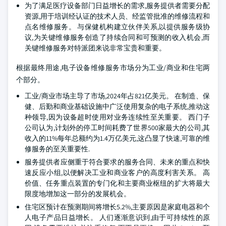
为了满足医疗设备部门日益增长的需求,服务提供者需要分配
资源,用于培训经认证的技术人员、经监管批准的维修流程和
点名维修服务。 与保健机构建立伙伴关系,以提供服务级协
议,为关键维修服务创造了持续合同和可预测的收入机会,而
关键维修服务对特派团来说非常宝贵和重要。
根据最终用途,电子设备维修服务市场分为工业/商业和住宅两
个部分。
工业/商业市场主导了市场,2024年占821亿美元。 在制造、保
健、后勤和商业基础设施中广泛使用复杂的电子系统,推动这
种领导,因为设备超时使用对业务连续性至关重要。 西门子
公司认为,计划外的停工时间耗费了世界500家最大的公司,其
收入的11%每年总额约为1.4万亿美元,这凸显了快速,可靠的维
修服务的至关重要性.
服务提供者应侧重于符合要求的服务合同、未来的重点和快
速反应小组,以便解决工业和商业客户的高度利害关系。 高
价值、任务重点装置的专门化和主要商业枢纽的扩大将最大
限度地增加这一部分的发展机会。
住宅区预计在预测期间将增长5.2%,主要原因是家庭电器和个
人电子产品日益增长。 人们逐渐意识到,由于可持续性的原