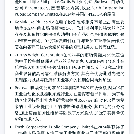
是Koninklijke Philips N.V.,Curtis-Wright公司,Rockwell自动化
公司,Encompass供应链解决方案,以及Forth Corporation
Public Company Limited,在2024年共同占有23.5%的股份.
Koninklijke Philips N.V.在电子设备维修服务市场上占有重要
地位,2024年的市场份额为9.1%。 飞利浦利用其强大的全球
存在及其多样化的保健和消费电子产品组合,提供整体的维修
和维护一体化。 它持续强调创新,并与业务主管单位合作,使
它在向各部门提供快速和可靠的修理服务方面具有优势。
Curtiss-Wright Corporation在2024年的市场份额为5.9%,定位
为电子设备维修服务行业的关键角色. Curtiss-Wright以其在
航空航天和国防电子领域的专门知识而闻名,专门研究工业和
商业设备的高可靠性维修解决方案. 其竞争优势通过先进的
工程能力以及与政府和工业客户的长期合同得到加强.
Rockwell自动化公司在2024年拥有5.3%的市场份额,因为它在
工业自动化以及控制系统行业方面发挥着领导作用。 为了帮
助企业保持盈利能力和运营敏捷性,Rockwell自动化公司为复
杂的工业设备提供全面的维护和修理服务. 其广泛的服务网
络,加上诸如预测性维护等以数字方式提供,加强了其竞争优
势和市场地位。
Forth Corporation Public Company Limited在2024年获得了
2.1%的市场份额,专注于为工业和商业电子修理部门提供服