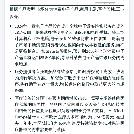
根据产品类型,市场分为消费电子产品,家用电器,医疗器械,工业
设备.
2024年消费电子产品段市场占全球电子设备维修服务市场的
28.7%. 由于越来越多地使用个人设备,例如智能手机、膝上型
计算机和平板电脑,电子设备的维修需求正在增加。 随着电
子市场不断演变,消费者现在也倾向于成本较低的服务,而不
是更换柜台。 如Statista所报告,预计到2030年全球消费电子
产品量将达到85.8亿单位,导致对消费电子产品维修服务的需
求增加.
服务提供者应强调多品牌维修专门知识,并投资于高效、快速
的周转解决方案。 加强数字服务平台和保修验证的维修程
序,将有助于在这个量大,增长迅速的路段中取得更大的市场
份额.
医疗设备部分预计在预测期间增长7.9%。 需要定期维修的医
疗器械的临界性、严格的监管标准以及设备与IOT和AI技术
相结合的日益复杂程度都为这种增长提供了支持。 MeDTech
Europe估计2023年欧洲医疗技术市场约为1,750亿美元. 在过
去十年中,本区域以年均5.4%的速度持续强劲增长,对先进医
疗器械的需求需要专门维修。