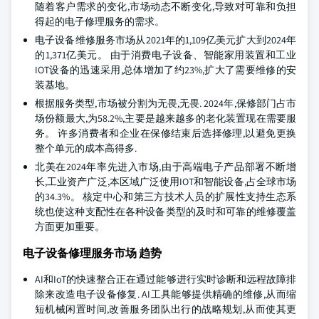
随着客户需求的变化,市场动态不断变化,导致对可靠和负担
得起的电子修理服务的需求。
电子设备维修服务市场从2021年的1,109亿美元扩大到2024年
的1,371亿美元。 由于消费电子设备、智能家用装置和工业
IOT设备的迅速采用,总体增加了约23%,扩大了需要维修的安
装基地。
根据服务类型,市场被分割为无畏,无畏. 2024年,保修部门占市
场份额最大,为58.2%,主要是越来越多的老化装置现在需要服
务。 许多消费者和企业在保修结束后选择修理,以避免更换
整个单元的成本高得多.
北美在2024年率先进入市场,由于高端电子产品部署不断增
长,工业资产广泛,本区域广泛使用IOT和智能设备,占全球市场
的34.3%。 核定中心和第三方技术人员的扩展性支持生态系
统也使这种支配性在各种设备类型的及时和可靠的维修覆盖
方面更加重要。
电子设备修理服务市场 趋势
AI和IoT的快速整合正在通过能够进行实时诊断和远程故障排
除来改造电子设备修复. AI工具能够提供精确的维修,从而缩
短机械闲置时间,改善服务团队出行的战略规划,从而使其更