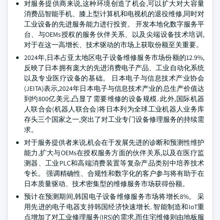
对服务提供商来说,这种环境创造了机会,可以扩大对大容量
消费品智能手机、膝上型计算机和电视机的退役维修,同时对
工业设备的先进服务能力进行投资。 开发本地化数字服务平
台、与OEMs授权的服务伙伴关系、以及尖端设备技术培训,
对于在这一高增长、技术驱动的市场上获取份额至关重要。
2024年,日本占亚太地区电子设备维修服务市场份额的12.9%,
反映了日本拥有庞大的先进消费电子产品、工业自动化系统
以及专业医疗设备的基础。 日本电子与信息技术产业协会
(JEITA)表示,2024年日本电子与信息技术产业的总生产价值达
到约800亿美元,凸显了需要维修的设备规模. 此外,国际机器
人联合会(机器人联合会)将日本列为全球工业机器人业务库
存头三个国家之一,突出了对工业专门设备修理服务的持续需
求。
对于服务提供者来说,机会在于发展先进的诊断和预测性维护
能力,扩大与OEMs在授权服务方面的伙伴关系,以及在医疗监
测器、工业PLC和高端消费装置等复杂产品类别中培养技术
专长。 强调精确性、合规性和数字化的客户参与将有助于在
日本质量驱动、技术密集型的维修服务市场获得份额。
预计在预测期间,韩国电子设备维修服务市场将增长8%。 采
用先进的电子电器支持韩国经济快速增长. 智能制造和IoT重
点增加了对工业修理服务(IRS)的需求,而住宅维修则由地板服