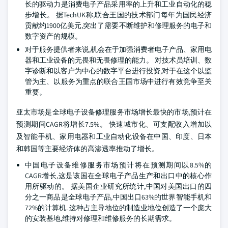
长的驱动力是消费电子产品采用率的上升和工业自动化的稳
步增长。 据TechUK称,联合王国的技术部门每年为国民经济
贡献约1900亿美元,突出了需要不断维护和修理服务的电子和
数字资产的规模。
对于服务提供者来说,机会在于加强消费者电子产品、家用电
器和工业设备的无畏和无畏修理的能力。 对技术员培训、数
字诊断和以客户为中心的数字平台进行投资,对于在这个以监
管为主、以服务为重点的联合王国市场中进行有效竞争至关
重要。
亚太市场是全球电子设备修理服务市场增长最快的市场,预计在
预测期间CAGR将增长7.5%。 快速城市化、可支配收入增加以
及智能手机、家用电器和工业自动化设备在中国、印度、日本
和韩国等主要经济体的高渗透率推动了增长。
中国电子设备维修服务市场预计将在预测期间以8.5%的
CAGR增长,这是该国在全球电子产品生产和出口中的核心作
用所驱动的。 据美国企业研究所统计,中国对美国出口的四
分之一商品是全球电子产品,中国出口63%的世界智能手机和
72%的计算机. 这种占主导地位的制造业地位创造了一个庞大
的安装基地,维持对修理和维修服务的长期需求。