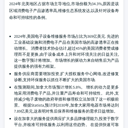
2024年北美地区占据市场主导地位,市场份额为34.3%,原因是该
区域消费电子产品渗透率高,维修生态系统发达,以及针对设备寿
命和可持续性的条例。
2024年,美国电子设备维修服务市场占比为369亿美元. 先进的
工业基础设施和消费电子产品在美国市场的高渗透率正在推
动增长。 消费者技术协会估计,超过45%的美国消费者赞成修
理而不是更换,由于设备成本上升和对环境关注的日益关注,
这一数字预计将增加。 市场增长的驱动力来自销售后为产品
提供服务的强有力框架。
服务供应商需要增加投资,扩大授权服务中心网络,改进修复
诊断,支持环保服务以抓住不断扩大的美国市场.
在预测期间,加拿大市场预计增长5.8%。 增长的动力是更多
地采用消费电子产品,并注重产品寿命和可持续性。 此外,支
持减少电子废物的政府举措和修理权立法加强了这一积极前
景。 根据Statista,预计到2030年,加拿大家用电器市场将达到
7.89亿美元,这表明对售后保养和维修服务的需求日益增加。
设在加拿大的服务提供商应扩大多品牌修理能力,投资于数字
平台,并核准可持续服务,以利用这些趋势。 在提供快速可靠