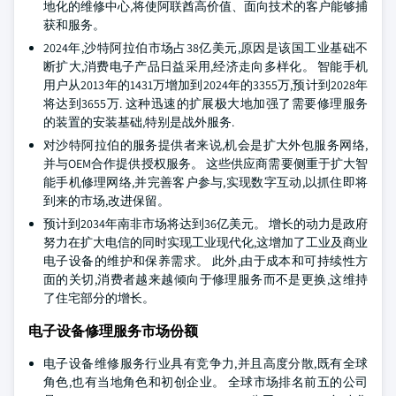
地化的维修中心,将使阿联酋高价值、面向技术的客户能够捕
获和服务。
2024年,沙特阿拉伯市场占38亿美元,原因是该国工业基础不
断扩大,消费电子产品日益采用,经济走向多样化。 智能手机
用户从2013年的1431万增加到2024年的3355万,预计到2028年
将达到3655万. 这种迅速的扩展极大地加强了需要修理服务
的装置的安装基础,特别是战外服务.
对沙特阿拉伯的服务提供者来说,机会是扩大外包服务网络,
并与OEM合作提供授权服务。 这些供应商需要侧重于扩大智
能手机修理网络,并完善客户参与,实现数字互动,以抓住即将
到来的市场,改进保留。
预计到2034年南非市场将达到36亿美元。 增长的动力是政府
努力在扩大电信的同时实现工业现代化,这增加了工业及商业
电子设备的维护和保养需求。 此外,由于成本和可持续性方
面的关切,消费者越来越倾向于修理服务而不是更换,这维持
了住宅部分的增长。
电子设备修理服务市场份额
电子设备维修服务行业具有竞争力,并且高度分散,既有全球
角色,也有当地角色和初创企业。 全球市场排名前五的公司