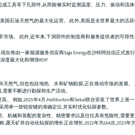
完成工具等下孔部件,从而能够实时监测温度、压力、振动和流
于美国石油天然气的最大化运营。 此外,美国是全世界最大的活
宰市场。 此外,近年来,下洞部件的制造商和服务提供者的可得
管理工具现在将由一家能源服务供应商Saja Energy在沙特阿拉伯正式发行. 
度最大化和增强ROP.
和天然气,但也包括地热、水和矿物勘探,正在推动市场的发展。
料,需要不断进行勘探和生产活动。
,2025年4月,Halliburton和Sekal联合安装了世界上
保证采用单一按钮按键的准确定位,并实时优化钻探参数。
用。 机械和装配的复杂性、精密要求以及往往具有危险性,需要
天矿井自动化钻探的增长正在增长,2022年为164次,2023年为