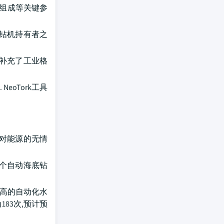
体组成等关键参
跃钻机持有者之
性补充了工业格
NeoTork工具
 对能源的无情
第一个自动海底钻
更高的自动化水
183次,预计预