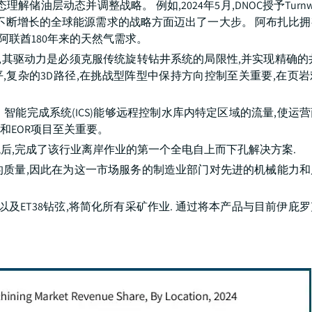
层动态并调整战略。 例如,2024年5月,DNOC授予Turnwel
不断增长的全球能源需求的战略方面迈出了一大步。 阿布扎比拥有
阿联酋180年来的天然气需求。
4年,其驱动力是必须克服传统旋转钻井系统的局限性,并实现精确的
于钻井水平,复杂的3D路径,在挑战型阵型中保持方向控制至关重要,在
GR。 智能完成系统(ICS)能够远程控制水库内特定区域的流量,使
和EOR项目至关重要。
系统后,完成了该行业离岸作业的第一个全电自上而下孔解决方案.
的质量,因此在为这一市场服务的制造业部门对先进的机械能力和
,ET45,以及ET38钻弦,将简化所有采矿作业. 通过将本产品与目前伊