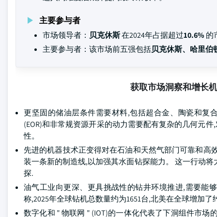
主要参与者
市场领导者：
贝克休斯
在2024年占据超过
10.6%
的
主要参与者：该市场前五强包括
贝克休斯、哈里伯顿、Sa
获取市场洞察和增长
更坚固的储油层条件需要材料,包括超合金、陶瓷和复合
(EOR)和非常规资源开采的动力需要配有复杂的几何元
性。
先进的机器技术正变得对在石油和天然气部门可靠和高效地制造
装一条新的制造线,以加强其水面钻探能力。 这一行动将
探.
油气工业向更深、更具挑战性的钻井环境推进,需要能够承受极
称,2025年全球钻机总数量约为1651台,北美在全球增加了
数字化和 " 物联网 " (IOT)的一体化代表了下洞组