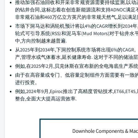
推动加强石油回收和开采非常规资源需要持续监测,以动态理解储油
的钻井合同,这标志着在创造新能源流和支持ADNOC满足
非常规石油和460万亿立方英尺的非常规天然气,足以满足
市场下洞马达和涡轮机预计将以4%的CAGR增长到203
轮式可引导系统(RSS)和泥马车(Mud Motors)对
中,方向控制越来越普遍.
从2025年到2034年,下洞控制系统市场将出现6%的CA
产,管理水或气体蓄水,延长健康寿命. 这对于不同的储油层
例如,在2025年2月,贝克休斯在宣布新的全电海底生产
由于在高容量或专门、低容量定制组件方面需要有一致
进行投资。
例如,2024年9月,Epiroc推出了高精度管钻技术,ET66
整合,全面大大提高运营效率.