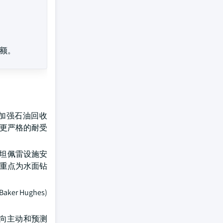
额。
,加强石油回收
有更严格的耐受
兰坦佩雷设施安
略重点为水面钻
Hughes)
转向主动和预测