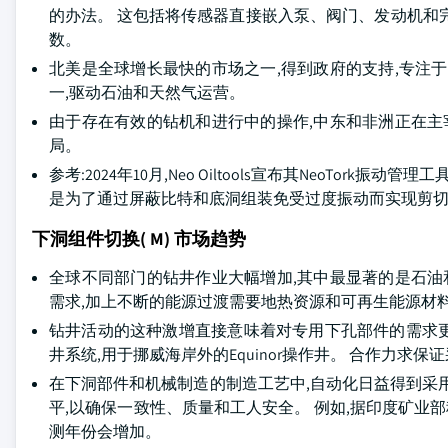
的办法。 这包括将传感器直接嵌入泵、阀门、发动机和
数。
北美是全球增长最快的市场之一,得到政府的支持,专注
一,驱动石油和天然气运营。
由于存在有效的钻机和进行中的操作,中东和非洲正在主
局。
参考:2024年10月,Neo Oiltools宣布其NeoTork振动
是为了通过屏蔽比特和底洞组装免受过度振动而实现剪切深
下洞组件切换( M) 市场趋势
全球不同部门的钻井作业大幅增加,其中最显著的是石油
需求,加上不断的能源过渡需要地热资源和可再生能源材
钻井活动的这种激增直接意味着对专用下孔部件的需求更高。 例如
井系统,用于挪威海岸外的Equinor操作井。 合作力求
在下洞部件和机械制造的制造工艺中,自动化日益得到采
平,以确保一致性、质量和工人安全。 例如,据印度矿业部称,露
测年份会增加。