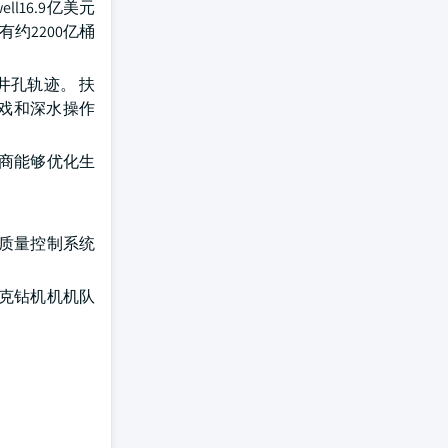
l16.9亿美元
约2200亿桶
井孔轨迹。 扶
页岩戏和深水操作
运营商能够优化生
质量控制系统
庇罗克钻机机机队