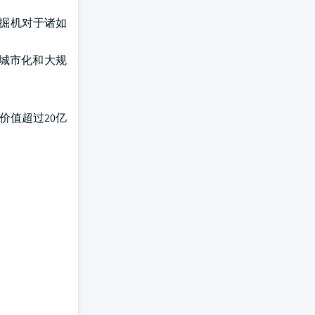
挖掘机对于诸如
的城市化和大规
的价值超过20亿