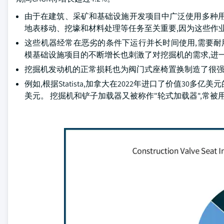
由于在建筑、采矿和基础设施开发项目中广泛使用多种用
地表移动、挖壕和材料处理等任务至关重要,因为这些作
这些机器经常在恶劣的条件下运行并长时间使用,需要耐
模基础设施项目的不断增长也刺激了对挖掘机的需求,进
挖掘机发动机的正常损耗也为阀门式座椅置换制造了很强
例如,根据Statista,加拿大在2022年进口了价值3
美元。 挖掘机和铲子加载器又被称作"轮式加载器",常被用