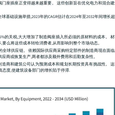
阀门座插座正变得越来越重要。 这些创新旨在优化电力和混合
基础设施举措,2023年的CAGR估计在2024年至2032年间增长超过
5%的关税,大大增加了制造阀座插入所必须的原材料的成本。 
,要么将这些成本转给消费者,从而影响到整个市场动态。
立的全球供应链。 依赖国际供应商采购特定部件的制造商现在面
供应商或恢复生产,两者都涉及额外费用和后勤复杂性。
制造商和建筑公司认为预测成本和规划长期投资具有挑战性。 
慎态度,使建筑设备部门的增长陷于停滞.