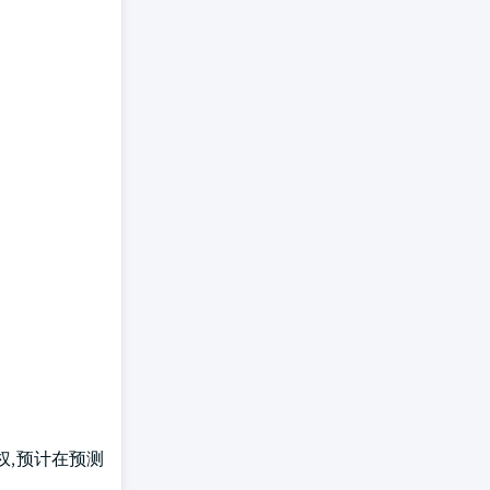
股权,预计在预测