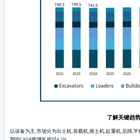
了解关键趋
以设备为主,市场分为出土机,装载机,推土机,起重机,后蹄,平
期间CAGR将增长超过4.2%。