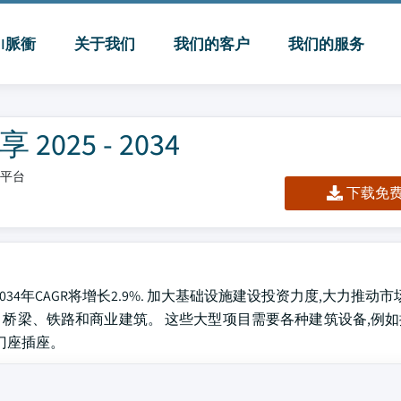
MI脈衝
关于我们
我们的客户
我们的服务
25 - 2034
板/平台
下载免费 
2034年CAGR将增长2.9%. 加大基础设施建设投资力度,大力推动市
桥梁、铁路和商业建筑。 这些大型项目需要各种建筑设备,例
门座插座。