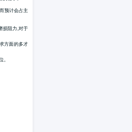
益而预计会占主
磨损阻力,对于
需求方面的多才
位。