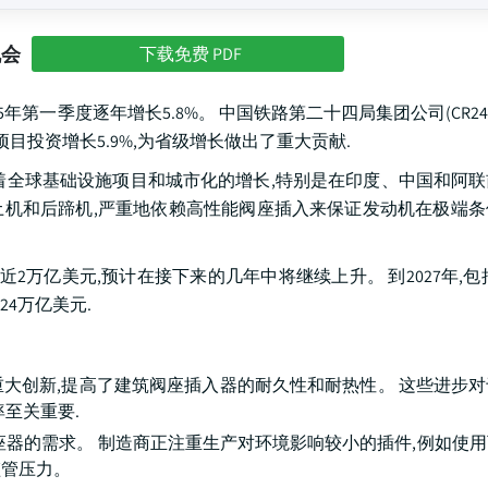
机会
下载免费 PDF
25年第一季度逐年增长5.8%。 中国铁路第二十四局集团公司(CR2
项目投资增长5.9%,为省级增长做出了重大贡献.
着全球基础设施项目和城市化的增长,特别是在印度、中国和阿
推土机和后蹄机,严重地依赖高性能阀座插入来保证发动机在极端
价值接近2万亿美元,预计在接下来的几年中将继续上升。 到2027年,
4万亿美元.
大创新,提高了建筑阀座插入器的耐久性和耐热性。 这些进步
至关重要.
座器的需求。 制造商正注重生产对环境影响较小的插件,例如使
监管压力。