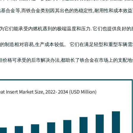
,钴基合金等,而铁合金类别因其出色的热稳定性,耐用性和成本效
为它们能承受内燃机遇到的极端温度和压力. 它们也提供良好的
金的制造相对容易,生产成本较低。 它们在满足轻型和重型车辆
、但价格可承受的后市解决办法,都助长了铁合金在市场上的支配地