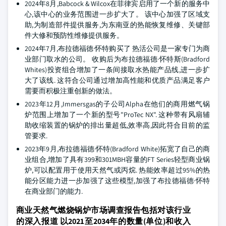
2024年8月,Babcock & Wilcox在菲律宾启用了一个新的服务中
心,该中心的业务范围进一步扩大了。 该中心加强了区域支
助,为制造部件提供服务,为东南亚的热能恢复维修、关键部
件大修和预防性维修提供服务。
2024年7月,布拉德福德·怀特购买了 热活公司是一家专门为商
业部门取水的公司。 收购后为布拉德福德·怀特斯(Bradford
Whites)投资组合增加了一条间接取水热能产品线,进一步扩
大了该线. 这符合公司通过增加高性能和优质产品满足客户
需要而积极注重创新的做法。
2023年12月,Immersgas的子公司Alpha在他们的商用燃气锅
炉范围上增加了一个新的型号"ProTec NX". 这种带有风扇辅
助收缩装置的锅炉的排出量超低,效率高,因此符合目前的监
管要求.
2023年9月,布拉德福德·怀特(Bradford White)拓宽了自己的商
业组合,增加了具有399和301MBH容量的FT Series轻型商业锅
炉,可以配置用于使用天然气或丙烷. 热能效率超过95%的热
能分区能力进一步加强了这些模型,加强了布拉德福德·怀特
在商业部门的能力.
商业天然气燃烧锅炉市场调查报告包括对该行业
的深入报道 以2021至2034年的数量(单位)和收入