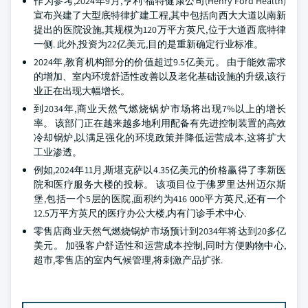
作为参考,2024年9月,亨利·福特健康公司(Henry Ford Health)
宣布兴建了大型底特律扩建工程,其中包括向西大大道以南新
提出的医院设施,其规模为120万平方英尺,位于大道西底特律
一侧. 此外,投资为22亿美元,目的是重新确定行业标准。
2024年,教育机构部分的价值超过9.5亿美元。 由于能效需求
的增加、室内环境舒适性改善以及老化基础设施的升级,该行
业正在出现大幅增长。
到2034年,商业天然气燃烧锅炉市场将出现7%以上的增长
率。 该部门正在越来越多地利用配备有先进控制装置的高效
冷却锅炉,以满足强化的环境政策并降低运营成本,这将扩大
工业渗透。
例如,2024年11月,斯堪克萨以4.35亿美元的价格赢得了李新医
院和医疗服务大楼的投标。 该项目位于佛罗里达州迈尔斯
堡,包括一个5层的医院,面积约为416 000平方英尺,还有一个
12.5万平方英尺的医疗办公大楼,内有门诊手术中心.
零售店商业天然气燃烧锅炉市场预计到2034年将达到20多亿
美元。 加强客户舒适性和运营成本控制,同时方便购物中心,
超市,零售店的室内气候管理,将刺激产品扩张.