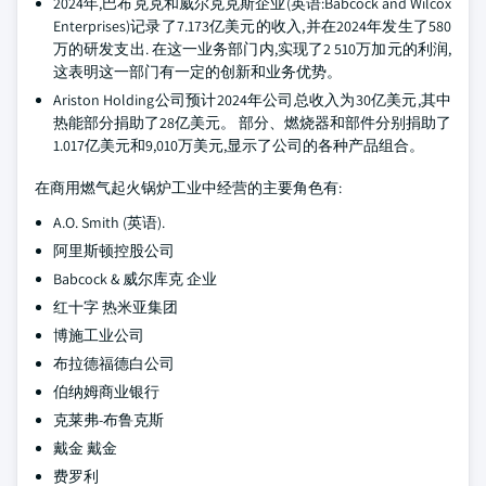
2024年,巴布克克和威尔克克斯企业(英语:Babcock and Wilcox
Enterprises)记录了7.173亿美元的收入,并在2024年发生了580
万的研发支出. 在这一业务部门内,实现了2 510万加元的利润,
这表明这一部门有一定的创新和业务优势。
Ariston Holding公司预计2024年公司总收入为30亿美元,其中
热能部分捐助了28亿美元。 部分、燃烧器和部件分别捐助了
1.017亿美元和9,010万美元,显示了公司的各种产品组合。
在商用燃气起火锅炉工业中经营的主要角色有:
A.O. Smith (英语).
阿里斯顿控股公司
Babcock & 威尔库克 企业
红十字 热米亚集团
博施工业公司
布拉德福德白公司
伯纳姆商业银行
克莱弗-布鲁克斯
戴金 戴金
费罗利