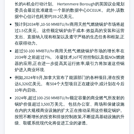
长的AI机会行动计划。 Hertenmere Borough的英国议会规划
委员会最近批准建造一个新的数据中心DC01UK。 此外,该数
据中心估计也耗资约39.2亿美元。
预计到2034年,10-50 MMBTU/hr商用天然气燃烧锅炉市场将超
过1.5亿美元。 这些额定锅炉由于成本-效益高的安装和运营
支出、直接纳入现有框架以及遵守严格的生态任务和框架,正
在获得动力。
超过50-100 MMBTU/hr商用天然气燃烧锅炉市场的增长率在
2034年之前超过7%。 冷凝技术,IoT可控控制以及低NOx燃烧
器的应用,正在进一步提高其运行效率,吸引力将加速这些锅
炉进入商业环境.
例如,2024年9月,加拿大宣布了能源部门的各种项目,潜在投资
达6,326亿美元。 有504个大型项目正在建设中,或计划在今后
10年内启动。
2024年,超过100-250 MMBTU/hr额定容量的商业燃气所发射的
锅炉价值超过3,500万美元。 包括办公室、商场和保健设施
在内的大规模商业设施的扩大正在推动采用这些额定锅炉。
按照不断增长的投资和排放控制政策,不断提高基础设施的升
级、取暖系统现代化将促进工业的渗透。