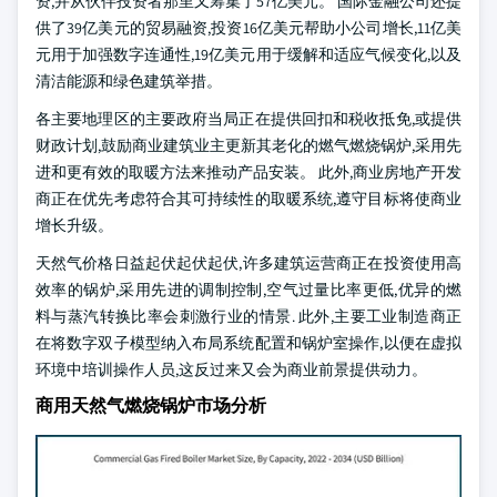
资,并从伙伴投资者那里又筹集了57亿美元。 国际金融公司还提
供了39亿美元的贸易融资,投资16亿美元帮助小公司增长,11亿美
元用于加强数字连通性,19亿美元用于缓解和适应气候变化,以及
清洁能源和绿色建筑举措。
各主要地理区的主要政府当局正在提供回扣和税收抵免,或提供
财政计划,鼓励商业建筑业主更新其老化的燃气燃烧锅炉,采用先
进和更有效的取暖方法来推动产品安装。 此外,商业房地产开发
商正在优先考虑符合其可持续性的取暖系统,遵守目标将使商业
增长升级。
天然气价格日益起伏起伏起伏,许多建筑运营商正在投资使用高
效率的锅炉,采用先进的调制控制,空气过量比率更低,优异的燃
料与蒸汽转换比率会刺激行业的情景. 此外,主要工业制造商正
在将数字双子模型纳入布局系统配置和锅炉室操作,以便在虚拟
环境中培训操作人员,这反过来又会为商业前景提供动力。
商用天然气燃烧锅炉市场分析