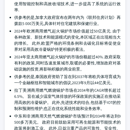
使用智能控制和高效收缩技术,进一步提高了系统的运行效
率.
供参考的是,加拿大政府宣布在两年内为《联邦住房计划》再
拨款5 000万美元,具体针对住宅建筑和保健行业。
2024年欧洲商用燃气起火锅炉市场价值超过50亿美元. 由于
各种政策、新技术和能源模式的变化,本区域正在出现相当大
的增长。 此外,欧盟严格的环境条例和去碳化目标将促使业
界对采用高效冷凝锅炉持更积极的看法。
2024年亚太商用燃气起火锅炉的市场份额超过40%. 政府采取
有利的政策,同时迅速发展城市,取暖的必要性,增加政府对基
础设施的投资,将影响积极的商业前景。
供参考的是,泰国政府资助了旨在到2037年将欧共体培育成为
一个金融枢纽和智能城市的倡议,2023年9月以44亿美元。
拉丁美洲商用燃气燃烧锅炉市场在2034年的CAGR增长超过
6.5%。 旨在减少温室气体排放的环保政策的实施正在推动采
用高效的冷凝锅炉。 此外,先进技术的结合,包括基于IOT的控
制和预测性维护,也正在优化系统性能和业务效率。
中东和非洲商用天然气燃烧锅炉市场预计到2034年将达到9
500多万美元。 政府目前鼓励采用可再生能源和节能技术的
政策将刺激工业。 此外,日益注重产品的可靠性、安全性、