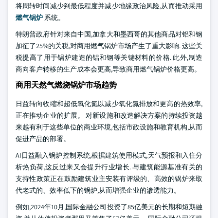
将周转时间减少到最低程度并减少地缘政治风险,从而推动采用
燃气锅炉
系统。
特朗普政府针对来自中国,加拿大和墨西哥的其他商品对铝和钢
加征了25%的关税,对商用燃气锅炉市场产生了重大影响. 这些关
税提高了用于锅炉建造的铝和钢等关键材料的价格. 此外,制造
商向客户转移的生产成本会更高,导致商用燃气锅炉价格更高。
商用天然气燃烧锅炉市场趋势
日益转向收缩和超低氧化氮以减少氧化氮排放和更高的热效率,
正在推动企业的扩展。 对新设施和改造解决方案的持续投资越
来越有利于这些单位的商业环境,包括市政设施和教育机构,从而
促进产品的部署。
AI日益融入锅炉控制系统,根据建筑使用模式,天气预报和入住分
析热负荷,这反过来又会提升行业增长. 与建筑能源基准有关的
支持性政策正在鼓励建筑业主安装有评级的、高效的锅炉来取
代老式的、效率低下的锅炉,从而增强企业的渗透能力。
例如,2024年10月,国际金融公司投资了85亿美元的长期和短期融