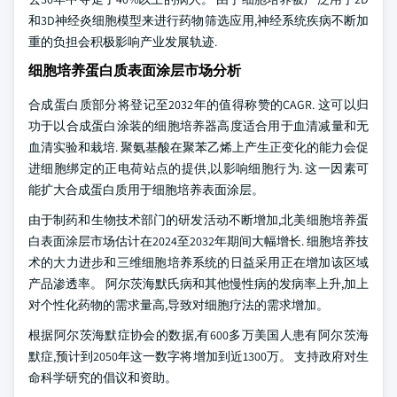
和3D神经炎细胞模型来进行药物筛选应用,神经系统疾病不断加
重的负担会积极影响产业发展轨迹.
细胞培养蛋白质表面涂层市场分析
合成蛋白质部分将登记至2032年的值得称赞的CAGR. 这可以归
功于以合成蛋白涂装的细胞培养器高度适合用于血清减量和无
血清实验和栽培. 聚氨基酸在聚苯乙烯上产生正变化的能力会促
进细胞绑定的正电荷站点的提供,以影响细胞行为. 这一因素可
能扩大合成蛋白质用于细胞培养表面涂层。
由于制药和生物技术部门的研发活动不断增加,北美细胞培养蛋
白表面涂层市场估计在2024至2032年期间大幅增长. 细胞培养技
术的大力进步和三维细胞培养系统的日益采用正在增加该区域
产品渗透率。 阿尔茨海默氏病和其他慢性病的发病率上升,加上
对个性化药物的需求量高,导致对细胞疗法的需求增加。
根据阿尔茨海默症协会的数据,有600多万美国人患有阿尔茨海
默症,预计到2050年这一数字将增加到近1300万。 支持政府对生
命科学研究的倡议和资助。