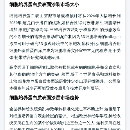
细胞培养蛋白质表面涂装市场大小
细胞培养蛋白表面穿戴市场规模预计将从2024年大幅增长到
2032年,这是由于潜在的优势,如粘合性得到改进,原生细胞增长
增加,细胞扩散率高等. 三维培养方法对于模拟内生的形态效应
的不断增长的需求会推动市场扩张,因为3D细胞培养的collagen
涂层可用于研究3D微观环境中的细胞发育和分化. 细胞培养用
细胞外基质蛋白涂层成为细胞培养实验室中常见的程序,用于受
体-韧带结合研究和其他应用.
高度强调干细胞研究以取代被损坏或有病的细胞,是帕金森病和
其他疾病的治疗方向的突破. 然而,鉴于全世界食品和燃料价格
上涨,细胞培养蛋白质表面涂层业注定会出现轻微障碍。 公司资
本投资的减少还可能导致今后几年技术开发的薄弱。
细胞培养蛋白质表面涂层市场趋势
全世界神经系统紊乱导致年龄标准化死亡率不断上升,这推动了
对细胞培养蛋白表面涂层的需求。 根据欧洲神经学学院,神经系
统疾病在生命的某个阶段影响到近三分之一的人. 这种疾病在过
去30年中夺走了40%以上的病人。 由于细胞培养被广泛用于2D