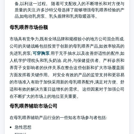
备,以利这一过程。 随着可支配收入的不断增长和对方便与
质量的关注,许多沙特父母选择了能够增强母乳喂养经验的产
品,如电动乳房泵、乳头盾牌和乳房取暖器等。
母乳喂养市场份额
市场具有竞争力,既有全球品牌和规模较小的地方公司混合而成.
公司的关键战略包括投资于创新的母乳喂养产品,如效率较高的
先进乳房泵;
可穿胸泵
用于无手抽水,以及改善舒适性的配件,如
人机学护理枕头和乳头奶油. 此外,与保健提供者、产科诊所和
养育子女影响者的伙伴关系在整合这些创新和扩大市场覆盖面
方面发挥着关键作用。 对安全有效的产品的监管支持和更容易
的市场准入有助于加快采用新的母乳喂养配件,满足对方便、舒
适和有效的解决方案日益增长的需求。 这些因素对于加强公司
在不断扩大的市场上的地位至关重要。
母乳喂养辅助市场公司
在母乳喂养辅助产品行业的一些知名市场参与者包括:
急性思想