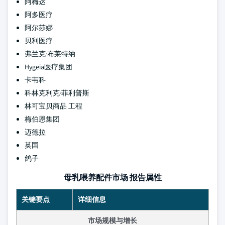
阿梅达
阿多医疗
阿尔莎娜
贝利医疗
弗兰克·布莱特纳
Hygeia医疗集团
卡韦科
科林克利克·菲利普斯
林可宝贝商品 工程
梅伯恩集团
迈德拉
英国
鸽子
母乳喂养配件市场 报告属性
关键要点
详细信息
市场规模与增长