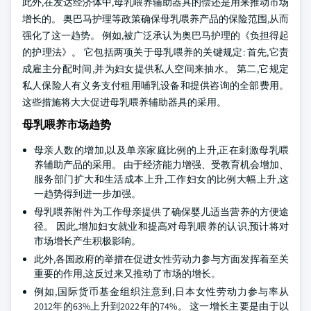
此外,在发达经济体中,母乳喂养辅助器具的偿还是用来推动市场
增长的。 奥巴马护理等政策确保母乳喂养产品的保险范围,从而
强化了这一趋势。 例如,被广泛承认为奥巴马护理的《负担得起
的护理法》。 它包括两项关于母乳喂养的关键规定: 首先,它责
成雇主分配时间,并为妇女提供私人空间来抽水。 第二,它规定
私人保险人有义务支付租用哺乳设备和提供咨询的全部费用。
这些措施将大大促进母乳喂养辅助器具的采用。
母乳喂养市场趋势
母亲人数的增加,以及单亲家庭比例的上升,正在刺激母乳喂
养辅助产品的采用。 由于经济能力增强、受教育机会增加、
服务部门扩大和生活成本上升,工作妇女的比例大幅上升,这
一趋势得到进一步加强。
母乳喂养附件为工作母亲提供了确保婴儿适当营养的方便途
径。 因此,增加妇女就业和提高对母乳喂养的认识,预计将对
市场增长产生积极影响。
此外,各国政府的举措在促进女性劳动力参与方面发挥着至关
重要的作用,这反过来又推动了市场的增长。
例如,国际货币基金组织注意到,日本女性劳动力参与率从
2012年的63%上升到2022年的74%。 这一增长主要是由于以