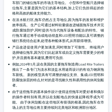
车部门的铺位拖车的市场主导地位。 小型和中型船只选择铺
位拖车,主要是因为它们的基本结构,加上它们负担得起的价
格和高效的船体支持能力。
在淡水航行区,拖车仍然占主导地位,因为拖车的发射和维护
效率很高。 生产公司通过材料轻量级改进铺面拖车技术并完
成防腐蚀防护,同时提供与当代拖车设备相配合的特性。 铺
行拖车通过将手动或电动绞盘和LED照明功能以及可调整的
铺行系统结合起来,处理各种船体形式,从而获得增强。
产品改进促使用户更加满意,同时增加了可靠性。 终端用户
选择铺位拖车,因为它们比起滚车或自定义拖车需要更少的维
护,并且拥有基本建筑,费用可负担.
例如,2024年5月,设在美国的主要拖车制造商Load Rite Trailers
推出了一条专门为淡水和淡盐水用途而设计的有动力钢床拖
车新线。 新的模型具有可调整的铺位支持、集成LED照明和
防腐蚀涂层的特点,针对的是寻找耐久性和易用性的休闲划船
者。
由于这些拖车的基本操作设计使得这些拖车对爱好者和偶尔
的操作者特别有用,所以在划船地点的快速起降程序成为可
能。 由于休闲划船在这些地区有很强的根基,因此拖车在市
场上的主导地位将主要持续到北美地区和欧洲部分地区.