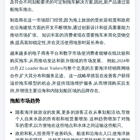
及符合不同划船要求的可定制拖车解决方案,因此,新产品通过装
船拖车推出。
制造商在这一市场部门经营,因为海上旅游的受欢迎程度和政府
在沿海建筑方面的开支不断增加,通过创新设计和提高重量能力
推动市场扩张。 知识丰富的消费者现在需要拖车来简化货物交
换,提高装卸稳定性,并在灵活使用地形时延长寿命。
越来越多的电子商务平台和数字市场使消费者能够在线比较和
购买拖车,从而推动发达和新兴领域的市场发展。 例如,2024年
10月,EZ Loader Boat Trailers与整个北美的主要海洋经销商网络
合作,扩大其分布和服务足迹。 这一战略举措旨在改善客户获得
溢价拖车模型的机会,并提供现场维护服务,从而增强购买后支
持,并增强主要沿海和内陆划船区域的品牌存在。
拖船市场趋势
随着海洋旅游业的发展,更多的游客正在从事划船活动,导致
个人自来水器的所有权和租赁量增加. 这种趋势增加了对拖
车的需求,以方便地在这些地点和水体之间运输这些船只。
政府和私人投资用于改善码头、船道和沿海出入口,使海洋旅