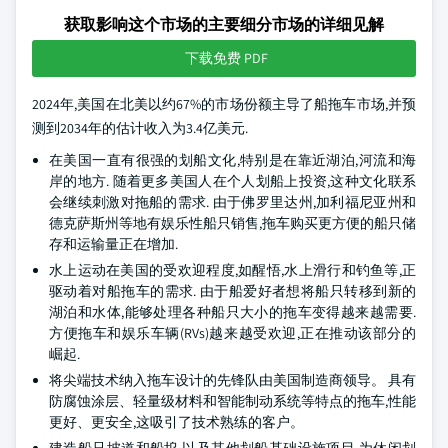
获取影响这个市场的主要细分市场的详细见解
下载免费 PDF
2024年,美国在北美以约67%的市场份额主导了船拖车市场,并预
测到2034年的估计收入为3.4亿美元.
在美国一直有很强的划船文化,特别是在靠近湖泊,河流和海
岸的地方. 随着更多美国人在个人划船上投资,这种文化联系
会继续刺激对拖船的需求. 由于佛罗里达州,加利福尼亚州和
德克萨斯州等地有娱乐性船只销售,拖车购买更方便的船只储
存和运输量正在增加.
水上运动在美国的受欢迎程度,如醒悟,水上滑行和钓鱼等,正
驱动着对船拖车的需求. 由于船爱好者想将船只转移到新的
湖泊和水体,能够处理各种船只大小的拖车变得越来越需要.
方便拖车和娱乐车辆(RVs)越来越受欢迎,正在推动该部分的
崛起.
将尖端技术纳入拖车设计的先锋队由美国制造商领导。 具有
防腐蚀涂层、轻量级材料和智能制动系统等特点的拖车,性能
更好、更安全,这吸引了技术熟练的客户。