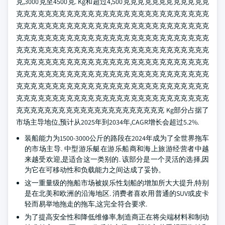
克,3000克至4500克. Kg和超过4,500克克克克克克克克克克克克
克克克克克克克克克克克克克克克克克克克克克克克克克克克
克克克克克克克克克克克克克克克克克克克克克克克克克克克
克克克克克克克克克克克克克克克克克克克克克克克克克克克
克克克克克克克克克克克克克克克克克克克克克克克克克克克
克克克克克克克克克克克克克克克克克克克克克克克克克克克
克克克克克克克克克克克克克克克克克克克克克克克克克克克
克克克克克克克克克克克克克克克克克克克克克克克克克克克
克克克克克克克克克克克克克克克克克克克克克克克克克克克
克克克克克克克克克克克克克克克克克克克克克 Kg部分占据了
市场主导地位,预计从2025年到2034年,CAGR增长会超过5.2%.
装船能力为1500-3000公斤的路段在2024年成为了全世界拖车
的市场主导. 中型游乐艇在游乐船商和海上旅游经营者中越
来越受欢迎,是适合这一类别的. 该部分是一个灵活的选择,因
为它在可移动性和负载能力之间达成了妥协。
这一重量级的拖船市场被娱乐性划船的增加所大大提升,特别
是在北美和欧洲的沿海地区. 消费者喜欢用普通的SUV或皮卡
轻而易举地拖走的拖车,这完全符合要求.
为了提高安全性和降低维修率,制造商正在将尖端材料和制动