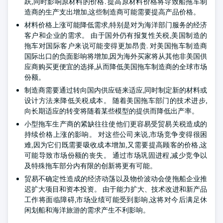
跃,同时影响原材料的价格. 提高原材料价格将导致船拖车制
造商的生产支出增加,这些制造商可能需要提高产品价格。
材料价格上涨可能降低需求,特别是对为海洋部门服务的经济
客户和企业的需求。 由于国外仍有报复性关税,美国制造的
拖车对国际客户来说可能变得更加昂贵. 对美国拖车制造商
国际出口的负面影响将增加,因为海外买家将从其他非美国供
应商购买更便宜的选择,从而降低美国拖车制造商的全球市场
份额。
制造商需要通过转向国内供应链来适应,同时制定新的材料或
设计方法来降低关税成本。 随着美国拖车部门的技术进步,
向长期适应的转变将随着某些模型的提供而降低出产率。
小型拖车生产商的紧缺往往使他们更容易受贸易关税造成的
持续价格上涨的影响。 对这些公司来说,市场竞争变得很困
难,因为它们既需要吸收成本增加,又需要提高顾客的价格,这
可能导致市场份额的丧失。 通过市场巩固进程,减少竞争以
及特殊拖车部分内有限的创新将更有可能。
贸易不确定性造成的经济动荡以及物价波动会使拖船企业推
迟扩大项目和资本投资。 由于能力扩大、技术改进和新产品
工作将面临障碍,市场业绩可能受到影响,这将对今后满足休
闲划船和海洋旅游的需求产生不利影响。