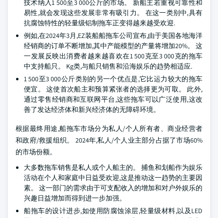
技术纳入1 500至3 000公斤的市场。 新船主若重视可靠性和
易性,就会发现这些发展非常有吸引力。 在这一类别中,具有
抗腐蚀特性的轻量级铝制拖车正变得越来越受欢迎.
例如,在2024年3月,EZ装船船拖车公司宣布,由于美国各地海洋
经销商的订单不断增加,其中产能模型的产量将增加20%。 这
一发展反映出消费者越来越喜欢在1 500克至3 000克的拖车
中支持船只。 Kg类,与船只销售和沿海娱乐的趋势相适应.
1 500至3 000公斤类别的另一个优点是,它比运力较大的拖车
便宜。 这使首次船主和预算紧张者的选择更为可取。 此外,
通过零售经销商和互联网平台,这些拖车可以广泛使用,这改
善了发达经济体和新兴经济体的无障碍环境。
根据最终用途,船拖车市场分为私人/个人所有者、商业经营者
和政府/救援组织。 2024年,私人/个人业主部分占据了市场60%
的市场份额。
大多数拖车销售是私人或个人船主的。 捕鱼和划船作为娱乐
活动在个人和家庭中日益受欢迎,这是推动这一趋势的主要因
素。 这一部门的需求由于可支配收入的增加和对户外娱乐的
兴趣日益增加而得到进一步加强。
船拖车的设计进步,如使用防腐蚀涂层,轻量级材料,以及LED