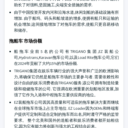
助长了对强料,坚固施工,尖端安全措施的需求.
由于中国投资开发内河和沿海水道,休闲划船的基础设施有所
增加. 由于船坞、码头和船坡道的增多,使拥有船只和运输的
机会增加;这间接地增加了对拖车的需求,使船只更容易移动
和储存。
拖船车 市场份额
船拖车业前5名的公司有TRIGANO集团,EZ装船公
司,Hydrotrans,Karavan拖车公司,以及Load Rite拖车公司,它们
在2024年贡献了大约15%的市场份额.
TRIGANO集团在娱乐车辆行业的强大声誉和广泛的欧洲影响
力,将确保它仍然是船拖车市场的主要参与者. 需要依赖性和
设计自由的娱乐消费者由TRIGANO服务,该公司拥有制造轻量
级和稳健拖车的公司. 它强调在欧洲重要的划船地区发展,加
强了它作为入港和中程拖车主要供应商的地位。
EZ装船拖车公司因其高质量和可适应的拖车解决方案而继续
在全球拖车市场上占主导地位. EZ Loader因为OEMs和终端客
户提供可定制和适合定制的拖车而出名,同时遵守严格的监管
要求。 整个北美和国外的造船者和娱乐消费者都开始相信
它,因为它有能力将创新与强大的工程结合起来。