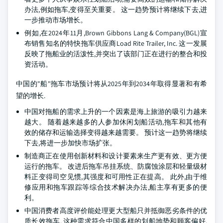
办法,例如拖车,变得至关重要。 这一趋势预计将继续下去,进
一步推动市场增长。
例如,在2024年11月,Brown Gibbons Lang & Company(BGL)宣
布销售知名的特快拖车供应商Load Rite Trailer, Inc. 这一发展
反映了拖船业的活泼性,并突出了该部门正在进行的整合和投
资活动。
中国的"船"拖车市场预计将从2025年到2034年取得显著和有希
望的增长.
中国对拖船的需求上升的一个因素是海上旅游的吸引力越来
越大。 随着越来越多的人参加休闲划船活动,拖车和其他有
效的储存和运输选择变得越来越需要。 预计这一趋势将继续
下去,将进一步加快市场扩张。
制造商正在使用创新材料和设计要素来生产更有效、更方便
运行的拖车。 改进后拖车吊挂系统、防腐蚀涂层和轻量级材
料正变得司空见惯,其强度和可用性正在提高。 此外,由于维
修应用和拖车跟踪等综合技术解决办法,船主享有更多的便
利。
中国消费者高度评价能处理更大型船只并抵御恶劣条件的优
质长效拖车. 这种需求符合中国多样的划船地势和顾客偏好,