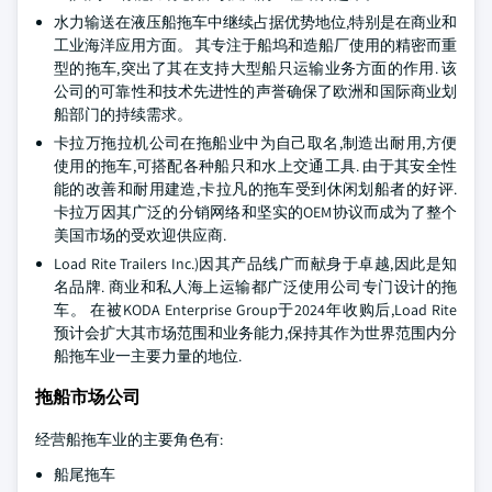
水力输送在液压船拖车中继续占据优势地位,特别是在商业和
工业海洋应用方面。 其专注于船坞和造船厂使用的精密而重
型的拖车,突出了其在支持大型船只运输业务方面的作用. 该
公司的可靠性和技术先进性的声誉确保了欧洲和国际商业划
船部门的持续需求。
卡拉万拖拉机公司在拖船业中为自己取名,制造出耐用,方便
使用的拖车,可搭配各种船只和水上交通工具. 由于其安全性
能的改善和耐用建造,卡拉凡的拖车受到休闲划船者的好评.
卡拉万因其广泛的分销网络和坚实的OEM协议而成为了整个
美国市场的受欢迎供应商.
Load Rite Trailers Inc.)因其产品线广而献身于卓越,因此是知
名品牌. 商业和私人海上运输都广泛使用公司专门设计的拖
车。 在被KODA Enterprise Group于2024年收购后,Load Rite
预计会扩大其市场范围和业务能力,保持其作为世界范围内分
船拖车业一主要力量的地位.
拖船市场公司
经营船拖车业的主要角色有:
船尾拖车