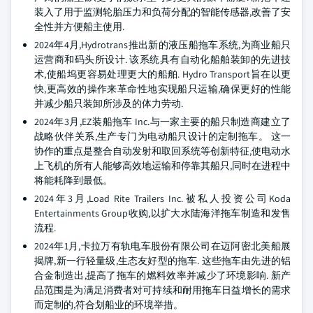
装入了用于监测轮胎压力和负荷分配的智能传感器,改善了安
全性并方便船主使用.
2024年4月,Hydrotrans推出新的液压船拖车系统,为商业船只
运营商和码头所设计. 该系统具有自动化船舶装卸的先进技
术,使船坞更容易处理更大的船舶. Hydro Transport旨在以更
快,更高效的操作来革命性地实现船只运输,确保更好的性能
并减少船只装卸所涉及的体力劳动.
2024年3月,EZ装船拖车 Inc.与一家主要的船只制造商建立了
战略伙伴关系,生产专门为电动船只设计的定制拖车。 这一
协作的重点是整合自动发射和取回系统等创新特征,使电动水
上飞机的所有人能够高效地运输和停靠其船只,同时在进程中
将能耗降到最低。
2024年3月,Load Rite Trailers Inc.被私人投资公司Koda
Entertainments Group收购,以扩大水陆海洋拖车制造和发售
流程.
2024年1月,卡拉万有轨电车股份有限公司在迈阿密北美船展
揭牌,新一行轻量级,生态友好型的拖车. 这些拖车由先进的铝
合金制造出,提高了拖车的燃料效率并减少了环境影响. 新产
品范围是为满足消费者对可持续和耐用拖车日益增长的需求
而定制的,符合划船业的环境举措。