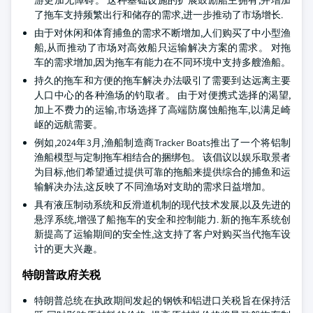
游更加无障碍。 这种基础设施的扩展鼓励船主拥有,并增加
了拖车支持频繁出行和储存的需求,进一步推动了市场增长.
由于对休闲和体育捕鱼的需求不断增加,人们购买了中小型渔
船,从而推动了市场对高效船只运输解决方案的需求。 对拖
车的需求增加,因为拖车有能力在不同环境中支持多艘渔船。
持久的拖车和方便的拖车解决办法吸引了需要到达远离主要
人口中心的各种渔场的钓取者。 由于对便携式选择的渴望,
加上不费力的运输,市场选择了高端防腐蚀船拖车,以满足崎
岖的远航需要。
例如,2024年3月,渔船制造商Tracker Boats推出了一个将铝制
渔船模型与定制拖车相结合的捆绑包。 该倡议以娱乐取景者
为目标,他们希望通过提供可靠的拖船来提供综合的捕鱼和运
输解决办法,这反映了不同渔场对支助的需求日益增加。
具有液压制动系统和反滑道机制的现代技术发展,以及先进的
悬浮系统,增强了船拖车的安全和控制能力. 新的拖车系统创
新提高了运输期间的安全性,这支持了客户对购买当代拖车设
计的更大兴趣。
特朗普政府关税
特朗普总统在执政期间发起的钢铁和铝进口关税旨在保持活