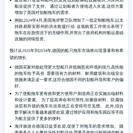
建造船只坡道和船坞,以及其他划船基础设施项目,为休闲划
船业提供了支持。 通过让划船者方便地进入水道,这些方案
增加了美国对划船拖车的需求.
例如,2024年4月,美国海岸警卫队增加了一批定制船拖车,以支
持路易斯安那州的洪水救援行动. 这项购置工作突出表明了
拖车在应急情况下的关键作用,并突出了政府机构对船运基础
设施的持续投资。
预计从2025年到2034年,德国的船只拖车市场将出现显著和有希
望的增长.
德国买家对能处理更大型船只并抵御恶劣环境的强力,高性能
的拖车给予高价. 需要强有力的材料、耐用建筑和尖端安全
措施来满足这一要求,这符合德国不同的划船环境和客户的偏
好。
为了使船拖车更有效和更方便用户,制造商正在实施尖端材料
和设计要素。 为了提高寿命和可用性,轻量级材料、防腐蚀
涂层和升级的拖车吊挂系统正在变得司空见惯。 此外,综合
数字解决方案越来越受欢迎,通过维护应用和拖车跟踪等手段
为船主提供了更多的便利.
海洋旅游在德国日益受欢迎,促使了对拖车的需求增加。 随
着更多个人从事娱乐性划船活动,需要高效的运输和储存解决