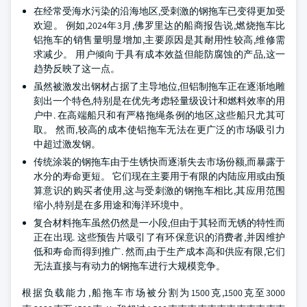
在经常受海水污染的沿海地区,受刺激的钢拖车已变得更加受
欢迎。 例如,2024年3月,佛罗里达的船商报告说,燃烧拖车比
铝拖车的销售量明显增加,主要原因是其耐用性较高,维修需
求减少。 用户倾向于具有成本效益但能防腐蚀的产品,这一
趋势反映了这一点。
虽然被激发出钢材占据了主导地位,但铝制拖车正在逐渐地雕
刻出一个特色,特别是在优先考虑轻量级设计和燃料效率的用
户中. 在高端船只和有严格拖绳条例的地区,这些船只尤其可
取。 然而,较高的成本使铝拖车无法在更广泛的市场吸引力
中超过激发钢。
传统涂装的钢拖车由于生锈快而逐渐失去市场份额,而暴露于
水分的寿命更短。 它们现在主要用于有限的内陆应用或由预
算意识的购买者使用,这与受刺激的钢拖车相比,其应用范围
缩小,特别是在多用途和海洋环境中。
复合材料拖车虽然仍然是一小段,但由于其轻而无锈的特性而
正在出现. 这些预告片吸引了有环保意识的消费者,并因维护
低和寿命而得到推广. 然而,由于生产成本高和供应有限,它们
无法直接与有动力的钢拖车进行大规模竞争。
根据负载能力,船拖车市场被分割为1500克,1500克至3000