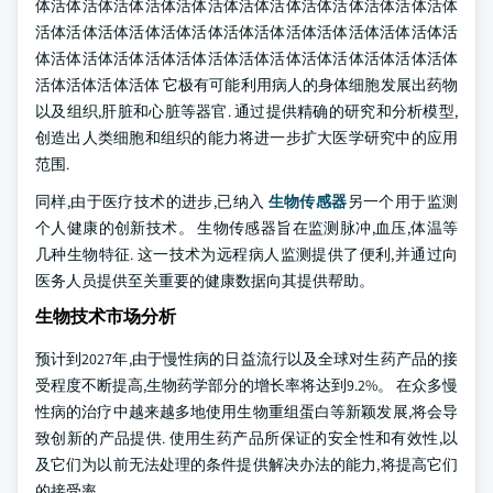
体活体活体活体活体活体活体活体活体活体活体活体活体活体
活体活体活体活体活体活体活体活体活体活体活体活体活体活
体活体活体活体活体活体活体活体活体活体活体活体活体活体
活体活体活体活体 它极有可能利用病人的身体细胞发展出药物
以及组织,肝脏和心脏等器官. 通过提供精确的研究和分析模型,
创造出人类细胞和组织的能力将进一步扩大医学研究中的应用
范围.
同样,由于医疗技术的进步,已纳入
生物传感器
另一个用于监测
个人健康的创新技术。 生物传感器旨在监测脉冲,血压,体温等
几种生物特征. 这一技术为远程病人监测提供了便利,并通过向
医务人员提供至关重要的健康数据向其提供帮助。
生物技术市场分析
预计到2027年,由于慢性病的日益流行以及全球对生药产品的接
受程度不断提高,生物药学部分的增长率将达到9.2%。 在众多慢
性病的治疗中越来越多地使用生物重组蛋白等新颖发展,将会导
致创新的产品提供. 使用生药产品所保证的安全性和有效性,以
及它们为以前无法处理的条件提供解决办法的能力,将提高它们
的接受率。