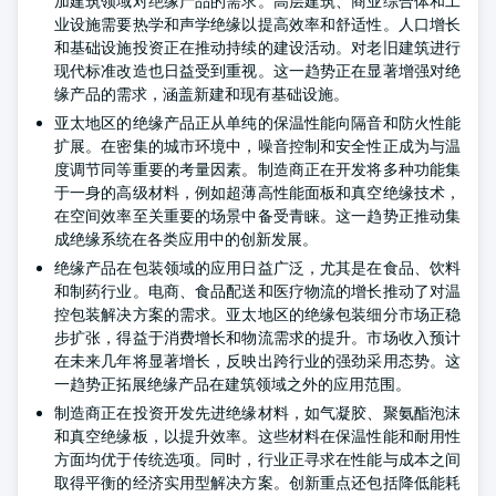
加建筑领域对绝缘产品的需求。高层建筑、商业综合体和工
业设施需要热学和声学绝缘以提高效率和舒适性。人口增长
和基础设施投资正在推动持续的建设活动。对老旧建筑进行
现代标准改造也日益受到重视。这一趋势正在显著增强对绝
缘产品的需求，涵盖新建和现有基础设施。
亚太地区的绝缘产品正从单纯的保温性能向隔音和防火性能
扩展。在密集的城市环境中，噪音控制和安全性正成为与温
度调节同等重要的考量因素。制造商正在开发将多种功能集
于一身的高级材料，例如超薄高性能面板和真空绝缘技术，
在空间效率至关重要的场景中备受青睐。这一趋势正推动集
成绝缘系统在各类应用中的创新发展。
绝缘产品在包装领域的应用日益广泛，尤其是在食品、饮料
和制药行业。电商、食品配送和医疗物流的增长推动了对温
控包装解决方案的需求。亚太地区的绝缘包装细分市场正稳
步扩张，得益于消费增长和物流需求的提升。市场收入预计
在未来几年将显著增长，反映出跨行业的强劲采用态势。这
一趋势正拓展绝缘产品在建筑领域之外的应用范围。
制造商正在投资开发先进绝缘材料，如气凝胶、聚氨酯泡沫
和真空绝缘板，以提升效率。这些材料在保温性能和耐用性
方面均优于传统选项。同时，行业正寻求在性能与成本之间
取得平衡的经济实用型解决方案。创新重点还包括降低能耗