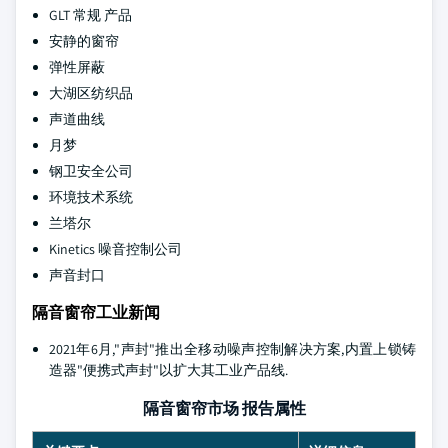
GLT 常规 产品
安静的窗帘
弹性屏蔽
大湖区纺织品
声道曲线
月梦
钢卫安全公司
环境技术系统
兰塔尔
Kinetics 噪音控制公司
声音封口
隔音窗帘工业新闻
2021年6月,"声封"推出全移动噪声控制解决方案,内置上锁铸
造器"便携式声封"以扩大其工业产品线.
隔音窗帘市场 报告属性