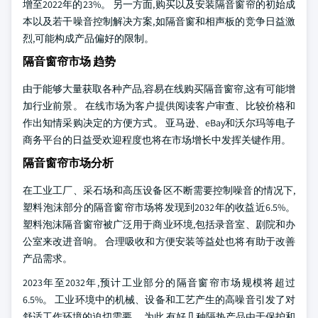
增至2022年的23%。 另一方面,购买以及安装隔音窗帘的初始成
本以及若干噪音控制解决方案,如隔音窗和相声板的竞争日益激
烈,可能构成产品偏好的限制。
隔音窗帘市场 趋势
由于能够大量获取各种产品,容易在线购买隔音窗帘,这有可能增
加行业前景。 在线市场为客户提供阅读客户审查、比较价格和
作出知情采购决定的方便方式。 亚马逊、eBay和沃尔玛等电子
商务平台的日益受欢迎程度也将在市场增长中发挥关键作用。
隔音窗帘市场分析
在工业工厂、采石场和高压设备区不断需要控制噪音的情况下,
塑料泡沫部分的隔音窗帘市场将发现到2032年的收益近6.5%。
塑料泡沫隔音窗帘被广泛用于商业环境,包括录音室、剧院和办
公室来改进音响。 合理吸收和方便安装等益处也将有助于改善
产品需求。
2023年至2032年,预计工业部分的隔音窗帘市场规模将超过
6.5%。 工业环境中的机械、设备和工艺产生的高噪音引发了对
舒适工作环境的迫切需要。 为此,有好几种隔热产品由于保护和