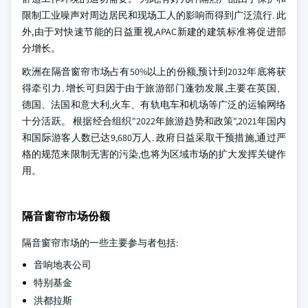
限制工业噪声对周边居民和现场工人的影响而得到广泛流行. 此
外,由于对快速节能的日益重视,APAC新建的建筑标准将促进部
分增长。
欧洲在隔音窗帘市场占有50%以上的份额,预计到2032年底将获
得牵引力. 增长可归因于由于旅游部门蓬勃发展,主要在英国、
德国、法国和意大利,火车、有轨电车和机场等广泛的运输网络
十分活跃。 根据经合组织"2022年旅游趋势和政策",2021年国内
和国际游客人数已达9,680万人. 政府日益采取干预措施,通过严
格的规范来限制无害的污染,也将为区域市场的扩大发挥关键作
用。
隔音窗帘市场份额
隔音窗帘市场的一些主要参与者包括:
音响地表公司
特别基金
洪都拉斯