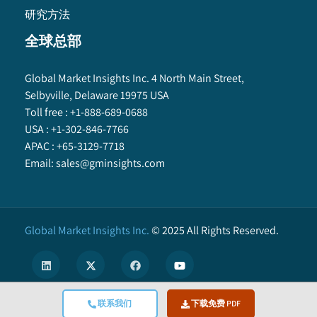
研究方法
全球总部
Global Market Insights Inc. 4 North Main Street,
Selbyville, Delaware 19975 USA
Toll free :
+1-888-689-0688
USA :
+1-302-846-7766
APAC :
+65-3129-7718
Email:
sales@gminsights.com
Global Market Insights Inc.
©
2025
All Rights Reserved.
联系我们
下载免费 PDF
X
We use cookies to enhance user experience. (
Privacy Policy
)