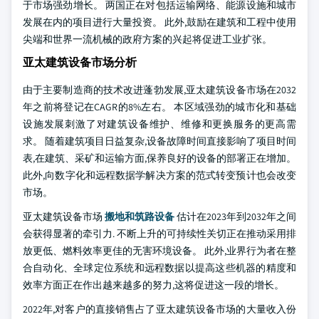
于市场强劲增长。 两国正在对包括运输网络、能源设施和城市
发展在内的项目进行大量投资。 此外,鼓励在建筑和工程中使用
尖端和世界一流机械的政府方案的兴起将促进工业扩张。
亚太建筑设备市场分析
由于主要制造商的技术改进蓬勃发展,亚太建筑设备市场在2032
年之前将登记在CAGR的8%左右。 本区域强劲的城市化和基础
设施发展刺激了对建筑设备维护、维修和更换服务的更高需
求。 随着建筑项目日益复杂,设备故障时间直接影响了项目时间
表,在建筑、采矿和运输方面,保养良好的设备的部署正在增加。
此外,向数字化和远程数据学解决方案的范式转变预计也会改变
市场。
亚太建筑设备市场
搬地和筑路设备
估计在2023年到2032年之间
会获得显著的牵引力. 不断上升的可持续性关切正在推动采用排
放更低、燃料效率更佳的无害环境设备。 此外,业界行为者在整
合自动化、全球定位系统和远程数据以提高这些机器的精度和
效率方面正在作出越来越多的努力,这将促进这一段的增长。
2022年,对客户的直接销售占了亚太建筑设备市场的大量收入份