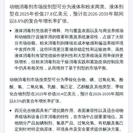
动物消毒剂市场按剂型可分为液体和粉末两类。液体剂
型在2025年价值27.8亿美元，预计在2026-2035年期间
以8.6%的复合年增长率扩张。
液体消毒剂凭借易于稀释、均匀覆盖表面以及与商业养殖场
和动物医疗设施常用的喷雾和熏蒸系统兼容性，占据了大部
分市场份额。粉末消毒剂则继续在成本敏感和偏远养殖环境
中发挥作用，这些环境更注重储存稳定性和运输效率。虽然
液体消毒剂有望凭借操作便利性和大型养殖场采用率保持更
快增长，但粉末消毒剂在干燥消毒实践和紧急疫病控制应用
中仍具有相关性，从而维持了基于剂型的市场平衡。
动物消毒剂市场按类型可分为季铵化合物、碘、过氧化氢、酚
酸、氯、二氧化氯、乳酸、氯己定、乙醇酸及其他类型。季铵
化合物剂型在2025年价值10.4亿美元，预计在2026-2035年期间
以8.5%的复合年增长率扩张。
四元化合物因具有广谱抗菌作用、表面兼容性以及适合动物
养殖场和设备日常消毒的特性，在市场中占据重要地位。其
他细分产品如碘制剂、氯基产品、过氧化氢、有机酸及氯己
定则针对特定病原体、环境条件及安全要求提供解决方案。