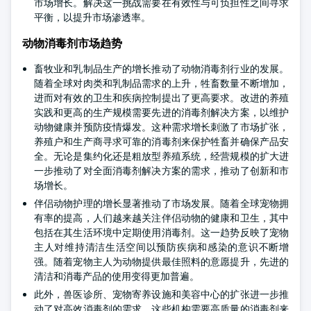
市场增长。解决这一挑战需要在有效性与可负担性之间寻求
平衡，以提升市场渗透率。
动物消毒剂市场趋势
畜牧业和乳制品生产的增长推动了动物消毒剂行业的发展。
随着全球对肉类和乳制品需求的上升，牲畜数量不断增加，
进而对有效的卫生和疾病控制提出了更高要求。改进的养殖
实践和更高的生产规模需要先进的消毒剂解决方案，以维护
动物健康并预防疫情爆发。这种需求增长刺激了市场扩张，
养殖户和生产商寻求可靠的消毒剂来保护牲畜并确保产品安
全。无论是集约化还是粗放型养殖系统，经营规模的扩大进
一步推动了对全面消毒剂解决方案的需求，推动了创新和市
场增长。
伴侣动物护理的增长显著推动了市场发展。随着全球宠物拥
有率的提高，人们越来越关注伴侣动物的健康和卫生，其中
包括在其生活环境中定期使用消毒剂。这一趋势反映了宠物
主人对维持清洁生活空间以预防疾病和感染的意识不断增
强。随着宠物主人为动物提供最佳照料的意愿提升，先进的
清洁和消毒产品的使用变得更加普遍。
此外，兽医诊所、宠物寄养设施和美容中心的扩张进一步推
动了对高效消毒剂的需求。这些机构需要高质量的消毒剂来