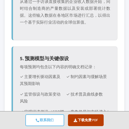
从通过一手访谈直接收集的企业收入数据开始，同
时结合制造商的产量数据以及安装或部署统计数
据。这些输入数据在各地区市场进行汇总，以得出
一个基于实际行业活动的全球估算值。
5. 预测模型与关键假设
每项预测均包含以下内容的明确文档记录：
✓ 主要增长驱动因素及
✓ 制约因素与缓解场景
其预期影响
✓ 监管假设与政策变动
✓ 技术普及曲线参数
风险
✓ 宏观经济假设（GDP增
✓ 竞争格局与市场进入/
长、通货膨胀、汇率）
退出预期
联系我们
下载免费 PDF