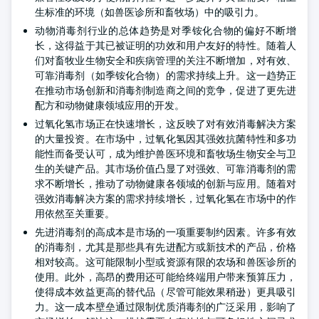
生标准的环境（如兽医诊所和畜牧场）中的吸引力。
动物消毒剂行业的总体趋势是对季铵化合物的偏好不断增
长，这得益于其已被证明的功效和用户友好的特性。随着人
们对畜牧业生物安全和疾病管理的关注不断增加，对有效、
可靠消毒剂（如季铵化合物）的需求持续上升。这一趋势正
在推动市场创新和消毒剂制造商之间的竞争，促进了更先进
配方和动物健康领域应用的开发。
过氧化氢市场正在快速增长，这反映了对有效消毒解决方案
的大量投资。在市场中，过氧化氢因其强效抗菌特性和多功
能性而备受认可，成为维护兽医环境和畜牧场生物安全与卫
生的关键产品。其市场价值凸显了对强效、可靠消毒剂的需
求不断增长，推动了动物健康各领域的创新与应用。随着对
强效消毒解决方案的需求持续增长，过氧化氢在市场中的作
用依然至关重要。
先进消毒剂的高成本是市场的一项重要制约因素。许多有效
的消毒剂，尤其是那些具有先进配方或新技术的产品，价格
相对较高。这可能限制小型或资源有限的农场和兽医诊所的
使用。此外，高昂的费用还可能给终端用户带来预算压力，
使得成本效益更高的替代品（尽管可能效果稍逊）更具吸引
力。这一成本壁垒通过限制优质消毒剂的广泛采用，影响了