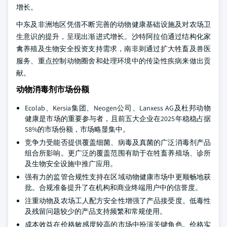
增长。
中东及非洲地区凭借不断完善的动物健康基础设施及对农场卫
生意识的提升，呈现出渐进式增长。沙特阿拉伯通过结构化家
禽养殖及生物安全投资支持需求，南非则通过扩大牲畜及兽医
服务、重点控制动物圈舍和处理环境中的传染性疾病来做出贡
献。
动物消毒剂市场份额
Ecolab、Kersia集团、Neogen公司、Lanxess AG及杜邦动物
健康是市场的重要参与者，且前五大企业在2025年稳稳占据
58%的市场份额，市场略显集中。
竞争力受能否提供覆盖细菌、病毒及真菌的广泛消毒剂产品
组合所影响。更广泛的覆盖范围有助于在牲畜养殖场、诊所
及生物安全设施中推广应用。
强有力的监管合规性支持在区域动物健康市场中更顺畅地获
批。合规准备提升了在机构和商业终端用户中的信誉度。
注重动物及农场工人配方安全性增强了产品接受度。低毒性
及残留问题较少的产品支持频繁和常规使用。
成本效益在价格敏感度较高的市场中扮演关键角色。价格实