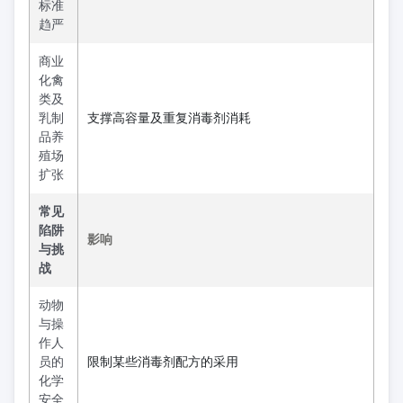
标准
趋严
商业
化禽
类及
乳制
支撑高容量及重复消毒剂消耗
品养
殖场
扩张
常见
陷阱
影响
与挑
战
动物
与操
作人
员的
限制某些消毒剂配方的采用
化学
安全