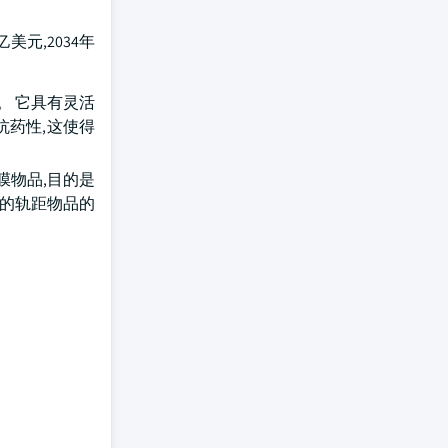
3亿美元,2034年
。 它具有灵活
抗药性,这使得
膜物品,目的是
薄的轨距物品的