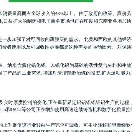
量和消费量高而占全球收入的48%以上。 由于政府的政策、廉价
此外,日益扩大的制药和电子商务市场也正在印度和东南亚各地加
计进一步加强了对可回收的薄膜层的需求。 北美和西欧的其他经
消费者使用以及可回收性标准都是这种需要的驱动因素。 对保
装、纳米含氟化铝化铝、以铝化铝为基础的活性复合材料和生物
了产品的工业需求. 增加对清洁能源冶炼的投资,扩大滚动能力
及实时厚度控制的变化,正在重新界定铝铝铝铝铝铝生产的过程.
alco和UACJ等公司正在增加使用高速连续铸造机和数字化质量控
的上升促使该行业转向生产完全可回收、可生物降解和轻量级软