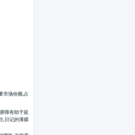
要市场份额,占
硬屏障有助于延
吃,日记的薄膜