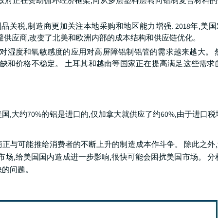
北美政府正在赞助循环经济框架,向从多层塑料层转向铝制复合材料
关税,制造商更加关注本地采购和地区能力增强. 2018年,美
规避供应商,改变了北美和欧洲内部的成本结构和供应链优化。
对湿度和氧敏感度的应用对高屏障铝制铝管的需求越来越大。 
短缺和价格不稳定。 土耳其和越南等国家正在提高满足这些需求
 在美国,大约70%的铝是进口的,仅加拿大就供应了约60%,由于进口
商正与可能推给消费者的不断上升的制造成本作斗争。 除此之外
市场,给美国国内造成进一步影响,很快可能会困扰美国市场。 分
缺的问题。