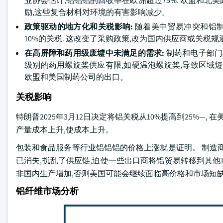
业协会估计,铝铝铝的回收率在欧洲超过75%. 欧盟和
励,这些复合材料对环境的有害影响减少。
政策驱动的地方化和关税影响:
随着美中贸易冲突和铝制品
10%的关税. 这改变了采购政策,改为国内供应商或关税
在高屏障和药用级废墟中未满足的需求:
制药和电子部门
级别的药用螺旋桨供应有限,如硬温泡螺旋桨,导致区域
欧盟和美国制药公司的出口。
关税影响
特朗普2025年3月12日决定将铝关税从10%提高到25%—,
产量成本上升,使成本上升。
包装和食品服务等行业铝铝铝的价格上涨就是证明。 制造
已消失,扰乱了供应链,迫使一些出口商将铝贸易转移到其他
非国内生产增加,否则美国可能会继续面临高价格和市场短
铝纤维市场分析