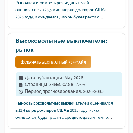
Рыночная стоимость разъединителей
оценивалась в 23,5 миллиарда долларов США в
2025 году, и ожидается, что он будет расти с
среднегодовым темпом роста (CAGR) 5,3% в
период с 2026 по 2035 годы, что обусловлено
растущим спросом на безопасность
Высоковольтные выключатели:
электроэнергии и электросетей....
рынок
СКАЧАТЬ БЕСПЛАТНЫЙ PDF-ФАЙЛ
Дата публикации
:
May 2026
Страницы
:
345
CAGR:
7.6
%
Период прогнозирования
:
2026-2035
Рынок высоковольтных выключателей оценивался
в 13,4 млрд долларов США в 2025 году, и, как
ожидается, будет расти с среднегодовым темпом
роста (CAGR) 7,6% в период с 2026 по 2035 годы, что
обусловлено модернизацией электросетей и