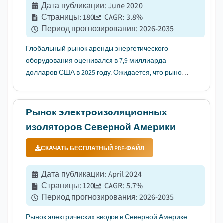
Дата публикации
:
June 2020
Страницы
:
180
CAGR:
3.8
%
Период прогнозирования
:
2026-2035
Глобальный рынок аренды энергетического
оборудования оценивался в 7,9 миллиарда
долларов США в 2025 году. Ожидается, что рынок
вырастет с 8,2 миллиарда долларов США в 2026
году до 11,5 миллиарда долларов США к 2035 году,
при среднегодовом темпе роста (CAGR) 3,8%....
Рынок электроизоляционных
изоляторов Северной Америки
СКАЧАТЬ БЕСПЛАТНЫЙ PDF-ФАЙЛ
Дата публикации
:
April 2024
Страницы
:
120
CAGR:
5.7
%
Период прогнозирования
:
2026-2035
Рынок электрических вводов в Северной Америке