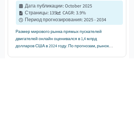
Дата публикации
:
October 2025
Страницы
:
135
CAGR:
3.9
%
Период прогнозирования
:
2025 - 2034
Размер мирового рынка прямых пускателей
двигателей онлайн оценивался в 1,4 млрд
долларов США в 2024 году. По прогнозам, рынок
вырастет с 1,5 млрд долларов США в 2025 году до
2,1 млрд долларов США к 2034 году, что отражает
среднегодовой темп роста в 3,9%, согласно
Европейский рынок пусковых
данным Global Market Insights Inc....
устройств для электродвигателей
СКАЧАТЬ БЕСПЛАТНЫЙ PDF-ФАЙЛ
Дата публикации
:
May 2024
Страницы
:
130
CAGR:
4.6
%
Период прогнозирования
:
2025 - 2034
Рынок пускателей двигателей в Европе