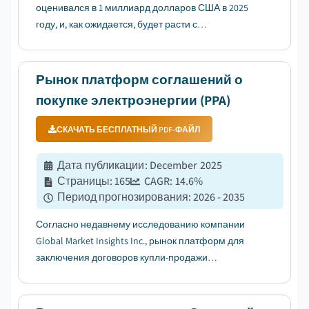
оценивался в 1 миллиард долларов США в 2025
году, и, как ожидается, будет расти с
среднегодовым темпом роста (CAGR) 5,7% в
период с 2026 по 2035 год, что обусловлено
растущей потребностью в современных вводах,
Рынок платформ соглашений о
совместимых с системами мониторинга, автомат...
покупке электроэнергии (PPA)
СКАЧАТЬ БЕСПЛАТНЫЙ PDF-ФАЙЛ
Дата публикации
:
December 2025
Страницы
:
165
CAGR:
14.6
%
Период прогнозирования
:
2026 - 2035
Согласно недавнему исследованию компании
Global Market Insights Inc., рынок платформ для
заключения договоров купли-продажи
электроэнергии оценивался в 2,4 млрд долларов
США в 2025 году. Ожидается, что рынок вырастет с
2,8 млрд долларов США в 2026 году до 9,5 млрд