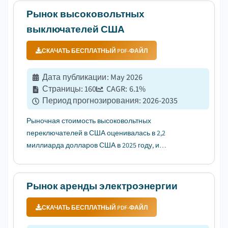
заменой устаревшей инфраструктуры....
Рынок высоковольтных
выключателей США
СКАЧАТЬ БЕСПЛАТНЫЙ PDF-ФАЙЛ
Дата публикации
:
May 2026
Страницы
:
160
CAGR:
6.1
%
Период прогнозирования
:
2026-2035
Рыночная стоимость высоковольтных
переключателей в США оценивалась в 2,2
миллиарда долларов США в 2025 году, и
ожидается, что он будет расти с среднегодовым
темпом роста (CAGR) 6,1% в период с 2026 по 2035
год, что обусловлено быстрым расширением
Рынок аренды электроэнергии
проектов в области возобновляемой энергетики....
СКАЧАТЬ БЕСПЛАТНЫЙ PDF-ФАЙЛ