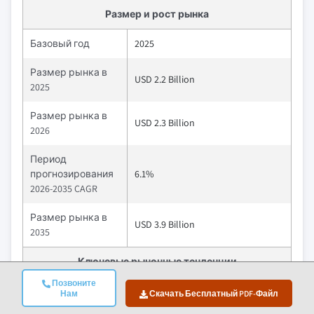
Размер и рост рынка
Базовый год
2025
Размер рынка в
USD 2.2 Billion
2025
Размер рынка в
USD 2.3 Billion
2026
Период
прогнозирования
6.1%
2026-2035 CAGR
Размер рынка в
USD 3.9 Billion
2035
Ключевые рыночные тенденции
Позвоните
Водители
Влияние
Нам
Скачать Бесплатный PDF-Файл