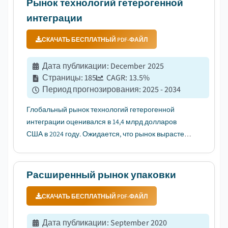
Рынок технологий гетерогенной
темпом роста (CAGR) 22,5% в прогн...
интеграции
СКАЧАТЬ БЕСПЛАТНЫЙ PDF-ФАЙЛ
Дата публикации
:
December 2025
Страницы
:
185
CAGR:
13.5
%
Период прогнозирования
:
2025 - 2034
Глобальный рынок технологий гетерогенной
интеграции оценивался в 14,4 млрд долларов
США в 2024 году. Ожидается, что рынок вырастет с
16,2 млрд долларов США в 2025 году до 30,3 млрд
долларов США к 2030 году и до 50,6 млрд долларов
США к 2034 году, демонстрируя среднегодовой
Расширенный рынок упаковки
темп роста в 13,5% в прогн...
СКАЧАТЬ БЕСПЛАТНЫЙ PDF-ФАЙЛ
Дата публикации
:
September 2020