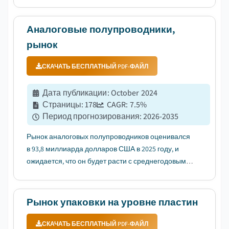
роста (CAGR) 12,1% в период с 2026 по 2035 год, что
обусловлено растущим внедрением технологий
искусственного интеллекта, машинного обучения
Аналоговые полупроводники,
и высокопроизводитель...
рынок
СКАЧАТЬ БЕСПЛАТНЫЙ PDF-ФАЙЛ
Дата публикации
:
October 2024
Страницы
:
178
CAGR:
7.5
%
Период прогнозирования
:
2026-2035
Рынок аналоговых полупроводников оценивался
в 93,8 миллиарда долларов США в 2025 году, и
ожидается, что он будет расти с среднегодовым
темпом роста (CAGR) 7,5% в период с 2026 по 2035
год, что обусловлено растущим спросом на
электрические и гибридные автомобили....
Рынок упаковки на уровне пластин
СКАЧАТЬ БЕСПЛАТНЫЙ PDF-ФАЙЛ