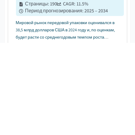
Страницы
:
190
CAGR:
11.5
%
Период прогнозирования
:
2025 – 2034
Мировой рынок передовой упаковки оценивался в
38,5 млрд долларов США в 2024 году и, по оценкам,
будет расти со среднегодовым темпом роста
11,5% и достигнет 111,4 млрд долларов США к 2034
году....
Рынок материалов для упаковки
полупроводников и ИС
СКАЧАТЬ БЕСПЛАТНЫЙ PDF-ФАЙЛ
Дата публикации
:
October 2024
Страницы
:
230
CAGR:
10
%
Период прогнозирования
:
2024 - 2032
Мировой объем рынка полупроводниковых и IC
упаковочных материалов в 2023 году оценивался в