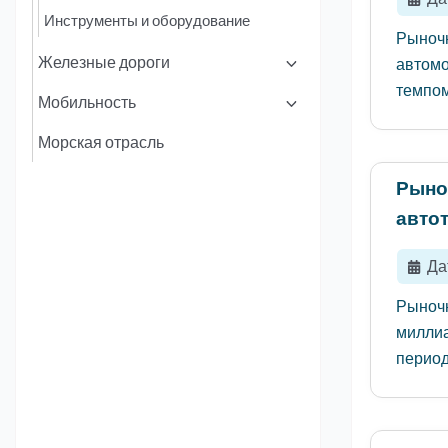
Инструменты и оборудование
Рыночн
Железные дороги
автомо
темпом
Мобильность
Морская отрасль
Рыно
авто
Да
Рыночн
миллиа
период