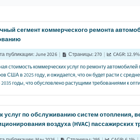
чный сегмент коммерческого ремонта автомо
ованию
та публикации
:
June 2026
|
Страницы
:
270
|
CAGR:
12.9
%
ая стоимость коммерческих услуг по ремонту автомобилей 
ов США в 2025 году, и ожидается, что он будет расти с средн
о 2035 годы, что обусловлено растущими требованиями к опт
к услуг по обслуживанию систем отопления, в
иционирования воздуха (HVAC) пассажирских т
та публикации
:
May 2026
|
Страницы
:
295
|
CAGR:
6.1
%
|