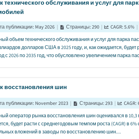
к технического обслуживания и услуг для пар
мобилей
та публикации
:
May 2026
|
Страницы
:
290
|
CAGR:
5.6
%
|
ый объем технического обслуживания и услуг для парка па
ллиардов долларов США в 2025 году, и, как ожидается, будет
од с 2026 по 2035 год, что обусловлено увеличением парка па
к восстановления шин
та публикации
:
November 2023
|
Страницы
:
293
|
CAGR:
ый оператор рынка восстановления шин оценивался в 10,3 м
тся, будет расти с среднегодовым темпом роста (CAGR) в 6% 
льных вложений в заводы по восстановлению шин....