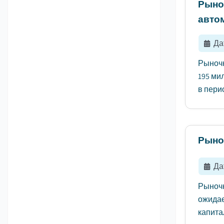
Рыно
авто
Да
Рыночн
195 ми
в пери
Рыно
Да
Рыночн
ожидае
капита