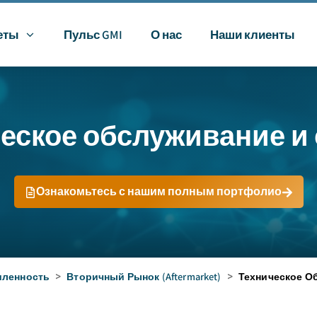
еты
Пульс GMI
О нас
Наши клиенты
еское обслуживание и
Ознакомьтесь с нашим полным портфолио
ленность
>
Вторичный Рынок (Aftermarket)
>
Техническое О