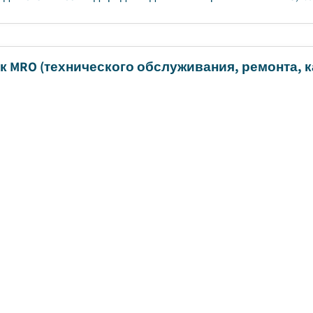
к MRO (технического обслуживания, ремонта, 
коммерческих электромобилей
та публикации
:
April 2025
|
Страницы
:
170
|
CAGR:
21.5
%
мирового рынка ТОиР для электрических коммерческих авто
ов США и, по оценкам, в период с 2025 по 2034 год среднегодо
вая диагностика (OBD) AfterMarket
та публикации
:
August 2018
|
Страницы
:
175
|
CAGR:
23.7
мирового рынка послепродажного обслуживания бортовой д