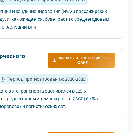
яции и кондиционирования (HVAC) пассажирских
у, и, как ожидается, будет расти с среднегодовым
но растущим вни...
рческого
СКАЧАТЬ БЕСПЛАТНЫЙ PDF-
ФАЙЛ
Период прогнозирования
:
2026-2035
го автотранспорта оценивался в 125,6
и с среднегодовым темпом роста (CAGR) 6,4% в
еревозок и логистических сет...