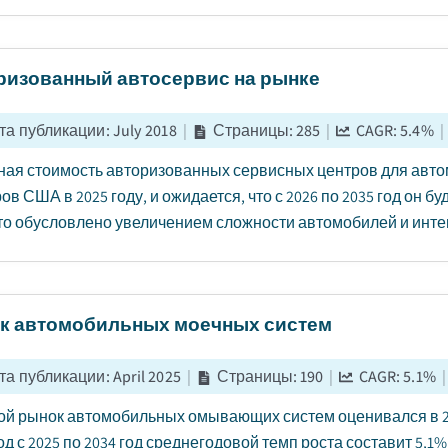
ризованный автосервис на рынке
та публикации
:
July 2018
|
Страницы
:
285
|
CAGR:
5.4
%
|
ая стоимость авторизованных сервисных центров для авто
ов США в 2025 году, и ожидается, что с 2026 по 2035 год он б
что обусловлено увеличением сложности автомобилей и интег
к автомобильных моечных систем
та публикации
:
April 2025
|
Страницы
:
190
|
CAGR:
5.1
%
|
й рынок автомобильных омывающих систем оценивался в 23,
д с 2025 по 2034 год среднегодовой темп роста составит 5,1%.