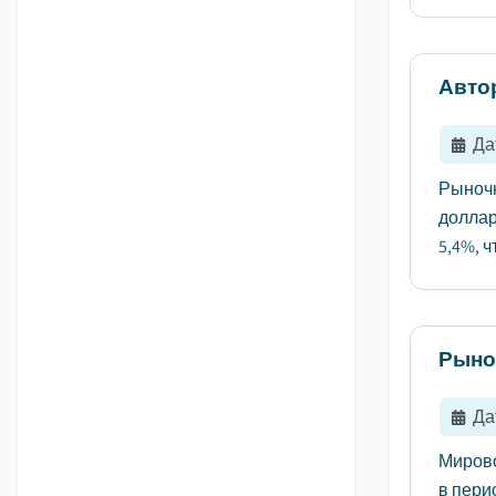
Авто
Да
Рыночн
доллар
5,4%, 
Рыно
Да
Мирово
в перио