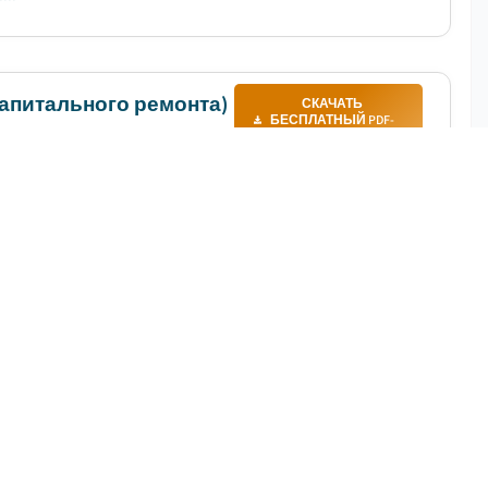
капитального ремонта)
СКАЧАТЬ
БЕСПЛАТНЫЙ PDF-
ФАЙЛ
|
Период прогнозирования
:
2025 – 2034
мобилей в 2024 году оценивался в 977 миллионов
вой темп роста составит 21,5%. ...
СКАЧАТЬ БЕСПЛАТНЫЙ PDF-ФАЙЛ
%
|
Период прогнозирования
:
2025 – 2034
иагностики оценивался в 3,1 млрд долларов США