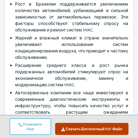
Рост в Бразилии поддерживается увеличением
количества автомобилей, урбанизацией и сильной
зависимостью от автомобильных перевозок. Эти
факторы способствуют стабильному спросу на
обслуживание и ремонт систем HVAC.
Жаркий и влажный климат в стране значительно
увеличивает использование систем
кондиционирования воздуха, что приводит к частому
обслуживанию.
Расширение среднего класса и рост рынка
подержанных автомобилей стимулируют спрос на
экономичное обслуживание, замену и
модернизацию систем HVAC.
Автосервисные компании все чаще инвестируют в
современные диагностические инструменты и
инфраструктуру, чтобы повысить качество услуг и
соответствовать растущим ожиданиям
потребителей.
Позвоните
Нам
Скачать Бесплатный PDF-Файл
ОАЭ продемонстрировал значительный рост на рынке
услуг по обслуживанию систем HVAC пассажирских