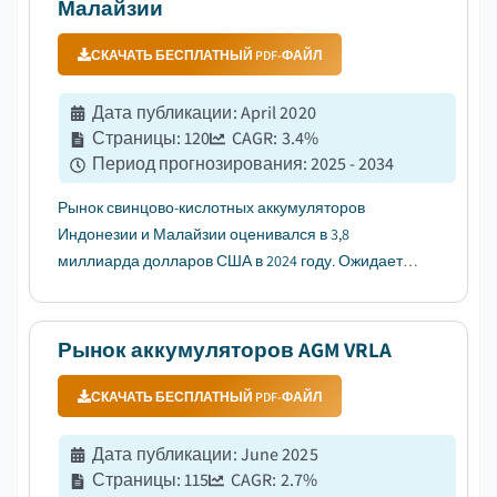
Малайзии
СКАЧАТЬ БЕСПЛАТНЫЙ PDF-ФАЙЛ
Дата публикации
:
April 2020
Страницы
:
120
CAGR:
3.4
%
Период прогнозирования
:
2025 - 2034
Рынок свинцово-кислотных аккумуляторов
Индонезии и Малайзии оценивался в 3,8
миллиарда долларов США в 2024 году. Ожидается,
что рынок вырастет с 3,9 миллиарда долларов
США в 2025 году до 5,3 миллиарда долларов США
в 2034 году, при среднегодовом темпе роста
Рынок аккумуляторов AGM VRLA
(CAGR) 3,4%....
СКАЧАТЬ БЕСПЛАТНЫЙ PDF-ФАЙЛ
Дата публикации
:
June 2025
Страницы
:
115
CAGR:
2.7
%