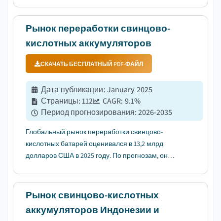
миллиарда долларов США в 2025 году. Ожидается,
что рынок вырастет с 105,5 миллиарда долларов
США в 2026 году до 140,6 миллиарда долларов
Рынок переработки свинцово-
США к 2035 году, при среднегодовом ...
кислотных аккумуляторов
СКАЧАТЬ БЕСПЛАТНЫЙ PDF-ФАЙЛ
Дата публикации
:
January 2025
Страницы
:
112
CAGR:
9.1
%
Период прогнозирования
:
2026-2035
Глобальный рынок переработки свинцово-
кислотных батарей оценивался в 13,2 млрд
долларов США в 2025 году. По прогнозам, он
вырастет с 14,3 млрд долларов США в 2026 году до
31,3 млрд долларов США в 2035 году, с темпом
роста CAGR 9,1% по данным Global Market Insights
Рынок свинцово-кислотных
Inc....
аккумуляторов Индонезии и