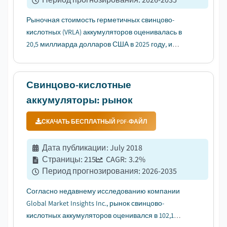
Рыночная стоимость герметичных свинцово-
кислотных (VRLA) аккумуляторов оценивалась в
20,5 миллиарда долларов США в 2025 году, и
ожидается, что в период с 2026 по 2035 год он
будет расти с среднегодовым темпом роста
(CAGR) 3,9%, что обусловлено
Свинцово-кислотные
конкурентоспособными по стоимости решениями
аккумуляторы: рынок
для хранения...
СКАЧАТЬ БЕСПЛАТНЫЙ PDF-ФАЙЛ
Дата публикации
:
July 2018
Страницы
:
215
CAGR:
3.2
%
Период прогнозирования
:
2026-2035
Согласно недавнему исследованию компании
Global Market Insights Inc., рынок свинцово-
кислотных аккумуляторов оценивался в 102,1