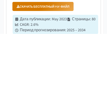
СКАЧАТЬ БЕСПЛАТНЫЙ PDF-ФАЙЛ
Дата публикации
:
May 2023
Страницы
:
80
CAGR:
2.6
%
Период прогнозирования
:
2025 – 2034
Рынок свинцово-кислотных аккумуляторов США
был оценен в 11,7 млрд долларов США в 2024 году
и, по оценкам, вырастет на 2,6% с 2025 по 2034
год....
Рынок стационарных
аккумуляторов VRLA
СКАЧАТЬ БЕСПЛАТНЫЙ PDF-ФАЙЛ
Дата публикации
:
May 2024
Страницы
:
120
CAGR:
3.2
%